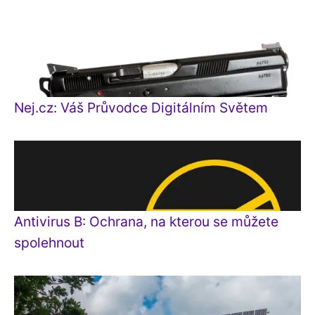
Nej.cz: Váš Průvodce Digitálním Světem
Antivirus B: Ochrana, na kterou se můžete
spolehnout