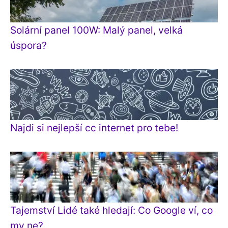
Solární panel 100W: Malý panel, velká
úspora?
Najdi si nejlepší cc internet pro tebe!
Tajemství Lidé také hledají: Co Google ví, co
my ne?