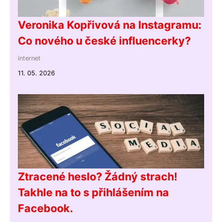
Veronika Kopřivová na Instagramu:
Co nového u české influencerky?
internet
11. 05. 2026
Ztracené heslo? Žádný strach!
Takhle na to s přihlášením na
Facebook.