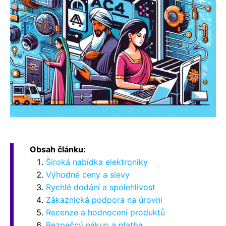
Obsah článku:
Široká nabídka elektroniky
Výhodné ceny a slevy
Rychlé dodání a spolehlivost
Zákaznická podpora na úrovni
Recenze a hodnocení produktů
Bezpečný nákup a platba