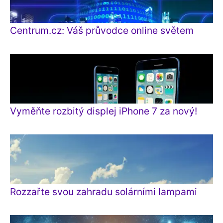
Centrum.cz: Váš průvodce online světem
Vyměňte rozbitý displej iPhone 7 za nový!
Rozzařte svou zahradu solárními lampami