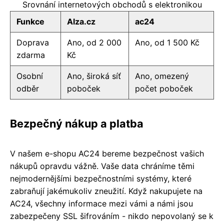
Srovnání internetových obchodů s elektronikou
Funkce
Alza.cz
ac24
Doprava
Ano, od 2 000
Ano, od 1 500 Kč
zdarma
Kč
Osobní
Ano, široká síť
Ano, omezený
odběr
poboček
počet poboček
Bezpečný nákup a platba
V našem e-shopu AC24 bereme bezpečnost vašich
nákupů opravdu vážně. Vaše data chráníme těmi
nejmodernějšími bezpečnostními systémy, které
zabraňují jakémukoliv zneužití. Když nakupujete na
AC24, všechny informace mezi vámi a námi jsou
zabezpečeny SSL šifrováním - nikdo nepovolaný se k