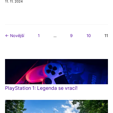
11. 11. 2024
← Novější
1
...
9
10
11
PlayStation 1: Legenda se vrací!