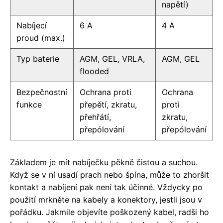
napětí)
Nabíjecí
6 A
4 A
proud (max.)
Typ baterie
AGM, GEL, VRLA,
AGM, GEL
flooded
Bezpečnostní
Ochrana proti
Ochrana
funkce
přepětí, zkratu,
proti
přehřátí,
zkratu,
přepólování
přepólování
Základem je mít nabíječku pěkně čistou a suchou.
Když se v ní usadí prach nebo špína, může to zhoršit
kontakt a nabíjení pak není tak účinné. Vždycky po
použití mrkněte na kabely a konektory, jestli jsou v
pořádku. Jakmile objevíte poškozený kabel, radši ho