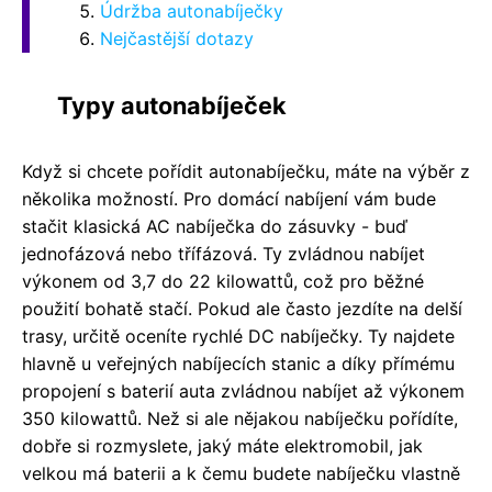
Údržba autonabíječky
Nejčastější dotazy
Typy autonabíječek
Když si chcete pořídit autonabíječku, máte na výběr z
několika možností. Pro domácí nabíjení vám bude
stačit klasická AC nabíječka do zásuvky - buď
jednofázová nebo třífázová. Ty zvládnou nabíjet
výkonem od 3,7 do 22 kilowattů, což pro běžné
použití bohatě stačí. Pokud ale často jezdíte na delší
trasy, určitě oceníte rychlé DC nabíječky. Ty najdete
hlavně u veřejných nabíjecích stanic a díky přímému
propojení s baterií auta zvládnou nabíjet až výkonem
350 kilowattů. Než si ale nějakou nabíječku pořídíte,
dobře si rozmyslete, jaký máte elektromobil, jak
velkou má baterii a k čemu budete nabíječku vlastně