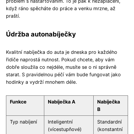
problém s nastartováním. To je pak k nezaplacení,
když ráno spěcháte do práce a venku mrzne, až
praští.
Údržba autonabíječky
Kvalitní nabíječka do auta je dneska pro každého
řidiče naprostá nutnost. Pokud chcete, aby vám
dobře sloužila co nejdéle, musíte se o ni správně
starat. S pravidelnou péčí vám bude fungovat jako
hodinky a vydrží mnohem déle.
Funkce
Nabíječka A
Nabíječka
B
Typ nabíjení
Inteligentní
Standardní
(vícestupňové)
(konstantní