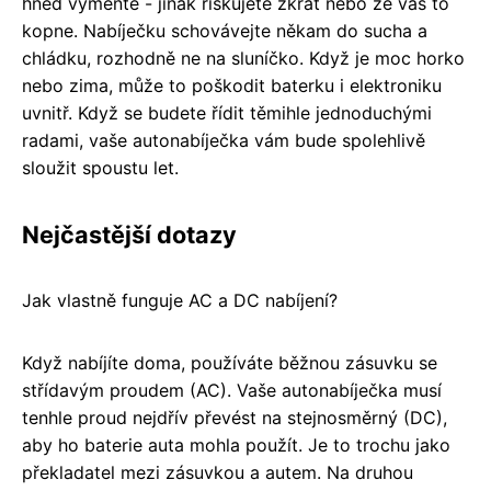
hned vyměňte - jinak riskujete zkrat nebo že vás to
kopne. Nabíječku schovávejte někam do sucha a
chládku, rozhodně ne na sluníčko. Když je moc horko
nebo zima, může to poškodit baterku i elektroniku
uvnitř. Když se budete řídit těmihle jednoduchými
radami, vaše autonabíječka vám bude spolehlivě
sloužit spoustu let.
Nejčastější dotazy
Jak vlastně funguje AC a DC nabíjení?
Když nabíjíte doma, používáte běžnou zásuvku se
střídavým proudem (AC). Vaše autonabíječka musí
tenhle proud nejdřív převést na stejnosměrný (DC),
aby ho baterie auta mohla použít. Je to trochu jako
překladatel mezi zásuvkou a autem. Na druhou