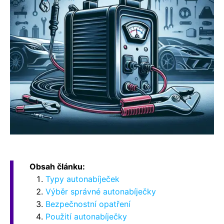
Obsah článku:
Typy autonabíječek
Výběr správné autonabíječky
Bezpečnostní opatření
Použití autonabíječky