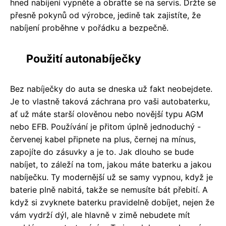
hned nabíjení vypněte a obraťte se na servis. Držte se
přesně pokynů od výrobce, jedině tak zajistíte, že
nabíjení proběhne v pořádku a bezpečně.
Použití autonabíječky
Bez nabíječky do auta se dneska už fakt neobejdete.
Je to vlastně taková záchrana pro vaši autobaterku,
ať už máte starší olověnou nebo novější typu AGM
nebo EFB. Používání je přitom úplně jednoduchý -
červenej kabel připnete na plus, černej na mínus,
zapojíte do zásuvky a je to. Jak dlouho se bude
nabíjet, to záleží na tom, jakou máte baterku a jakou
nabíječku. Ty modernější už se samy vypnou, když je
baterie plně nabitá, takže se nemusíte bát přebití. A
když si zvyknete baterku pravidelně dobíjet, nejen že
vám vydrží dýl, ale hlavně v zimě nebudete mít