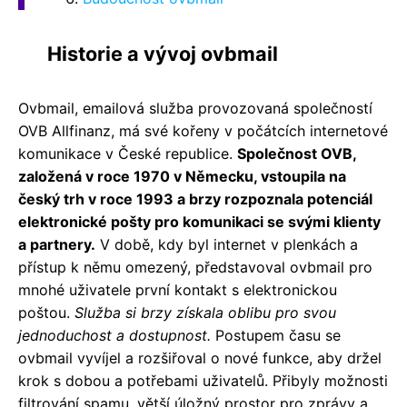
Historie a vývoj ovbmail
Ovbmail, emailová služba provozovaná společností
OVB Allfinanz, má své kořeny v počátcích internetové
komunikace v České republice.
Společnost OVB,
založená v roce 1970 v Německu, vstoupila na
český trh v roce 1993 a brzy rozpoznala potenciál
elektronické pošty pro komunikaci se svými klienty
a partnery.
V době, kdy byl internet v plenkách a
přístup k němu omezený, představoval ovbmail pro
mnohé uživatele první kontakt s elektronickou
poštou.
Služba si brzy získala oblibu pro svou
jednoduchost a dostupnost.
Postupem času se
ovbmail vyvíjel a rozšiřoval o nové funkce, aby držel
krok s dobou a potřebami uživatelů. Přibyly možnosti
filtrování spamu, větší úložný prostor pro zprávy a