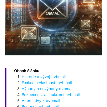
Obsah článku:
Historie a vývoj ovbmail
Funkce a vlastnosti ovbmail
Výhody a nevýhody ovbmail
Bezpečnost a soukromí ovbmail
Alternativy k ovbmail
Budoucnost ovbmail