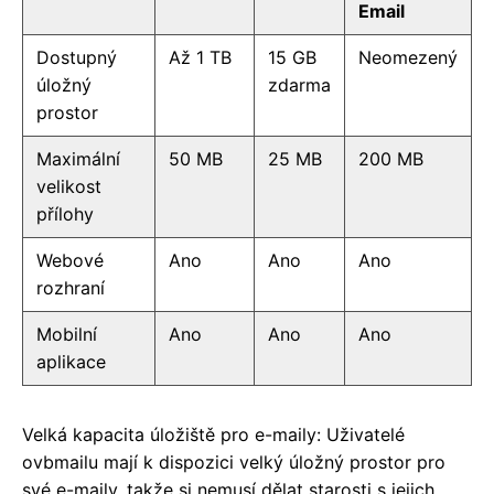
Email
Dostupný
Až 1 TB
15 GB
Neomezený
úložný
zdarma
prostor
Maximální
50 MB
25 MB
200 MB
velikost
přílohy
Webové
Ano
Ano
Ano
rozhraní
Mobilní
Ano
Ano
Ano
aplikace
Velká kapacita úložiště pro e-maily: Uživatelé
ovbmailu mají k dispozici velký úložný prostor pro
své e-maily, takže si nemusí dělat starosti s jejich