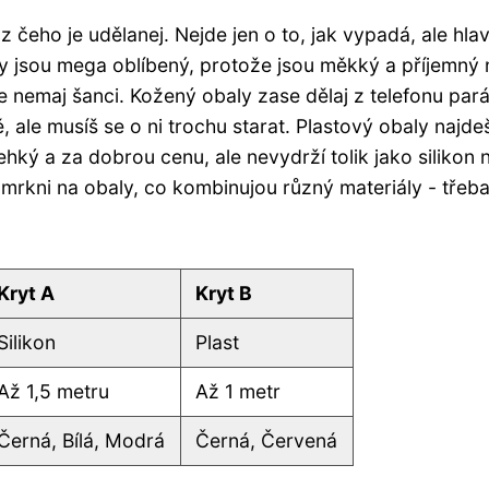
, z čeho je udělanej. Nejde jen o to, jak vypadá, ale hla
aly jsou mega oblíbený, protože jsou měkký a příjemný 
 nemaj šanci. Kožený obaly zase dělaj z telefonu par
, ale musíš se o ni trochu starat. Plastový obaly najde
hký a za dobrou cenu, ale nevydrží tolik jako silikon
 mrkni na obaly, co kombinujou různý materiály - třeb
Kryt A
Kryt B
Silikon
Plast
Až 1,5 metru
Až 1 metr
Černá, Bílá, Modrá
Černá, Červená