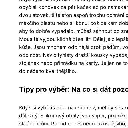
obyč silikonovek za pár kaček až po namakaný
dvou stovek, ti telefon aspoň trochu ochrání 
měkčího plastu nebo silikonu, což celkem dob
aby to dobře vypadalo, můžeš sáhnout po zna
Mous tě vyjdou klidně přes litr. Dělaj je z lep
kůže. Jsou mnohem odolnější proti pádům, vod
odolnost. Navíc tyhlety dražší kousky vypadaj
stojánek nebo přihrádku na karty. Je jen na tobě
do něčeho kvalitnějšího.
Tipy pro výběr: Na co si dát poz
Když si vybíráš obal na iPhone 7, měl by ses k
důležitý. Silikonový obaly jsou super, protože
škrábancům. Pokud chceš něco luxusnějšího, t