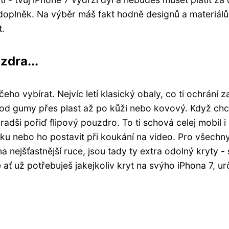
 doplněk. Na výběr máš fakt hodně designů a materiálů
t.
zdra...
 čeho vybírat. Nejvíc letí klasický obaly, co ti ochrání z
 - od gumy přes plast až po kůži nebo kovový. Když ch
i radši pořiď flipový pouzdro. To ti schová celej mobil i
itku nebo ho postavit při koukání na video. Pro všechny
nejšťastnější ruce, jsou tady ty extra odolný kryty - 
 ať už potřebuješ jakejkoliv kryt na svýho iPhona 7, urč