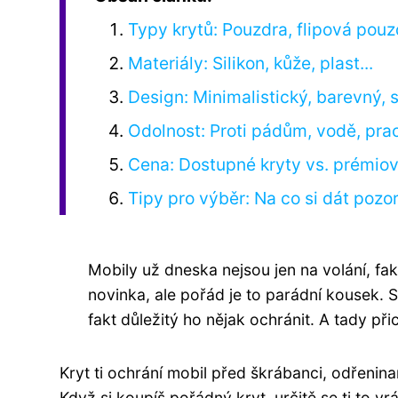
Typy krytů: Pouzdra, flipová pouzd
Materiály: Silikon, kůže, plast...
Design: Minimalistický, barevný, s
Odolnost: Proti pádům, vodě, prac
Cena: Dostupné kryty vs. prémio
Tipy pro výběr: Na co si dát pozo
Mobily už dneska nejsou jen na volání, fa
novinka, ale pořád je to parádní kousek. S
fakt důležitý ho nějak ochránit. A tady při
Kryt ti ochrání mobil před škrábanci, odřenin
Když si koupíš pořádný kryt, určitě se ti to vr