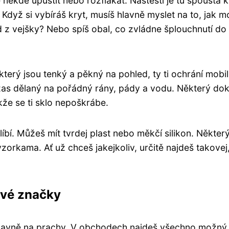
někde upustit nebo rozflákat. Naštěstí je tu spousta k
 Když si vybíráš kryt, musíš hlavně myslet na to, jak 
d z vejšky? Nebo spíš obal, co zvládne šplouchnutí do
který jsou tenký a pěkný na pohled, ty ti ochrání mobi
zas dělaný na pořádný rány, pády a vodu. Některý do
že se ti sklo nepoškrábe.
 líbí. Můžeš mít tvrdej plast nebo měkčí silikon. Někter
zorkama. Ať už chceš jakejkoliv, určitě najdeš takovej
ové značky
 hlavně na prachy. V obchodech najdeš všechno možný