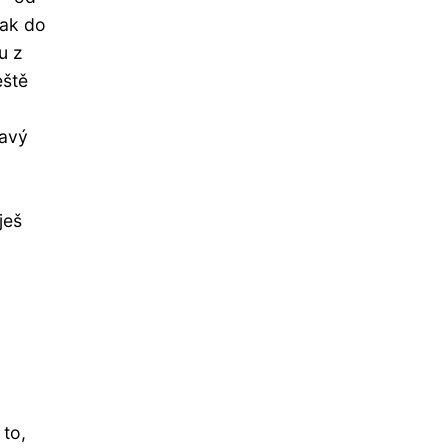
tak do
u z
eště
ravý
ješ
 to,