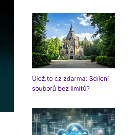
Ulož.to cz zdarma: Sdílení
souborů bez limitů?