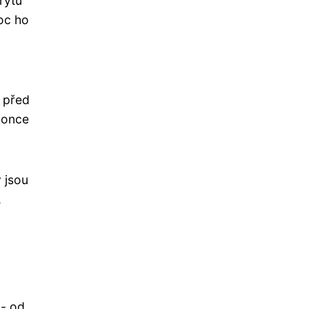
rytů
moc ho
l před
konce
ý jsou
,
 - od