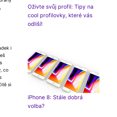
Oživte svůj profil: Tipy na
,
cool profilovky, které vás
odliší!
adek i
ceš
 s
, co
s
itě si
iPhone 8: Stále dobrá
volba?