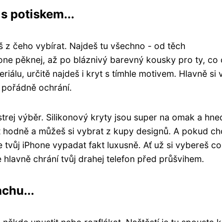
s potiskem...
š z čeho vybírat. Najdeš tu všechno - od těch
one pěknej, až po bláznivý barevný kousky pro ty, co 
eriálu, určitě najdeš i kryt s tímhle motivem. Hlavně si
7 pořádně ochrání.
strej výběr. Silikonový kryty jsou super na omak a hne
kt hodně a můžeš si vybrat z kupy designů. A pokud c
tvůj iPhone vypadat fakt luxusně. Ať už si vybereš co
e hlavně chrání tvůj drahej telefon před průšvihem.
chu...