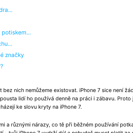
ra...
 potiskem...
hu...
vé značky
r?
kt bez nich nemůžeme existovat. iPhone 7 sice není žá
pousta lidí ho používá denně na práci i zábavu. Proto 
cházejí ke slovu kryty na iPhone 7.
ami a různými nárazy, co tě při běžném používání potka
átí - tvůj iPhone 7 vydrží dýl a nebudeš muset platit za