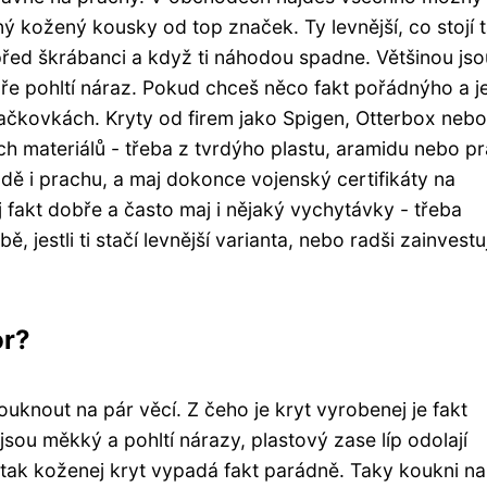
 kožený kousky od top značek. Ty levnější, co stojí 
před škrábanci a když ti náhodou spadne. Většinou jso
ře pohltí náraz. Pokud chceš něco fakt pořádnýho a j
čkovkách. Kryty od firem jako Spigen, Otterbox nebo
ších materiálů - třeba z tvrdýho plastu, aramidu nebo p
ě i prachu, a maj dokonce vojenský certifikáty na
 fakt dobře a často maj i nějaký vychytávky - třeba
, jestli ti stačí levnější varianta, nebo radši zainvestu
or?
ouknout na pár věcí. Z čeho je kryt vyrobenej je fakt
 jsou měkký a pohltí nárazy, plastový zase líp odolají
ak koženej kryt vypadá fakt parádně. Taky koukni na