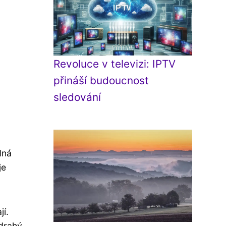
Revoluce v televizi: IPTV
přináší budoucnost
sledování
dná
je
jí.
 drahý