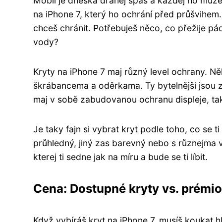
Mobil je dneska drahej špás a každej ho může 
na iPhone 7, který ho ochrání před průšvihem.
chceš chránit. Potřebuješ něco, co přežije pá
vody?
Kryty na iPhone 7 maj různý level ochrany. Ně
škrábancema a oděrkama. Ty bytelnější jsou 
maj v sobě zabudovanou ochranu displeje, tak
Je taky fajn si vybrat kryt podle toho, co se ti
průhledný, jiný zas barevný nebo s různejma v
kterej ti sedne jak na míru a bude se ti líbit.
Cena: Dostupné kryty vs. prémi
Když vybíráš kryt na iPhone 7, musíš koukat