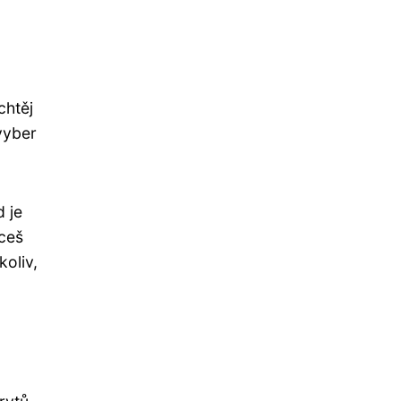
chtěj
 vyber
d je
hceš
koliv,