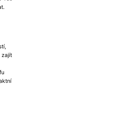
t.
tí,
zajít
fu
aktní