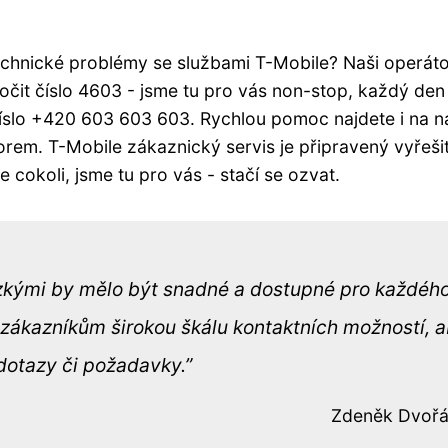
echnické problémy se službami T-Mobile? Naši operáto
očit číslo 4603 - jsme tu pro vás non-stop, každý den
 číslo +420 603 603 603. Rychlou pomoc najdete i na 
orem. T-Mobile zákaznický servis je připravený vyřeši
 cokoli, jsme tu pro vás - stačí se ozvat.
ízkými by mělo být snadné a dostupné pro každého
zákazníkům širokou škálu kontaktních možností, 
 dotazy či požadavky.
Zdeněk Dvoř