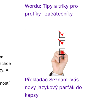
Wordu: Tipy a triky pro
profíky i začátečníky
ám
Nechce
ky. A
Překladač Seznam: Váš
ností,
nový jazykový parťák do
kapsy