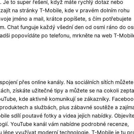
. Je to super řešení, když máte rychlý dotaz nebo
 zajít na stránky T-Mobile, kde v pravém dolním rohu
svoje jméno a mail, krátce popíšete, s čím potřebujete
em. Chat funguje každý všední den od osmi ráno do os
 radši popovídáte po telefonu, mrkněte na web T-Mobil
pojení přes online kanály. Na sociálních sítích můžete
kách, získáte užitečné tipy a můžete se na cokoli zepta
ouTube, kde aktivně komunikují se zákazníky. Facebo
o produktech a službách, plus zábavné soutěže a zajím
le sdílí poutavé fotky a videa jejich nabídky. Objevít
ologií. YouTube kanál vám nabídne podrobné recenze,
lépe využívat moderní technologie. T-Mobile je tu pr