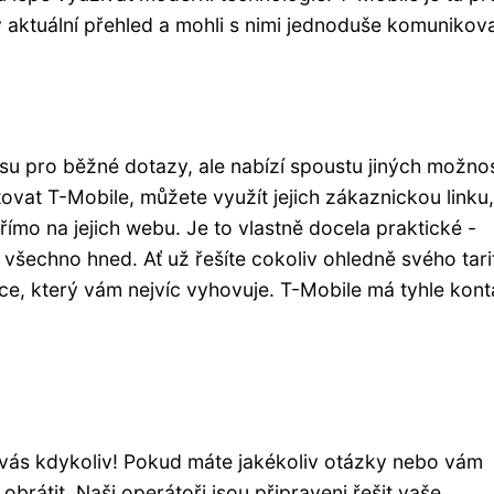
 aktuální přehled a mohli s nimi jednoduše komunikova
u pro běžné dotazy, ale nabízí spoustu jiných možnos
tovat T-Mobile, můžete využít jejich zákaznickou linku, 
ímo na jejich webu. Je to vlastně docela praktické -
všechno hned. Ať už řešíte cokoliv ohledně svého tari
ce, který vám nejvíc vyhovuje. T-Mobile má tyhle kont
o vás kdykoliv! Pokud máte jakékoliv otázky nebo vám
rátit. Naši operátoři jsou připraveni řešit vaše