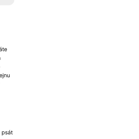
áte
m
e
ejnu
ý
 psát