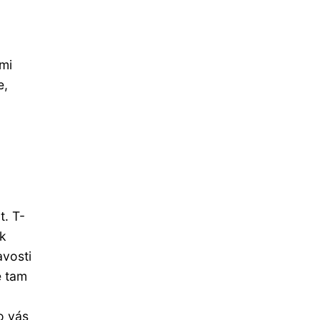
mi
e,
t. T-
ok
avosti
e tam
o vás