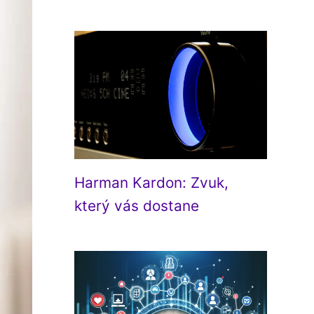
Harman Kardon: Zvuk,
který vás dostane