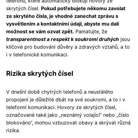
telefonu, které automaticky blokují hovory ze
skrytých čísel.
Pokud potřebujete někomu zavolat
ze skrytého čísla, je vhodné zanechat zprávu s
vysvětlením a kontaktními údaji, abyste mu dali
možnost se vám ozvat zpět.
Pamatujte, že
transparentnost a respekt k soukromí druhých
jsou
klíčové pro budování důvěry a zdravých vztahů, a to
i v telefonické komunikaci.
Rizika skrytých čísel
V dnešní době chytrých telefonů a neustálého
propojení je důležité dbát na své soukromí, a to i v
telefonní komunikaci. Hovory ze skrytých čísel,
označované také jako „neznámý volající“ nebo „číslo
blokováno“, mohou vzbuzovat obavy a skrývat různá
rizika.