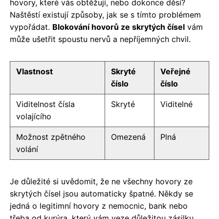
hovory, které vás obtěžují, nebo dokonce děsí?
Naštěstí existují způsoby, jak se s tímto problémem
vypořádat.
Blokování hovorů ze skrytých čísel
vám
může ušetřit spoustu nervů a nepříjemných chvil.
Vlastnost
Skryté
Veřejné
číslo
číslo
Viditelnost čísla
Skryté
Viditelné
volajícího
Možnost zpětného
Omezená
Plná
volání
Je důležité si uvědomit, že ne všechny hovory ze
skrytých čísel jsou automaticky špatné. Někdy se
jedná o legitimní hovory z nemocnic, bank nebo
třeba od kurýra, který vám veze důležitou zásilku.