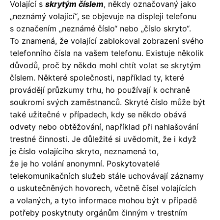
Volající s
skrytým číslem
, někdy označovaný jako
„neznámý volající“, se objevuje na displeji telefonu
s označením „neznámé číslo“ nebo „číslo skryto“.
To znamená, že volající zablokoval zobrazení svého
telefonního čísla na vašem telefonu. Existuje několik
důvodů, proč by někdo mohl chtít volat se skrytým
číslem. Některé společnosti, například ty, které
provádějí průzkumy trhu, ho používají k ochraně
soukromí svých zaměstnanců. Skryté číslo může být
také užitečné v případech, kdy se někdo obává
odvety nebo obtěžování, například při nahlašování
trestné činnosti. Je důležité si uvědomit, že i když
je číslo volajícího skryto, neznamená to,
že je ho volání anonymní. Poskytovatelé
telekomunikačních služeb stále uchovávají záznamy
o uskutečněných hovorech, včetně čísel volajících
a volaných, a tyto informace mohou být v případě
potřeby poskytnuty orgánům činným v trestním