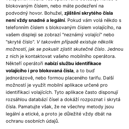
blokovaným číslem, nebo máte podezření na
podvodný hovor. Bohužel,
zjištění skrytého čísla
není vždy snadné a legální
. Pokud vám volá někdo s
telefonním číslem s blokovaným číslem volajícího, na
vašem displeji se zobrazí "neznámý volající" nebo
"skryté číslo".
V takovém případě existuje několik
možností, jak se pokusit zjistit skutečné číslo
. Jednou
z nich je kontaktovat vašeho mobilního operátora.
Někteří operátoři
nabízí službu identifikace
volajícího i pro blokovaná čísla
, a to buď
jednorázově, nebo formou placeného tarifu. Další
možností je využít mobilní aplikace určené pro
identifikaci volajících. Tyto aplikace často disponují
rozsáhlou databází čísel a dokáží rozpoznat i skrytá
čísla. Pamatujte však, že ne všechny metody jsou
legální a etické, a proto je důležité vždy dbát na
ochranu osobních údajů.