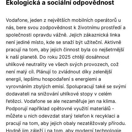
Ekologická a sociální odpovědnost
Vodafone, jeden z největších mobilních operátorů u
nás, bere svou zodpovědnost k životnímu prostředí a
společnosti opravdu vážně. Jejich zákaznická linka
není jediné místo, kde se snaží být užiteční. Aktivně
pracují na tom, aby jejich činnost byla co nejšetrnější
k naší planetě. Do roku 2025 chtějí dosáhnout
uhlíkové neutrality ve všech svých provozech, což
není malý cíl. Plánují to zvládnout díky zelenější
energii, lepšímu hospodaření s energiemi a
vyrovnáním zbylých emisí. Spolupracují také se svými
dodavateli na snižování uhlíkové stopy v celém
řetězci. Vodafone se ale nezaměřuje jen na klima.
Podporují například opětovné využití materiálů -
můžete u nich odevzdat starý telefon k recyklaci a
pracují na tom, aby jejich obaly nezatěžovaly přírodu.
Hodně jim záleží i na tom, aby moderní technologie