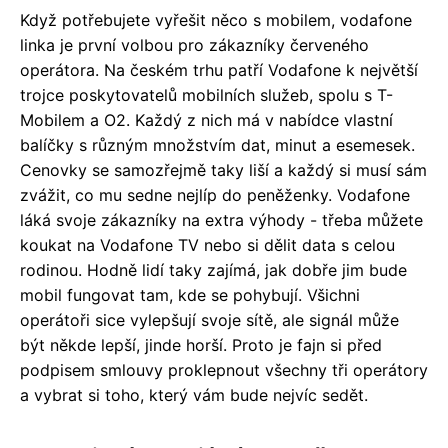
Když potřebujete vyřešit něco s mobilem, vodafone
linka je první volbou pro zákazníky červeného
operátora. Na českém trhu patří Vodafone k největší
trojce poskytovatelů mobilních služeb, spolu s T-
Mobilem a O2. Každý z nich má v nabídce vlastní
balíčky s různým množstvím dat, minut a esemesek.
Cenovky se samozřejmě taky liší a každý si musí sám
zvážit, co mu sedne nejlíp do peněženky. Vodafone
láká svoje zákazníky na extra výhody - třeba můžete
koukat na Vodafone TV nebo si dělit data s celou
rodinou. Hodně lidí taky zajímá, jak dobře jim bude
mobil fungovat tam, kde se pohybují. Všichni
operátoři sice vylepšují svoje sítě, ale signál může
být někde lepší, jinde horší. Proto je fajn si před
podpisem smlouvy proklepnout všechny tři operátory
a vybrat si toho, který vám bude nejvíc sedět.