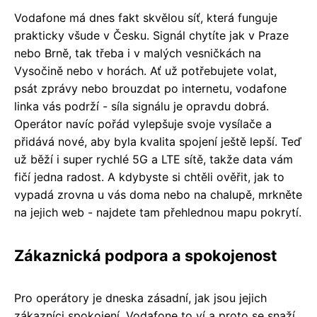
Vodafone má dnes fakt skvělou síť, která funguje
prakticky všude v Česku. Signál chytíte jak v Praze
nebo Brně, tak třeba i v malých vesničkách na
Vysočině nebo v horách. Ať už potřebujete volat,
psát zprávy nebo brouzdat po internetu, vodafone
linka vás podrží - síla signálu je opravdu dobrá.
Operátor navíc pořád vylepšuje svoje vysílače a
přidává nové, aby byla kvalita spojení ještě lepší. Teď
už běží i super rychlé 5G a LTE sítě, takže data vám
fičí jedna radost. A kdybyste si chtěli ověřit, jak to
vypadá zrovna u vás doma nebo na chalupě, mrkněte
na jejich web - najdete tam přehlednou mapu pokrytí.
Zákaznická podpora a spokojenost
Pro operátory je dneska zásadní, jak jsou jejich
zákazníci spokojení. Vodafone to ví a proto se snaží