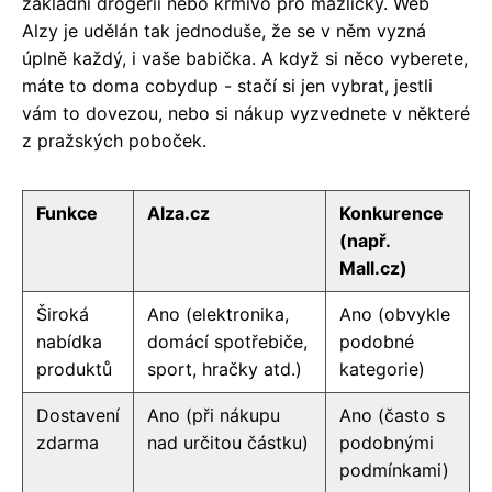
základní drogerii nebo krmivo pro mazlíčky. Web
Alzy je udělán tak jednoduše, že se v něm vyzná
úplně každý, i vaše babička. A když si něco vyberete,
máte to doma cobydup - stačí si jen vybrat, jestli
vám to dovezou, nebo si nákup vyzvednete v některé
z pražských poboček.
Funkce
Alza.cz
Konkurence
(např.
Mall.cz)
Široká
Ano (elektronika,
Ano (obvykle
nabídka
domácí spotřebiče,
podobné
produktů
sport, hračky atd.)
kategorie)
Dostavení
Ano (při nákupu
Ano (často s
zdarma
nad určitou částku)
podobnými
podmínkami)