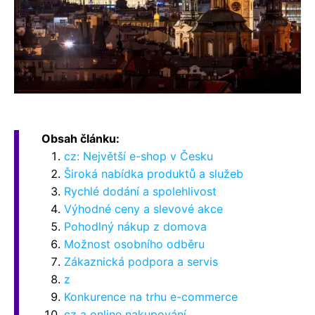
Obsah článku:
cz: Největší e-shop v Česku
Široká nabídka produktů a služeb
Rychlé dodání a spolehlivost
Výhodné ceny a slevové akce
Pohodlný nákup z domova
Možnost osobního odběru
Zákaznická podpora a servis
z
Konkurence na trhu e-commerce
cz a online nakupování