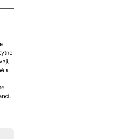
je
kytne
ají,
né a
te
anci,