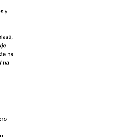
esly
asti,
uje
 že na
l na
pro
ou