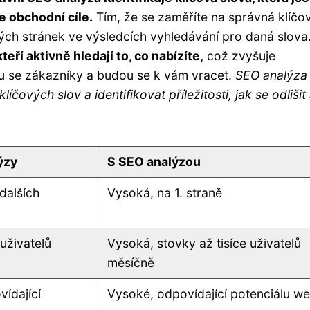
e obchodní cíle.
Tím, že se zaměříte na správná klíčo
vých stránek ve výsledcích vyhledávání pro daná slova
eří aktivně hledají to, co nabízíte,
což zvyšuje
u se zákazníky a budou se k vám vracet.
SEO analýza
ových slov a identifikovat příležitosti, jak se odlišit
ýzy
S SEO analýzou
 dalších
Vysoká, na 1. straně
uživatelů
Vysoká, stovky až tisíce uživatelů
měsíčně
ídající
Vysoké, odpovídající potenciálu w