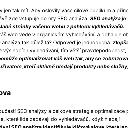
 jen tak mít. Aby oslovily vaše cílové publikum a přin
rávě zde vstupuje do hry SEO analýza.
SEO analýza je
a slabé stránky vašeho webu z pohledu vyhledávačů.
váš web vede v organickém vyhledávání, a odhaluje obl
EO analýza tak důležitá? Odpověď je jednoduchá:
zlepš
ve výsledcích vyhledávání, tím větší pravděpodobnost,
omůže optimalizovat váš web tak, aby se zobrazova
uživatele, kteří aktivně hledají produkty nebo služby,
lova
 součástí SEO analýzy a celkové strategie optimalizace 
e, které lidé zadávají do vyhledávačů, když hledají
ivní SEO analýza identifikuje klíčová slova, která js