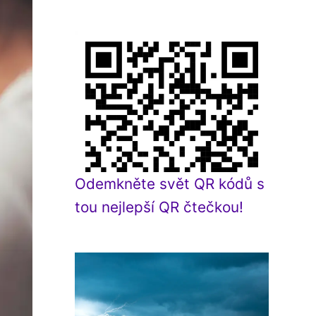
Odemkněte svět QR kódů s
tou nejlepší QR čtečkou!