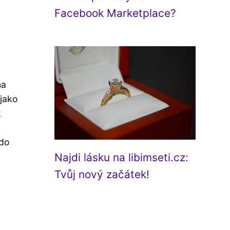
Facebook Marketplace?
na
 jako
k
 do
Najdi lásku na libimseti.cz:
Tvůj nový začátek!