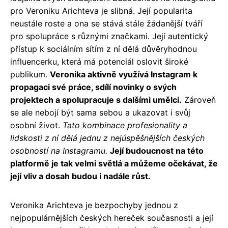
pro Veroniku Arichteva je slibná. Její popularita
neustále roste a ona se stává stále žádanější tváří
pro spolupráce s různými značkami. Její autentický
přístup k sociálním sítím z ní dělá důvěryhodnou
influencerku, která má potenciál oslovit široké
publikum.
Veronika aktivně využívá Instagram k
propagaci své práce, sdílí novinky o svých
projektech a spolupracuje s dalšími umělci.
Zároveň
se ale nebojí být sama sebou a ukazovat i svůj
osobní život.
Tato kombinace profesionality a
lidskosti z ní dělá jednu z nejúspěšnějších českých
osobností na Instagramu.
Její budoucnost na této
platformě je tak velmi světlá a můžeme očekávat, že
její vliv a dosah budou i nadále růst.
Veronika Arichteva je bezpochyby jednou z
nejpopulárnějších českých hereček současnosti a její