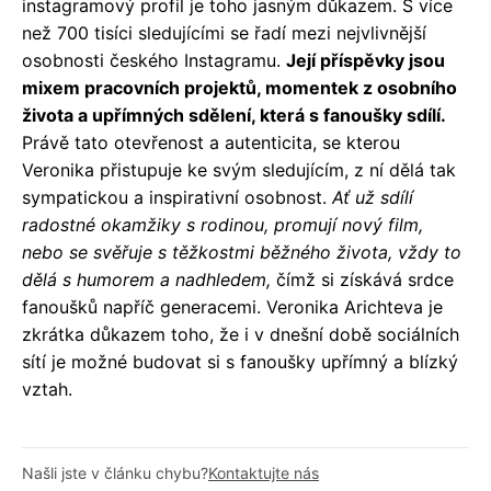
instagramový profil je toho jasným důkazem. S více
než 700 tisíci sledujícími se řadí mezi nejvlivnější
osobnosti českého Instagramu.
Její příspěvky jsou
mixem pracovních projektů, momentek z osobního
života a upřímných sdělení, která s fanoušky sdílí.
Právě tato otevřenost a autenticita, se kterou
Veronika přistupuje ke svým sledujícím, z ní dělá tak
sympatickou a inspirativní osobnost.
Ať už sdílí
radostné okamžiky s rodinou, promují nový film,
nebo se svěřuje s těžkostmi běžného života, vždy to
dělá s humorem a nadhledem,
čímž si získává srdce
fanoušků napříč generacemi. Veronika Arichteva je
zkrátka důkazem toho, že i v dnešní době sociálních
sítí je možné budovat si s fanoušky upřímný a blízký
vztah.
Našli jste v článku chybu?
Kontaktujte nás