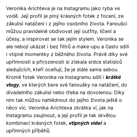
Veronika Arichteva je na Instagramu jako ryba ve
vodě. Její profil je plný krásných fotek z focení, ze
zákulisí natáčení i z jejího osobního života. Fanoušci
můžou pravidelně obdivovat její outfity, líčení a
účesy, a inspirovat se tak jejím stylem. Veronika se
ale nebojí ukázat i bez filtrů a make-upu a často sdílí
i vtipné momentky z běžného života. Právě díky své
upřímnosti a přirozenosti si získala srdce statisíců
sledujících, kteří oceňují, že je stále sama sebou.
Kromě fotek Veronika na Instagramu sdílí i
krátké
vlogy
, ve kterých bere své fanoušky na natáčení, do
divadelního zákulisí nebo třeba na dovolenou. Díky
nim tak můžou nahlédnout do jejího života ještě o
něco víc. Veronika Arichteva zkrátka ví, jak na
Instagramu zaujmout, a její profil je tak skvělou
kombinací krásných fotek,
vtipných videí
a
upřímných příběhů.