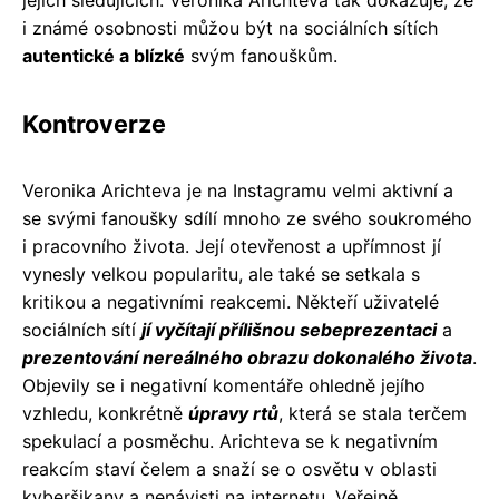
i známé osobnosti můžou být na sociálních sítích
autentické a blízké
svým fanouškům.
Kontroverze
Veronika Arichteva je na Instagramu velmi aktivní a
se svými fanoušky sdílí mnoho ze svého soukromého
i pracovního života. Její otevřenost a upřímnost jí
vynesly velkou popularitu, ale také se setkala s
kritikou a negativními reakcemi. Někteří uživatelé
sociálních sítí
jí vyčítají přílišnou sebeprezentaci
a
prezentování nereálného obrazu dokonalého života
.
Objevily se i negativní komentáře ohledně jejího
vzhledu, konkrétně
úpravy rtů
, která se stala terčem
spekulací a posměchu. Arichteva se k negativním
reakcím staví čelem a snaží se o osvětu v oblasti
kyberšikany a nenávisti na internetu. Veřejně