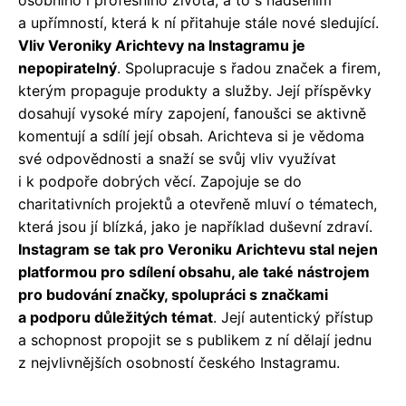
a upřímností, která k ní přitahuje stále nové sledující.
Vliv Veroniky Arichtevy na Instagramu je
nepopiratelný
. Spolupracuje s řadou značek a firem,
kterým propaguje produkty a služby. Její příspěvky
dosahují vysoké míry zapojení, fanoušci se aktivně
komentují a sdílí její obsah. Arichteva si je vědoma
své odpovědnosti a snaží se svůj vliv využívat
i k podpoře dobrých věcí. Zapojuje se do
charitativních projektů a otevřeně mluví o tématech,
která jsou jí blízká, jako je například duševní zdraví.
Instagram se tak pro Veroniku Arichtevu stal nejen
platformou pro sdílení obsahu, ale také nástrojem
pro budování značky, spolupráci s značkami
a podporu důležitých témat
. Její autentický přístup
a schopnost propojit se s publikem z ní dělají jednu
z nejvlivnějších osobností českého Instagramu.