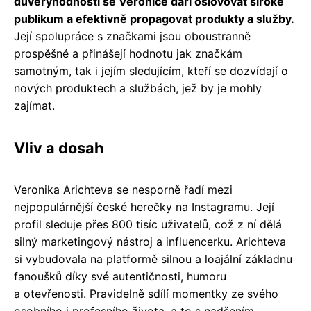
důvěryhodnosti se Veronice daří oslovovat široké
publikum a efektivně propagovat produkty a služby.
Její spolupráce s značkami jsou oboustranně
prospěšné a přinášejí hodnotu jak značkám
samotným, tak i jejím sledujícím, kteří se dozvídají o
nových produktech a službách, jež by je mohly
zajímat.
Vliv a dosah
Veronika Arichteva se nesporně řadí mezi
nejpopulárnější české herečky na Instagramu. Její
profil sleduje přes 800 tisíc uživatelů, což z ní dělá
silný marketingový nástroj a influencerku. Arichteva
si vybudovala na platformě silnou a loajální základnu
fanoušků díky své autentičnosti, humoru
a otevřenosti. Pravidelně sdílí momentky ze svého
osobního i profesního života, a to s nadšením