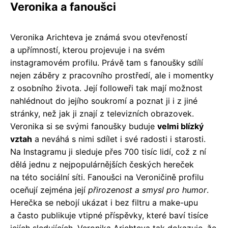
Veronika a fanoušci
Veronika Arichteva je známá svou otevřeností
a upřímností, kterou projevuje i na svém
instagramovém profilu. Právě tam s fanoušky sdílí
nejen záběry z pracovního prostředí, ale i momentky
z osobního života. Její followeři tak mají možnost
nahlédnout do jejího soukromí a poznat ji i z jiné
stránky, než jak ji znají z televizních obrazovek.
Veronika si se svými fanoušky buduje
velmi blízký
vztah
a neváhá s nimi sdílet i své radosti i starosti.
Na Instagramu ji sleduje přes 700 tisíc lidí, což z ní
dělá jednu z nejpopulárnějších českých hereček
na této sociální síti. Fanoušci na Veroničině profilu
oceňují zejména její
přirozenost a smysl pro humor
.
Herečka se nebojí ukázat i bez filtru a make-upu
a často publikuje vtipné příspěvky, které baví tisíce
jejích sledujících. Veronika Arichteva tak dokazuje, že