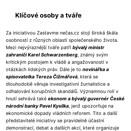
Klíčové osoby a tváře
Za iniciativou Zastavme nečas.cz stojí široká škála
osobností z různých oblastí společenského života.
Mezi nejvýraznější tváře patří
bývalý ministr
zahraničí Karel Schwarzenberg
, známý svým
kritickým postojem k vládě a angažovaností v
otázkách lidských práv. Dále je to
novinářka a
spisovatelka Tereza Čižmářová
, která se
dlouhodobě věnuje investigativní žurnalistice a
odhalování korupčních skandálů. Významnou rolí v
hnutí sehrává také
ekonom a bývalý guvernér České
národní banky Pavel Kysilka
, jenž upozorňuje na
ekonomické dopady vládních reforem. Tito a další
představitelé iniciativy se pravidelně účastní
demonstrací, debat a dalších akcí, které organizuje