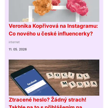
Veronika Kopřivová na Instagramu:
Co nového u české influencerky?
internet
11. 05. 2026
Ztracené heslo? Žádný strach!
Takhle na to s přihlášením na