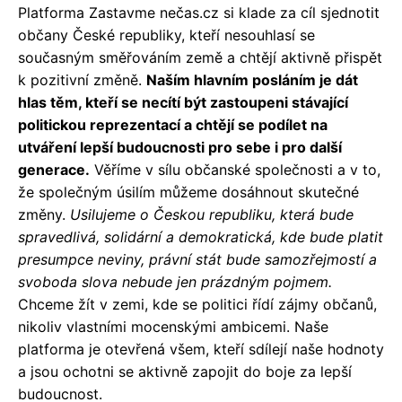
Platforma Zastavme nečas.cz si klade za cíl sjednotit
občany České republiky, kteří nesouhlasí se
současným směřováním země a chtějí aktivně přispět
k pozitivní změně.
Naším hlavním posláním je dát
hlas těm, kteří se necítí být zastoupeni stávající
politickou reprezentací a chtějí se podílet na
utváření lepší budoucnosti pro sebe i pro další
generace.
Věříme v sílu občanské společnosti a v to,
že společným úsilím můžeme dosáhnout skutečné
změny.
Usilujeme o Českou republiku, která bude
spravedlivá, solidární a demokratická, kde bude platit
presumpce neviny, právní stát bude samozřejmostí a
svoboda slova nebude jen prázdným pojmem.
Chceme žít v zemi, kde se politici řídí zájmy občanů,
nikoliv vlastními mocenskými ambicemi. Naše
platforma je otevřená všem, kteří sdílejí naše hodnoty
a jsou ochotni se aktivně zapojit do boje za lepší
budoucnost.