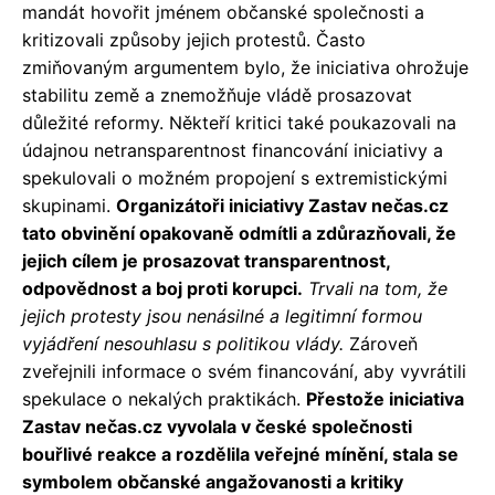
mandát hovořit jménem občanské společnosti a
kritizovali způsoby jejich protestů. Často
zmiňovaným argumentem bylo, že iniciativa ohrožuje
stabilitu země a znemožňuje vládě prosazovat
důležité reformy. Někteří kritici také poukazovali na
údajnou netransparentnost financování iniciativy a
spekulovali o možném propojení s extremistickými
skupinami.
Organizátoři iniciativy Zastav nečas.cz
tato obvinění opakovaně odmítli a zdůrazňovali, že
jejich cílem je prosazovat transparentnost,
odpovědnost a boj proti korupci.
Trvali na tom, že
jejich protesty jsou nenásilné a legitimní formou
vyjádření nesouhlasu s politikou vlády.
Zároveň
zveřejnili informace o svém financování, aby vyvrátili
spekulace o nekalých praktikách.
Přestože iniciativa
Zastav nečas.cz vyvolala v české společnosti
bouřlivé reakce a rozdělila veřejné mínění, stala se
symbolem občanské angažovanosti a kritiky