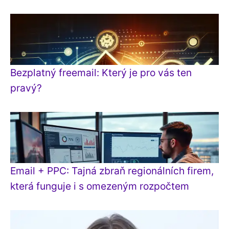
Bezplatný freemail: Který je pro vás ten
pravý?
Email + PPC: Tajná zbraň regionálních firem,
která funguje i s omezeným rozpočtem