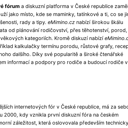
vé fórum
a diskuzní platforma v České republice zamě
uží jako místo, kde se maminky, tatínkové a ti, co se ji
šenosti, rady a tipy.
eMimino.cz
nabízí širokou škálu
mata od plánování rodičovství, přes těhotenství, porod,
věkových kategoriích. Kromě diskuzí nabízí
eMimino.
příklad kalkulačky termínu porodu, růstové grafy, rece
mnoho dalšího. Díky své popularitě a široké čtenářské
em informací a podpory pro rodiče a budoucí rodiče v
ějších internetových fór v České republice, má za seb
ku 2000, kdy vznikla první diskuzní fóra na českém
morní záležitost, která oslovovala především technick