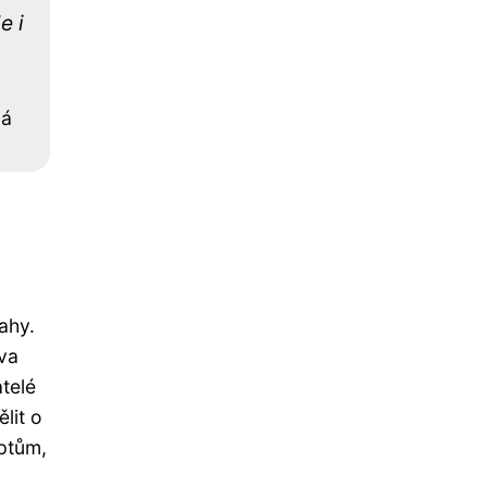
e i
ná
ahy.
ova
telé
lit o
ptům,