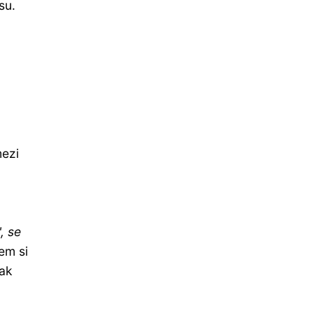
su.
mezi
, se
em si
tak