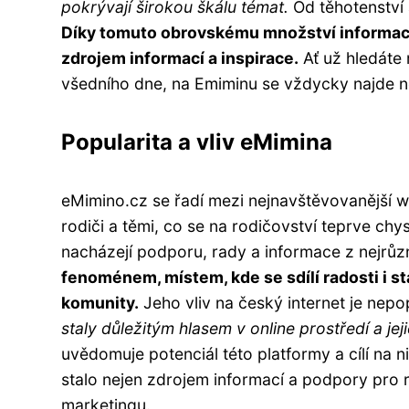
pokrývají širokou škálu témat.
Od těhotenství 
Díky tomuto obrovskému množství informací
zdrojem informací a inspirace.
Ať už hledáte 
všedního dne, na Emiminu se vždycky najde
Popularita a vliv eMimina
eMimino.cz se řadí mezi nejnavštěvovanější w
rodiči a těmi, co se na rodičovství teprve chys
nacházejí podporu, rady a informace z nejrůzn
fenoménem, místem, kde se sdílí radosti i sta
komunity.
Jeho vliv na český internet je nepo
staly důležitým hlasem v online prostředí a j
uvědomuje potenciál této platformy a cílí na
stalo nejen zdrojem informací a podpory pro 
marketingu.