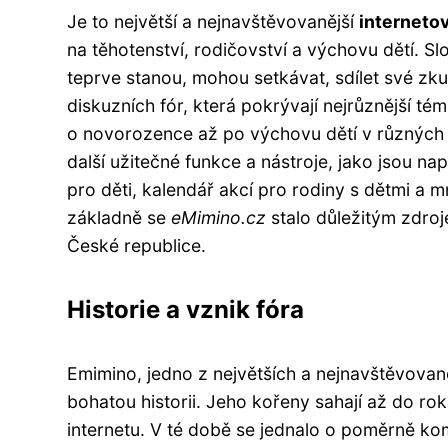
Je to největší a nejnavštěvovanější
interneto
na těhotenství, rodičovství a výchovu dětí. Slo
teprve stanou, mohou setkávat, sdílet své zku
diskuzních fór, která pokrývají nejrůznější té
o novorozence až po výchovu dětí v různých 
další užitečné funkce a nástroje, jako jsou na
pro děti, kalendář akcí pro rodiny s dětmi a 
základně se
eMimino.cz
stalo důležitým zdroj
České republice.
Historie a vznik fóra
Emimino, jedno z největších a nejnavštěvovan
bohatou historii. Jeho kořeny sahají až do ro
internetu. V té době se jednalo o poměrně ko