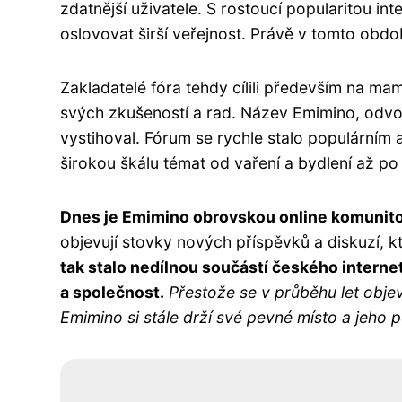
zdatnější uživatele. S rostoucí popularitou in
oslovovat širší veřejnost. Právě v tomto obdob
Zakladatelé fóra tehdy cílili především na ma
svých zkušeností a rad. Název Emimino, odvoz
vystihoval. Fórum se rychle stalo populárním 
širokou škálu témat od vaření a bydlení až p
Dnes je Emimino obrovskou online komunitou,
objevují stovky nových příspěvků a diskuzí, k
tak stalo nedílnou součástí českého internetu
a společnost.
Přestože se v průběhu let objevil
Emimino si stále drží své pevné místo a jeho p