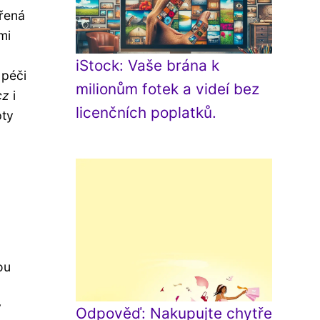
řená
mi
iStock: Vaše brána k
 péči
milionům fotek a videí bez
cz
i
licenčních poplatků.
pty
ou
y
Odpověď: Nakupujte chytře