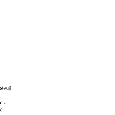
těvují
tě a
ré