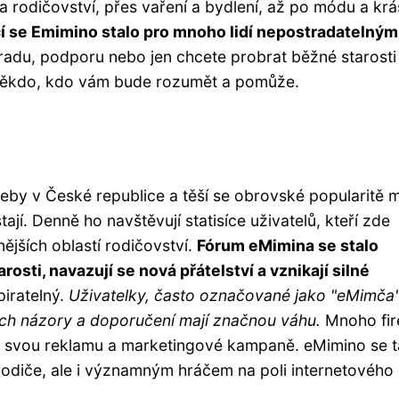
a rodičovství, přes vaření a bydlení, až po módu a krá
 se Emimino stalo pro mnoho lidí nepostradatelným
radu, podporu nebo jen chcete probrat běžné starosti
 někdo, kdo vám bude rozumět a pomůže.
eby v České republice a těší se obrovské popularitě 
tají. Denně ho navštěvují statisíce uživatelů, kteří zde
ějších oblastí rodičovství.
Fórum eMimina se stalo
rosti, navazují se nová přátelství a vznikají silné
piratelný.
Uživatelky, často označované jako "eMimča"
ejich názory a doporučení mají značnou váhu.
Mnoho fir
 ni svou reklamu a marketingové kampaně. eMimino se 
rodiče, ale i významným hráčem na poli internetového