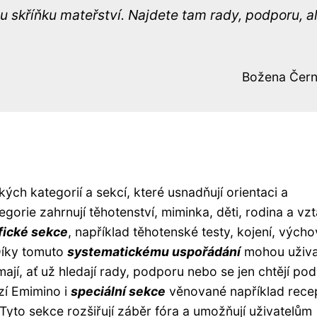
nu skříňku mateřství. Najdete tam rady, podporu, al
Božena Čer
ch kategorií a sekcí, které usnadňují orientaci a
egorie zahrnují těhotenství, miminka, děti, rodina a vzt
fické sekce
, například těhotenské testy, kojení, vých
Díky tomuto
systematickému uspořádání
mohou uživa
mají, ať už hledají rady, podporu nebo se jen chtějí podě
zí Emimino i
speciální sekce
věnované například rece
yto sekce rozšiřují záběr fóra a umožňují uživatelům