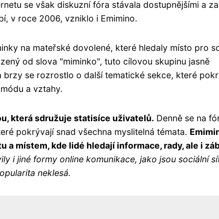
ternetu se však diskuzní fóra stávala dostupnějšími a z
í, v roce 2006, vzniklo i Emimino.
minky na mateřské dovolené, které hledaly místo pro sd
ený od slova "miminko", tuto cílovou skupinu jasně
a brzy se rozrostlo o další tematické sekce, které pok
o módu a vztahy.
 která sdružuje statisíce uživatelů.
Denně se na fó
teré pokrývají snad všechna myslitelná témata.
Emimin
 a místem, kde lidé hledají informace, rady, ale i zá
y i ​​jiné formy online komunikace, jako jsou sociální sí
opularita neklesá.