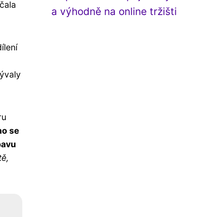
ačala
a výhodně na online tržišti
ílení
rývaly
ru
o se
bavu
tě,