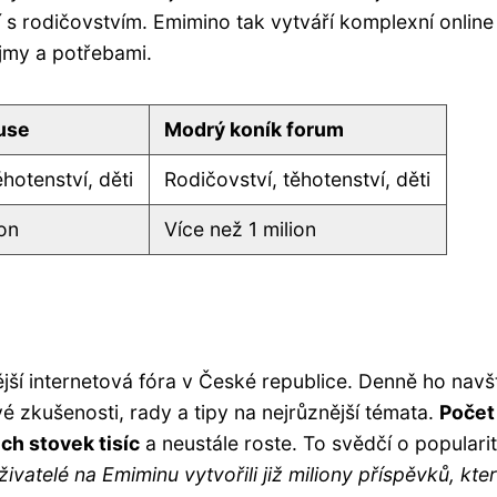
í s rodičovstvím. Emimino tak vytváří komplexní online
ájmy a potřebami.
use
Modrý koník forum
hotenství, děti
Rodičovství, těhotenství, děti
ion
Více než 1 milion
jší internetová fóra v České republice. Denně ho navš
 své zkušenosti, rady a tipy na nejrůznější témata.
Počet
ch stovek tisíc
a neustále roste. To svědčí o populari
živatelé na Emiminu vytvořili již miliony příspěvků, kte