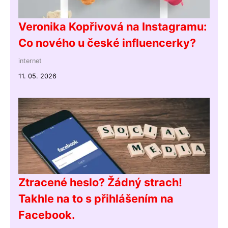
Veronika Kopřivová na Instagramu:
Co nového u české influencerky?
internet
11. 05. 2026
Ztracené heslo? Žádný strach!
Takhle na to s přihlášením na
Facebook.