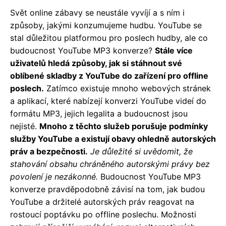
Svět online zábavy se neustále vyvíjí a s ním i
způsoby, jakými konzumujeme hudbu. YouTube se
stal důležitou platformou pro poslech hudby, ale co
budoucnost YouTube MP3 konverze?
Stále více
uživatelů hledá způsoby, jak si stáhnout své
oblíbené skladby z YouTube do zařízení pro offline
poslech.
Zatímco existuje mnoho webových stránek
a aplikací, které nabízejí konverzi YouTube videí do
formátu MP3, jejich legalita a budoucnost jsou
nejisté.
Mnoho z těchto služeb porušuje podmínky
služby YouTube a existují obavy ohledně autorských
práv a bezpečnosti.
Je důležité si uvědomit, že
stahování obsahu chráněného autorskými právy bez
povolení je nezákonné.
Budoucnost YouTube MP3
konverze pravděpodobně závisí na tom, jak budou
YouTube a držitelé autorských práv reagovat na
rostoucí poptávku po offline poslechu. Možnosti