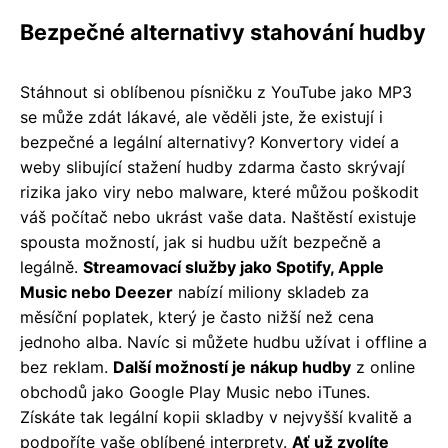
Bezpečné alternativy stahování hudby
Stáhnout si oblíbenou písničku z YouTube jako MP3
se může zdát lákavé, ale věděli jste, že existují i
bezpečné a legální alternativy? Konvertory videí a
weby slibující stažení hudby zdarma často skrývají
rizika jako viry nebo malware, které můžou poškodit
váš počítač nebo ukrást vaše data. Naštěstí existuje
spousta možností, jak si hudbu užít bezpečně a
legálně.
Streamovací služby jako Spotify, Apple
Music nebo Deezer
nabízí miliony skladeb za
měsíční poplatek, který je často nižší než cena
jednoho alba. Navíc si můžete hudbu užívat i offline a
bez reklam.
Další možností je nákup hudby
z online
obchodů jako Google Play Music nebo iTunes.
Získáte tak legální kopii skladby v nejvyšší kvalitě a
podpoříte vaše oblíbené interprety.
Ať už zvolíte