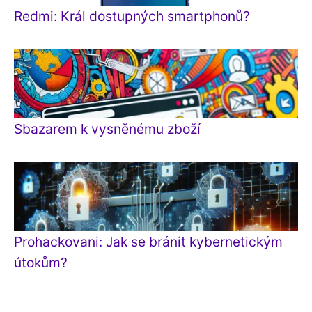
Redmi: Král dostupných smartphonů?
Sbazarem k vysněnému zboží
Prohackovani: Jak se bránit kybernetickým
útokům?