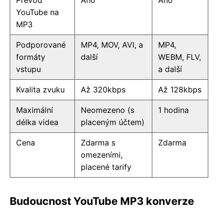
Převod
Ano
Ano
YouTube na
MP3
Podporované
MP4, MOV, AVI, a
MP4,
formáty
další
WEBM, FLV,
vstupu
a další
Kvalita zvuku
Až 320kbps
Až 128kbps
Maximální
Neomezeno (s
1 hodina
délka videa
placeným účtem)
Cena
Zdarma s
Zdarma
omezeními,
placené tarify
Budoucnost YouTube MP3 konverze