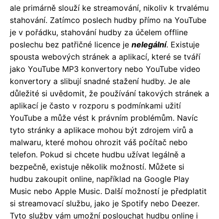
ale primárně slouží ke streamování, nikoliv k trvalému
stahování. Zatímco poslech hudby přímo na YouTube
je v pořádku, stahování hudby za účelem offline
poslechu bez patřičné licence je
nelegální
. Existuje
spousta webových stránek a aplikací, které se tváří
jako YouTube MP3 konvertory nebo YouTube video
konvertory a slibují snadné stažení hudby. Je ale
důležité si uvědomit, že používání takových stránek a
aplikací je často v rozporu s podmínkami užití
YouTube a může vést k právním problémům. Navíc
tyto stránky a aplikace mohou být zdrojem virů a
malwaru, které mohou ohrozit váš počítač nebo
telefon. Pokud si chcete hudbu užívat legálně a
bezpečně, existuje několik možností. Můžete si
hudbu zakoupit online, například na Google Play
Music nebo Apple Music. Další možností je předplatit
si streamovací službu, jako je Spotify nebo Deezer.
Tyto služby vám umožní poslouchat hudbu online i