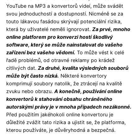
YouTube na MP3 a konvertorů videí, může svádět
svou jednoduchostí a dostupností. Nicméně se za
touto lákavou fasádou skrývají potenciální rizika,
která by uživatelé neměli ignorovat.
Za prvé, mnoho
online platforem pro konverzi hostí škodlivý
software, který se může nainstalovat do vašeho
zařízení bez vašeho vědomí.
To může vést k celé
řadě problémů, od otravné reklamy po krádež
citlivých dat.
Za druhé, kvalita výsledných souborů
může být často nízká.
Některé konvertory
komprimují soubory natolik, že ztrácejí na kvalitě
zvuku nebo obrazu.
A konečně, používání online
konvertorů k stahování obsahu chráněného
autorskými právy je v mnoha případech nezákonné.
Před použitím jakéhokoli online konvertoru je
důležité zvážit tato rizika a ujistit se, že platforma,
kterou používáte, je důvěryhodná a bezpečná.