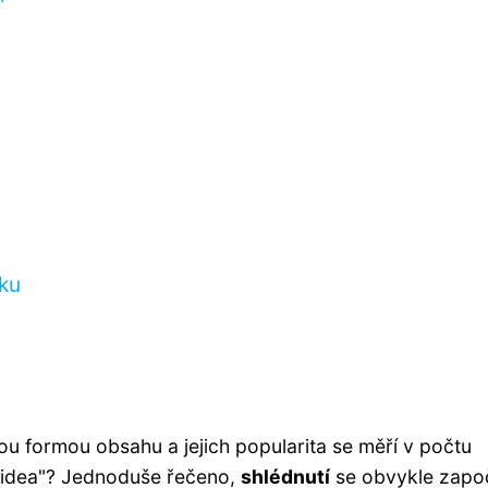
ěku
ou formou obsahu a jejich popularita se měří v počtu
 videa"? Jednoduše řečeno,
shlédnutí
se obvykle započ