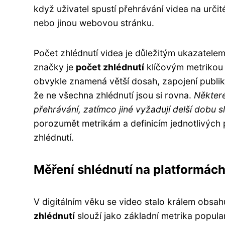
když uživatel spustí přehrávání videa na urči
nebo jinou webovou stránku.
Počet zhlédnutí videa je důležitým ukazatele
značky je
počet zhlédnutí
klíčovým metrikou p
obvykle znamená větší dosah, zapojení publika 
že ne všechna zhlédnutí jsou si rovna.
Některé
přehrávání, zatímco jiné vyžadují delší dobu s
porozumět metrikám a definicím jednotlivých 
zhlédnutí.
Měření shlédnutí na platformác
V digitálním věku se video stalo králem obsahu
zhlédnutí
slouží jako základní metrika popular