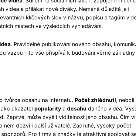
ce videa
. Sdílení na sociálních sítích, zapojení influen
h videa a přilákat nové diváky. Neméně důležitá je i
elevantních klíčových slov v názvu, popisu a tagům vid
tních místech ve výsledcích vyhledávání.
videa
. Pravidelné publikování nového obsahu, komunik
nou vazbu – to vše přispívá k budování věrné základny
ro tvůrce obsahu na internetu.
Počet zhlédnutí
, neboli
 jako ukazatel
popularity
a
dosahu
daného videa. Vys
. Zaprvé, může zvýšit viditelnost jeho obsahu. Čím víc
 o něm dozví i další uživatelé. Zadruhé, vysoký počet
 sponzorů. Pro firmy a značky je atraktivní spojovat s