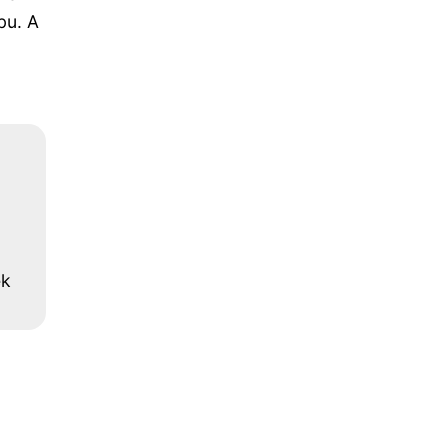
bu. A
ek