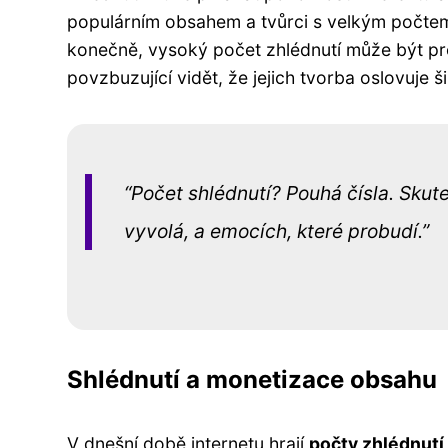
populárním obsahem a tvůrci s velkým počtem
konečně, vysoký počet zhlédnutí může být pr
povzbuzující vidět, že jejich tvorba oslovuje š
Počet shlédnutí? Pouhá čísla. Skut
vyvolá, a emocích, které probudí.
Shlédnutí a monetizace obsahu
V dnešní době internetu hrají
počty zhlédnutí