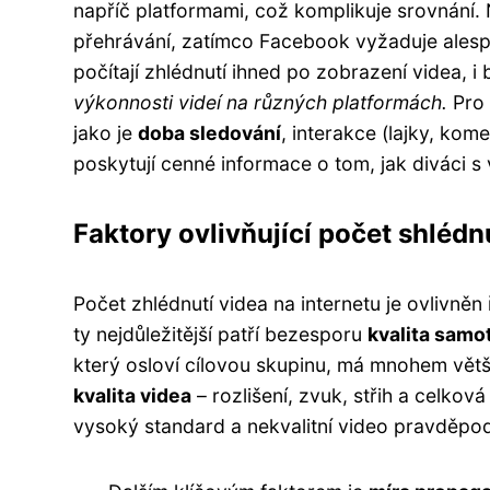
napříč platformami, což komplikuje srovnání.
přehrávání, zatímco Facebook vyžaduje alespo
počítají zhlédnutí ihned po zobrazení videa, i
výkonnosti videí na různých platformách.
Pro 
jako je
doba sledování
, interakce (lajky, kome
poskytují cenné informace o tom, jak diváci s 
Faktory ovlivňující počet shlédn
Počet zhlédnutí videa na internetu je ovlivněn 
ty nejdůležitější patří bezesporu
kvalita sam
který osloví cílovou skupinu, má mnohem větší
kvalita videa
– rozlišení, zvuk, střih a celková
vysoký standard a nekvalitní video pravděpod