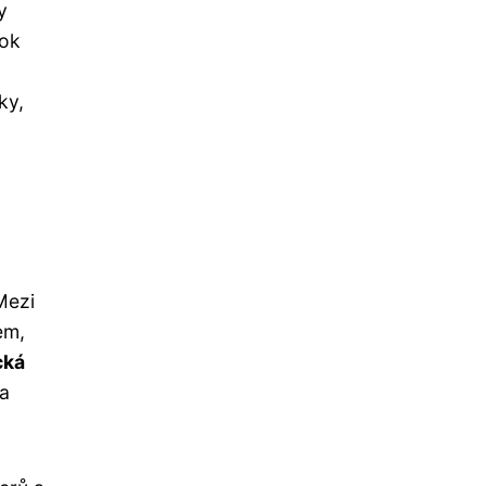
y
Tok
ky,
Mezi
em,
cká
na