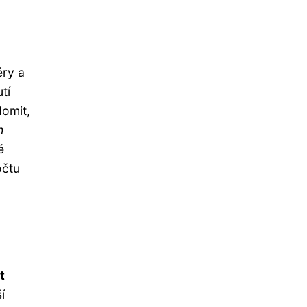
m
éry a
tí
domit,
h
é
očtu
t
í