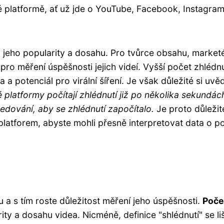
té platformě, ať už jde o YouTube, Facebook, Instagra
m jeho popularity a dosahu. Pro tvůrce obsahu, market
ro měření úspěšnosti jejich videí. Vyšší počet zhlédnu
a potenciál pro virální šíření. Je však důležité si uvě
 platformy počítají zhlédnutí již po několika sekundác
ledování, aby se zhlédnutí započítalo.
Je proto důležit
platforem, abyste mohli přesně interpretovat data o p
h
 a s tím roste důležitost měření jeho úspěšnosti.
Poče
ity a dosahu videa. Nicméně, definice "shlédnutí" se liš