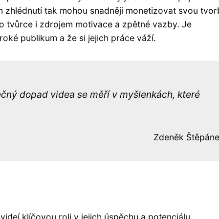
 zhlédnutí tak mohou snadněji monetizovat svou tvor
o tvůrce i zdrojem motivace a zpětné vazby. Je
iroké publikum a že si jejich práce váží.
ečný dopad videa se měří v myšlenkách, které
Zdeněk Štěpán
videí klíčovou roli v jejich úspěchu a potenciálu