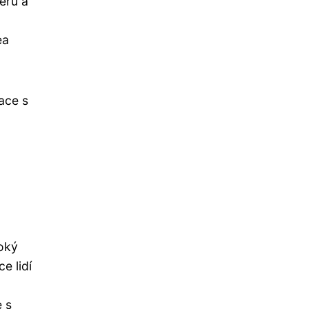
cerů a
ea
ace s
oký
e lidí
e s