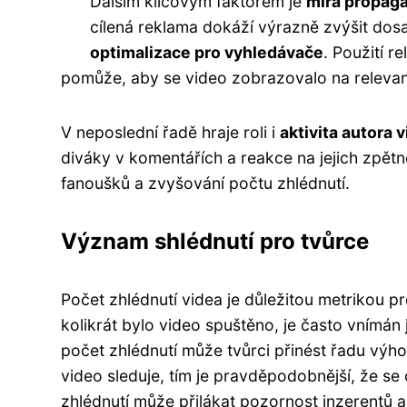
Dalším klíčovým faktorem je
míra propaga
cílená reklama dokáží výrazně zvýšit dosa
optimalizace pro vyhledávače
. Použití r
pomůže, aby se video zobrazovalo na relevan
V neposlední řadě hraje roli i
aktivita autora 
diváky v komentářích a reakce na jejich zpět
fanoušků a zvyšování počtu zhlédnutí.
Význam shlédnutí pro tvůrce
Počet zhlédnutí videa je důležitou metrikou p
kolikrát bylo video spuštěno, je často vnímán
počet zhlédnutí může tvůrci přinést řadu výhod
video sleduje, tím je pravděpodobnější, že se
zhlédnutí může přilákat pozornost inzerentů a