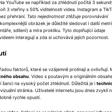
 Na YouTube se například za zhlédnutí počítá 3 sekund
ň 3 vteřiny s 50% viditelnosti videa. Instagram a Tik
 bez přehrání.
Tato nejednotnost ztěžuje porovnávání
komplexnější obrázek je důležité sledovat i další metri
ntáře, sdílení) a míra prokliku. Tyto doplňující údaje
videem interagují a zda si uchovává jejich pozornost.
utí
řadou faktorů, které se vzájemně prolínají a ovlivňují. 
otného obsahu
. Video s poutavým a originálním obsah
 šanci na vysoký počet zhlédnutí. Důležitá je i
techni
 vizuální stránka. Uživatelé internetu jsou dnes zvyklí 
obně rychle opustí.