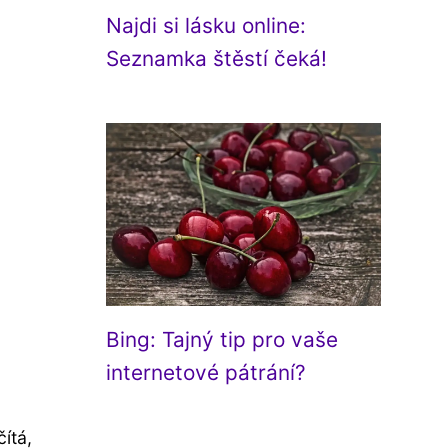
Najdi si lásku online:
Seznamka štěstí čeká!
Bing: Tajný tip pro vaše
internetové pátrání?
ítá,