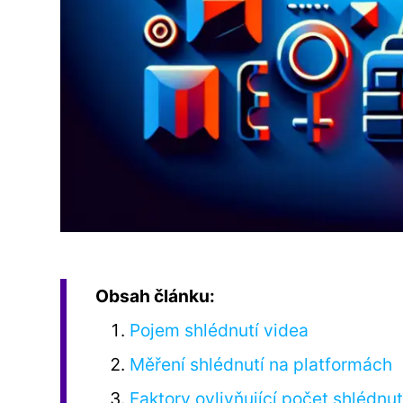
Obsah článku:
Pojem shlédnutí videa
Měření shlédnutí na platformách
Faktory ovlivňující počet shlédnut