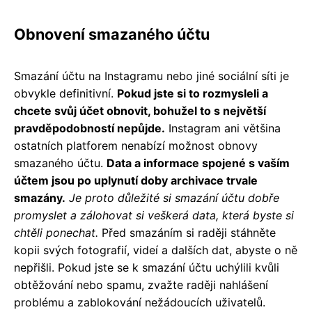
Obnovení smazaného účtu
Smazání účtu na Instagramu nebo jiné sociální síti je
obvykle definitivní.
Pokud jste si to rozmysleli a
chcete svůj účet obnovit, bohužel to s největší
pravděpodobností nepůjde.
Instagram ani většina
ostatních platforem nenabízí možnost obnovy
smazaného účtu.
Data a informace spojené s vaším
účtem jsou po uplynutí doby archivace trvale
smazány.
Je proto důležité si smazání účtu dobře
promyslet a zálohovat si veškerá data, která byste si
chtěli ponechat.
Před smazáním si raději stáhněte
kopii svých fotografií, videí a dalších dat, abyste o ně
nepřišli. Pokud jste se k smazání účtu uchýlili kvůli
obtěžování nebo spamu, zvažte raději nahlášení
problému a zablokování nežádoucích uživatelů.