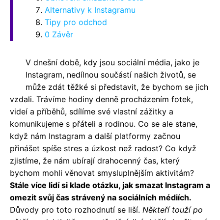
Alternativy k Instagramu
Tipy pro odchod
0 Závěr
V dnešní době, kdy jsou sociální média, jako je
Instagram, nedílnou součástí našich životů, se
může zdát těžké si představit, že bychom se jich
vzdali. Trávíme hodiny denně procházením fotek,
videí a příběhů, sdílíme své vlastní zážitky a
komunikujeme s přáteli a rodinou. Co se ale stane,
když nám Instagram a další platformy začnou
přinášet spíše stres a úzkost než radost? Co když
zjistíme, že nám ubírají drahocenný čas, který
bychom mohli věnovat smysluplnějším aktivitám?
Stále více lidí si klade otázku, jak smazat Instagram a
omezit svůj čas strávený na sociálních médiích.
Důvody pro toto rozhodnutí se liší.
Někteří touží po