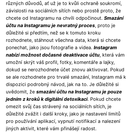
různých důvodů, ať už je to kvůli ochraně soukromí,
závislosti na sociálních sítích nebo prostě proto, že
chcete od Instagramu na chvíli odpočinout.
Smazání
účtu na Instagramu je nevratný proces
, proto je
důležité si předtím, než se k tomuto kroku
rozhodnete, stáhnout všechna data, která si chcete
ponechat, jako jsou fotografie a videa.
Instagram
nabízí možnost dočasné deaktivace účtu
, která vám
umožní skrýt váš profil, fotky, komentáře a lajky,
dokud se nerozhodnete účet znovu aktivovat. Pokud
se ale rozhodnete pro trvalé smazání, Instagram má k
dispozici podrobný návod, jak na to. Je důležité si
uvědomit, že
smazání účtu na Instagramu je pouze
jedním z kroků k digitální detoxikaci
. Pokud chcete
omezit svůj čas strávený na sociálních sítích, je
důležité zvážit i další kroky, jako je nastavení limitů
pro používání aplikací, vypnutí notifikací a nalezení
jiných aktivit, které vám přinášejí radost.