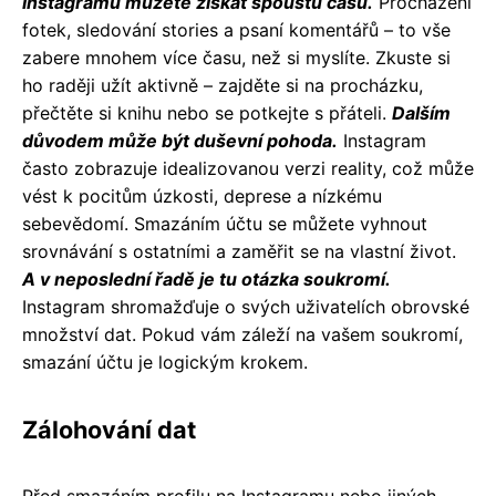
Instagramu můžete získat spoustu času.
Procházení
fotek, sledování stories a psaní komentářů – to vše
zabere mnohem více času, než si myslíte. Zkuste si
ho raději užít aktivně – zajděte si na procházku,
přečtěte si knihu nebo se potkejte s přáteli.
Dalším
důvodem může být duševní pohoda.
Instagram
často zobrazuje idealizovanou verzi reality, což může
vést k pocitům úzkosti, deprese a nízkému
sebevědomí. Smazáním účtu se můžete vyhnout
srovnávání s ostatními a zaměřit se na vlastní život.
A v neposlední řadě je tu otázka soukromí.
Instagram shromažďuje o svých uživatelích obrovské
množství dat. Pokud vám záleží na vašem soukromí,
smazání účtu je logickým krokem.
Zálohování dat
Před smazáním profilu na Instagramu nebo jiných