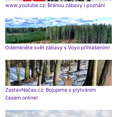
www.youtube.cz: Bránou zábavy i poznání
Odemkněte svět zábavy s Voyo přihlášením!
ZastavNečas.cz: Bojujeme s plýtváním
časem online!