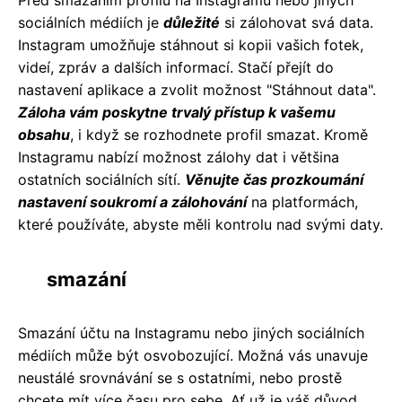
sociálních médiích je
důležité
si zálohovat svá data.
Instagram umožňuje stáhnout si kopii vašich fotek,
videí, zpráv a dalších informací. Stačí přejít do
nastavení aplikace a zvolit možnost "Stáhnout data".
Záloha vám poskytne trvalý přístup k vašemu
obsahu
, i když se rozhodnete profil smazat. Kromě
Instagramu nabízí možnost zálohy dat i většina
ostatních sociálních sítí.
Věnujte čas prozkoumání
nastavení soukromí a zálohování
na platformách,
které používáte, abyste měli kontrolu nad svými daty.
smazání
Smazání účtu na Instagramu nebo jiných sociálních
médiích může být osvobozující. Možná vás unavuje
neustálé srovnávání se s ostatními, nebo prostě
chcete mít více času pro sebe. Ať už je váš důvod