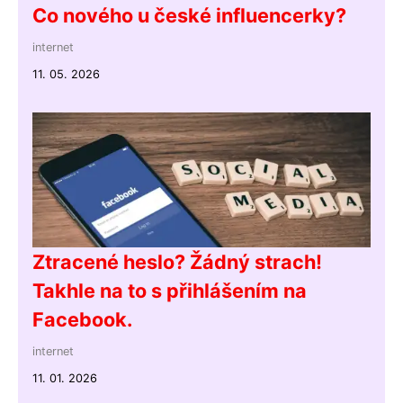
Co nového u české influencerky?
internet
11. 05. 2026
Ztracené heslo? Žádný strach!
Takhle na to s přihlášením na
Facebook.
internet
11. 01. 2026