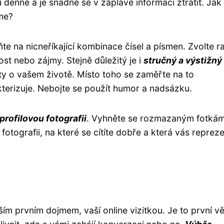
lů denně a je snadné se v záplavě informací ztratit. Jak
jme?
te na nicneříkající kombinace čísel a písmen. Zvolte ra
ost nebo zájmy. Stejně důležitý je i
stručný a výstižný
y o vašem životě. Místo toho se zaměřte na to
akterizuje. Nebojte se použít humor a nadsázku.
 profilovou fotografii
. Vyhněte se rozmazaným fotkám
fotografii, na které se cítíte dobře a která vás reprez
aším prvním dojmem, vaší online vizitkou. Je to první vě