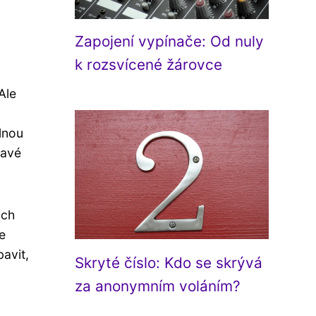
Zapojení vypínače: Od nuly
k rozsvícené žárovce
Ale
olnou
kavé
ých
e
avit,
Skryté číslo: Kdo se skrývá
za anonymním voláním?