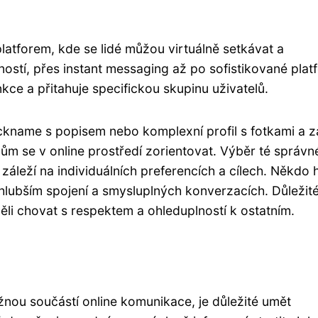
latforem, kde se lidé můžou virtuálně setkávat a
ostí, přes instant messaging až po sofistikované plat
nkce a přitahuje specifickou skupinu uživatelů.
ickname s popisem nebo komplexní profil s fotkami a z
elům se v online prostředí zorientovat. Výběr té správn
záleží na individuálních preferencích a cílech. Někdo 
lubším spojení a smysluplných konverzacích. Důležité 
ěli chovat s respektem a ohleduplností k ostatním.
ěžnou součástí online komunikace, je důležité umět