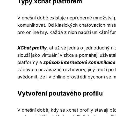
Typy xchat platforem
V dnešní době existuje nepřeberné množství p
komunikovat. Od klasických chatovacích místn
pro online hry. Každá z nich nabízí unikátní fu
XChat profily
, ať už se jedná o jednoduchý n
slouží jako virtuální vizitka a pomáhají uživat
platformy a
způsob internetové komunikace
zábavu a nezávazné rozhovory, jiný touží po h
uvědomit, že i v online prostředí bychom se m
Vytvoření poutavého profilu
V dnešní době, kdy se xchat profily stávají b