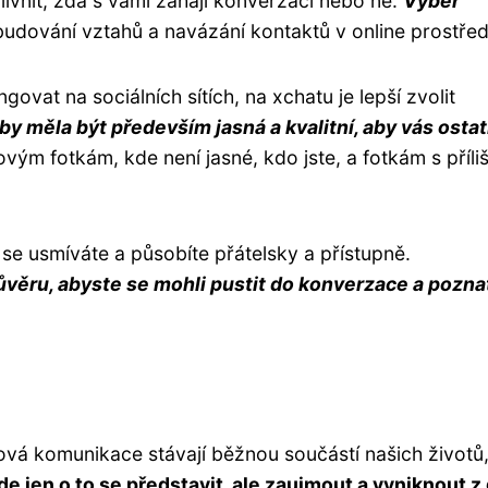
livnit, zda s vámi zahájí konverzaci nebo ne.
Výběr
budování vztahů a navázání kontaktů v online prostřed
govat na sociálních sítích, na xchatu je lepší zvolit
by měla být především jasná a kvalitní, aby vás ostat
ým fotkám, kde není jasné, kdo jste, a fotkám s příli
se usmíváte a působíte přátelsky a přístupně.
ůvěru, abyste se mohli pustit do konverzace a pozna
tová komunikace stávají běžnou součástí našich životů,
de jen o to se představit, ale zaujmout a vyniknout z