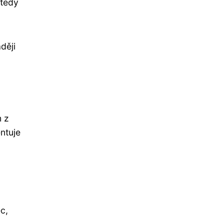
 tedy
ději
 z
entuje
c,