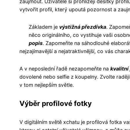
zaujmout. Uživatelé si prohlížejí desítky profi
vytvořit profil, který upoutá pozornost a zau
Základem je
výstižná přezdívka
. Zapomeň
něco originálního, co vystihuje vaši osobn
popis
. Zapomeňte na sáhodlouhé elaborát
nejzajímavější a nejatraktivnější, co vás char
A v neposlední řadě nezapomeňte na
kvalitní
dovolené nebo selfie z koupelny. Zvolte raději 
v tom nejlepším světle.
Výběr profilové fotky
V digitálním světě xchatu je profilová fotka v