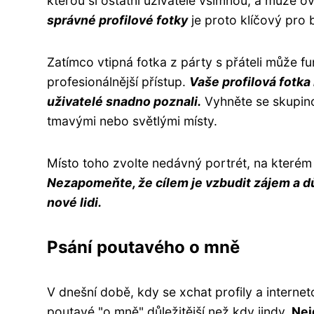
kterou si ostatní uživatelé všimnou, a může ov
správné profilové fotky
je proto klíčový pro 
Zatímco vtipná fotka z párty s přáteli může fun
profesionálnější přístup.
Vaše profilová fotka 
uživatelé snadno poznali.
Vyhněte se skupinov
tmavými nebo světlými místy.
Místo toho zvolte nedávný portrét, na kterém 
Nezapomeňte, že cílem je vzbudit zájem a d
nové lidi.
Psání poutavého o mně
V dnešní době, kdy se xchat profily a interne
poutavé "o mně" důležitější než kdy jindy.
Nej