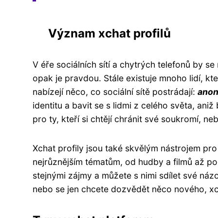
Význam xchat profilů
V éře sociálních sítí a chytrých telefonů by se
opak je pravdou. Stále existuje mnoho lidí, kt
nabízejí něco, co sociální sítě postrádají:
anon
identitu a bavit se s lidmi z celého světa, ani
pro ty, kteří si chtějí chránit své soukromí, nebo
Xchat profily jsou také skvělým nástrojem pr
nejrůznějším tématům, od hudby a filmů až po p
stejnými zájmy a můžete s nimi sdílet své názo
nebo se jen chcete dozvědět něco nového, xch