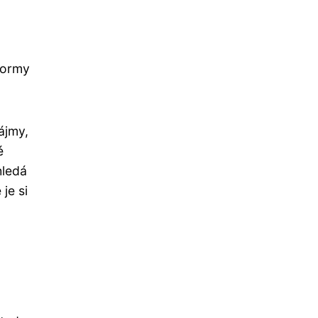
formy
ájmy,
é
hledá
je si