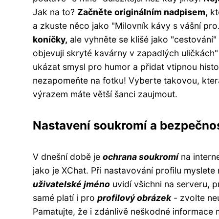
Jak na to?
Začněte originálním nadpisem,
kt
a zkuste něco jako "Milovník kávy s vášní pro.
koníčky,
ale vyhněte se klišé jako "cestování"
objevuji skryté kavárny v zapadlých uličkách"
ukázat smysl pro humor a přidat vtipnou hist
nezapomeňte na fotku! Vyberte takovou, kter
výrazem máte větší šanci zaujmout.
Nastavení soukromí a bezpečnos
V dnešní době je
ochrana soukromí
na interne
jako je XChat. Při nastavování profilu myslete
uživatelské jméno
uvidí všichni na serveru, p
samé platí i pro
profilový obrázek
- zvolte ne
Pamatujte, že i zdánlivě neškodné informace m