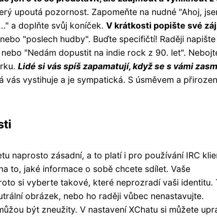
erý upoutá pozornost. Zapomeňte na nudné "Ahoj, jsem
.." a doplňte svůj koníček.
V krátkosti popište své zá
 nebo "poslech hudby". Buďte specifičtí! Raději napište
 nebo "Nedám dopustit na indie rock z 90. let". Nebojt
orku.
Lidé si vás spíš zapamatují, když se s vámi zasm
á vás vystihuje a je sympatická. S úsměvem a přiroze
ti
tu naprosto zásadní, a to platí i pro používání IRC klie
 na to, jaké informace o sobě chcete sdílet. Vaše
roto si vyberte takové, které neprozradí vaši identitu.
utrální obrázek, nebo ho raději vůbec nenastavujte.
ůžou být zneužity. V nastavení XChatu si můžete upra