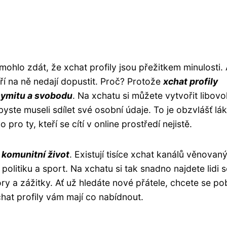
 mohlo zdát, že xchat profily jsou přežitkem minulosti. 
eří na ně nedají dopustit. Proč? Protože
xchat profily
ymitu a svobodu
. Na xchatu si můžete vytvořit libov
ž byste museli sdílet své osobní údaje. To je obzvlášť lá
 pro ty, kteří se cítí v online prostředí nejistě.
o
komunitní život
. Existují tisíce xchat kanálů věnovan
olitiku a sport. Na xchatu si tak snadno najdete lidi s
ry a zážitky. Ať už hledáte nové přátele, chcete se pob
at profily vám mají co nabídnout.