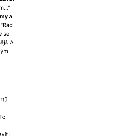
..."
jmy a
 "Rád
e se
ějí.
A
ným
ntů
 To
vit i