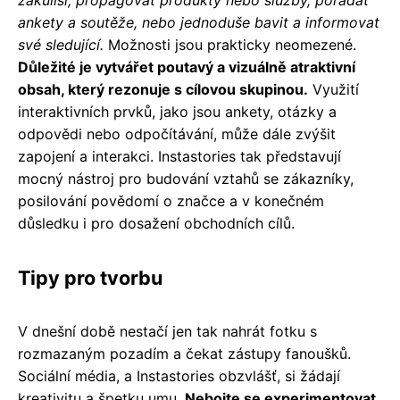
zákulisí, propagovat produkty nebo služby, pořádat
ankety a soutěže, nebo jednoduše bavit a informovat
své sledující.
Možnosti jsou prakticky neomezené.
Důležité je vytvářet poutavý a vizuálně atraktivní
obsah, který rezonuje s cílovou skupinou.
Využití
interaktivních prvků, jako jsou ankety, otázky a
odpovědi nebo odpočítávání, může dále zvýšit
zapojení a interakci. Instastories tak představují
mocný nástroj pro budování vztahů se zákazníky,
posilování povědomí o značce a v konečném
důsledku i pro dosažení obchodních cílů.
Tipy pro tvorbu
V dnešní době nestačí jen tak nahrát fotku s
rozmazaným pozadím a čekat zástupy fanoušků.
Sociální média, a Instastories obzvlášť, si žádají
kreativitu a špetku umu.
Nebojte se experimentovat