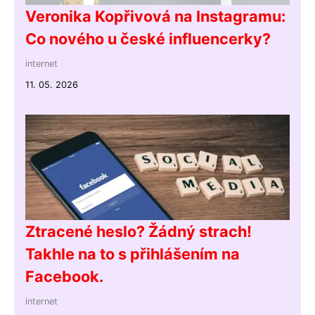
Veronika Kopřivová na Instagramu:
Co nového u české influencerky?
internet
11. 05. 2026
Ztracené heslo? Žádný strach!
Takhle na to s přihlášením na
Facebook.
internet