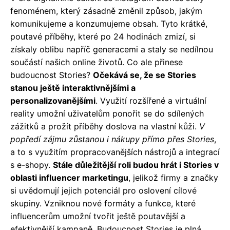
fenoménem, který zásadně změnil způsob, jakým
komunikujeme a konzumujeme obsah. Tyto krátké,
poutavé příběhy, které po 24 hodinách zmizí, si
získaly oblibu napříč generacemi a staly se nedílnou
součástí našich online životů. Co ale přinese
budoucnost Stories?
Očekává se, že se Stories
stanou ještě interaktivnějšími a
personalizovanějšími
. Využití rozšířené a virtuální
reality umožní uživatelům ponořit se do sdílených
zážitků a prožít příběhy doslova na vlastní kůži.
V
popředí zájmu zůstanou i nákupy přímo přes Stories
,
a to s využitím propracovanějších nástrojů a integrací
s e-shopy.
Stále důležitější roli budou hrát i Stories v
oblasti influencer marketingu
, jelikož firmy a značky
si uvědomují jejich potenciál pro oslovení cílové
skupiny. Vzniknou nové formáty a funkce, které
influencerům umožní tvořit ještě poutavější a
efektivnější kampaně. Budoucnost Stories je plná