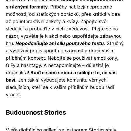
s různými formáty.
Příběhy nabízejí nepřeberné
možnosti, od statických obrázků, přes krátká videa
až po interaktivní ankety a kvízy. Zapojte své
sledující a probuďte v nich zvědavost. Ptejte se na
názor, vyzvěte je k akci nebo uspořádejte zábavnou
hru.
Nepodceňujte ani sílu poutavého textu.
Stručný
a výstižný popis upoutá pozornost a dodá vašim
příběhům kontext. Nebojte se používat emotikony,
GIFy a hashtagy. A nezapomínejte – důležitá je
originalita!
Buďte sami sebou a sdílejte to, co vás
baví.
Jen tak si vybudujete komunitu věrných
sledujících, kteří se k vašim příběhům budou rádi
vracet.
Budoucnost Stories
V éře digitálního sdílení se Instagram Stories staly