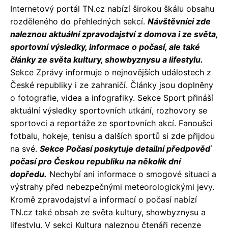
Internetový portál TN.cz nabízí širokou škálu obsahu
rozděleného do přehledných sekcí.
Návštěvníci zde
naleznou aktuální zpravodajství z domova i ze světa,
sportovní výsledky, informace o počasí, ale také
články ze světa kultury, showbyznysu a lifestylu.
Sekce Zprávy informuje o nejnovějších událostech z
České republiky i ze zahraničí. Články jsou doplněny
o fotografie, videa a infografiky. Sekce Sport přináší
aktuální výsledky sportovních utkání, rozhovory se
sportovci a reportáže ze sportovních akcí. Fanoušci
fotbalu, hokeje, tenisu a dalších sportů si zde přijdou
na své.
Sekce Počasí poskytuje detailní předpověď
počasí pro Českou republiku na několik dní
dopředu.
Nechybí ani informace o smogové situaci a
výstrahy před nebezpečnými meteorologickými jevy.
Kromě zpravodajství a informací o počasí nabízí
TN.cz také obsah ze světa kultury, showbyznysu a
lifestylu. V sekci Kultura naleznou čtenáři recenze