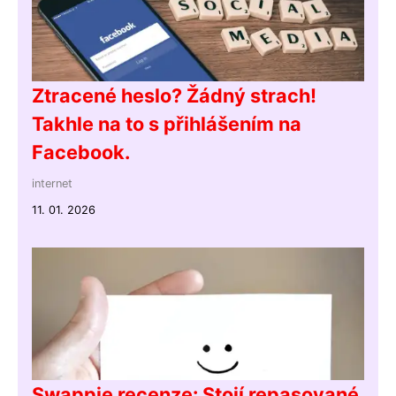
Ztracené heslo? Žádný strach!
Takhle na to s přihlášením na
Facebook.
internet
11. 01. 2026
Swappie recenze: Stojí repasované