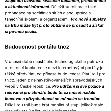
zaujmout uživatele kvalitním obsahem, přehledností
a aktuálností informací.
Důležitou roli hraje také
propagace na sociálních sítích a spolupráce s
tanečními školami a organizacemi.
Pro nové subjekty
na trhu může být proto obtížné se prosadit a získat
si pevnou pozici.
Budoucnost portálu tncz
V dnešní době neustálého technologického pokroku
a rostoucí konkurence mezi internetovými portály je
těžké předvídat, co přinese budoucnost. Platí to i pro
tn.cz, jeden z nejnavštěvovanějších zpravodajských
webů v České republice.
Pro udržení si své pozice a
relevanci pro čtenáře bude tn.cz muset nadále
inovovat a přizpůsobovat se měnícím se trendům
.
Důležitou roli bude hrát mobilní přístup, jelikož stále