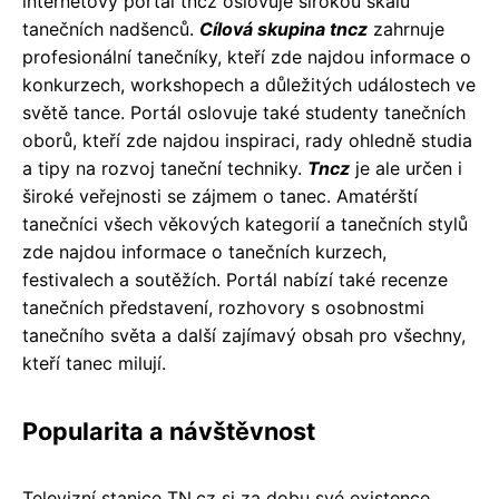
internetový portál tncz oslovuje širokou škálu
tanečních nadšenců.
Cílová skupina tncz
zahrnuje
profesionální tanečníky, kteří zde najdou informace o
konkurzech, workshopech a důležitých událostech ve
světě tance. Portál oslovuje také studenty tanečních
oborů, kteří zde najdou inspiraci, rady ohledně studia
a tipy na rozvoj taneční techniky.
Tncz
je ale určen i
široké veřejnosti se zájmem o tanec. Amatérští
tanečníci všech věkových kategorií a tanečních stylů
zde najdou informace o tanečních kurzech,
festivalech a soutěžích. Portál nabízí také recenze
tanečních představení, rozhovory s osobnostmi
tanečního světa a další zajímavý obsah pro všechny,
kteří tanec milují.
Popularita a návštěvnost
Televizní stanice TN.cz si za dobu své existence