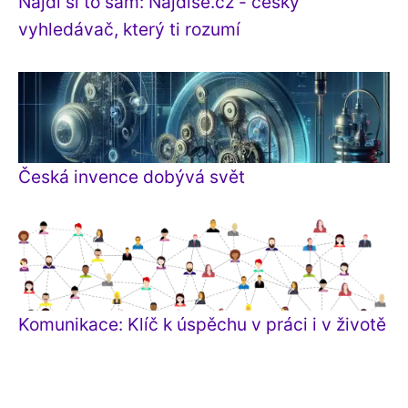
Najdi si to sám: Najdise.cz - český
vyhledávač, který ti rozumí
Česká invence dobývá svět
Komunikace: Klíč k úspěchu v práci i v životě