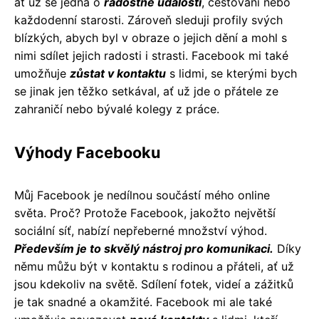
ať už se jedná o
radostné události
, cestování nebo
každodenní starosti. Zároveň sleduji profily svých
blízkých, abych byl v obraze o jejich dění a mohl s
nimi sdílet jejich radosti i strasti. Facebook mi také
umožňuje
zůstat v kontaktu
s lidmi, se kterými bych
se jinak jen těžko setkával, ať už jde o přátele ze
zahraničí nebo bývalé kolegy z práce.
Výhody Facebooku
Můj Facebook je nedílnou součástí mého online
světa. Proč? Protože Facebook, jakožto největší
sociální síť, nabízí nepřeberné množství výhod.
Především je to skvělý nástroj pro komunikaci.
Díky
němu můžu být v kontaktu s rodinou a přáteli, ať už
jsou kdekoliv na světě. Sdílení fotek, videí a zážitků
je tak snadné a okamžité. Facebook mi ale také