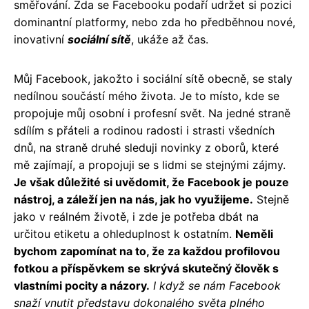
směřování. Zda se Facebooku podaří udržet si pozici
dominantní platformy, nebo zda ho předběhnou nové,
inovativní
sociální sítě
, ukáže až čas.
Můj Facebook, jakožto i sociální sítě obecně, se staly
nedílnou součástí mého života. Je to místo, kde se
propojuje můj osobní i profesní svět. Na jedné straně
sdílím s přáteli a rodinou radosti i strasti všedních
dnů, na straně druhé sleduji novinky z oborů, které
mě zajímají, a propojuji se s lidmi se stejnými zájmy.
Je však důležité si uvědomit, že Facebook je pouze
nástroj, a záleží jen na nás, jak ho využijeme.
Stejně
jako v reálném životě, i zde je potřeba dbát na
určitou etiketu a ohleduplnost k ostatním.
Neměli
bychom zapomínat na to, že za každou profilovou
fotkou a příspěvkem se skrývá skutečný člověk s
vlastními pocity a názory.
I když se nám Facebook
snaží vnutit představu dokonalého světa plného