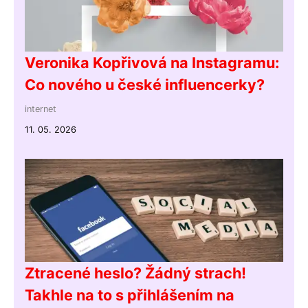
Veronika Kopřivová na Instagramu:
Co nového u české influencerky?
internet
11. 05. 2026
Ztracené heslo? Žádný strach!
Takhle na to s přihlášením na