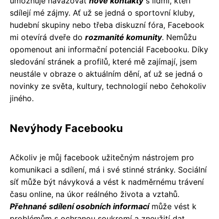
umožňuje navazovat
nové kontakty
s lidmi, kteří
sdílejí mé zájmy. Ať už se jedná o sportovní kluby,
hudební skupiny nebo třeba diskuzní fóra, Facebook
mi otevírá dveře do
rozmanité komunity
. Nemůžu
opomenout ani informační potenciál Facebooku. Díky
sledování stránek a profilů, které mě zajímají, jsem
neustále v obraze o aktuálním dění, ať už se jedná o
novinky ze světa, kultury, technologií nebo čehokoliv
jiného.
Nevýhody Facebooku
Ačkoliv je můj facebook užitečným nástrojem pro
komunikaci a sdílení, má i své stinné stránky. Sociální
síť může být návyková a vést k nadměrnému trávení
času online, na úkor reálného života a vztahů.
Přehnané sdílení osobních informací
může vést k
problémům s ochranou soukromí a zneužití dat.