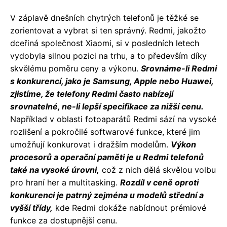
V záplavě dnešních chytrých telefonů je těžké se
zorientovat a vybrat si ten správný. Redmi, jakožto
dceřiná společnost Xiaomi, si v posledních letech
vydobyla silnou pozici na trhu, a to především díky
skvělému poměru ceny a výkonu.
Srovnáme-li Redmi
s konkurencí, jako je Samsung, Apple nebo Huawei,
zjistíme, že telefony Redmi často nabízejí
srovnatelné, ne-li lepší specifikace za nižší cenu.
Například v oblasti fotoaparátů Redmi sází na vysoké
rozlišení a pokročilé softwarové funkce, které jim
umožňují konkurovat i dražším modelům.
Výkon
procesorů a operační paměti je u Redmi telefonů
také na vysoké úrovni,
což z nich dělá skvělou volbu
pro hraní her a multitasking.
Rozdíl v ceně oproti
konkurenci je patrný zejména u modelů střední a
vyšší třídy,
kde Redmi dokáže nabídnout prémiové
funkce za dostupnější cenu.