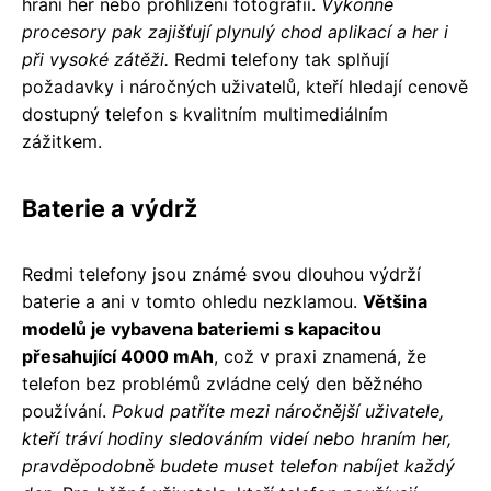
hraní her nebo prohlížení fotografií.
Výkonné
procesory pak zajišťují plynulý chod aplikací a her i
při vysoké zátěži.
Redmi telefony tak splňují
požadavky i náročných uživatelů, kteří hledají cenově
dostupný telefon s kvalitním multimediálním
zážitkem.
Baterie a výdrž
Redmi telefony jsou známé svou dlouhou výdrží
baterie a ani v tomto ohledu nezklamou.
Většina
modelů je vybavena bateriemi s kapacitou
přesahující 4000 mAh
, což v praxi znamená, že
telefon bez problémů zvládne celý den běžného
používání.
Pokud patříte mezi náročnější uživatele,
kteří tráví hodiny sledováním videí nebo hraním her,
pravděpodobně budete muset telefon nabíjet každý