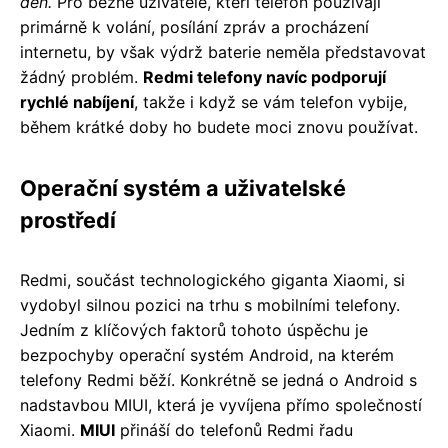
den.
Pro běžné uživatele, kteří telefon používají
primárně k volání, posílání zpráv a procházení
internetu, by však výdrž baterie neměla představovat
žádný problém.
Redmi telefony navíc podporují
rychlé nabíjení
, takže i když se vám telefon vybije,
během krátké doby ho budete moci znovu používat.
Operační systém a uživatelské
prostředí
Redmi, součást technologického giganta Xiaomi, si
vydobyl silnou pozici na trhu s mobilními telefony.
Jedním z klíčových faktorů tohoto úspěchu je
bezpochyby operační systém Android, na kterém
telefony Redmi běží. Konkrétně se jedná o Android s
nadstavbou MIUI, která je vyvíjena přímo společností
Xiaomi.
MIUI
přináší do telefonů Redmi řadu