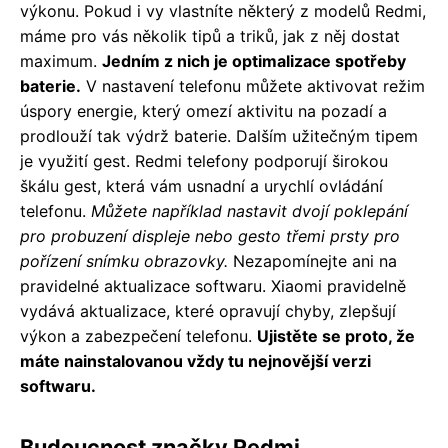
výkonu. Pokud i vy vlastníte některý z modelů Redmi,
máme pro vás několik tipů a triků, jak z něj dostat
maximum.
Jedním z nich je optimalizace spotřeby
baterie.
V nastavení telefonu můžete aktivovat režim
úspory energie, který omezí aktivitu na pozadí a
prodlouží tak výdrž baterie. Dalším užitečným tipem
je využití gest. Redmi telefony podporují širokou
škálu gest, která vám usnadní a urychlí ovládání
telefonu.
Můžete například nastavit dvojí poklepání
pro probuzení displeje nebo gesto třemi prsty pro
pořízení snímku obrazovky.
Nezapomínejte ani na
pravidelné aktualizace softwaru. Xiaomi pravidelně
vydává aktualizace, které opravují chyby, zlepšují
výkon a zabezpečení telefonu.
Ujistěte se proto, že
máte nainstalovanou vždy tu nejnovější verzi
softwaru.
Budoucnost značky Redmi