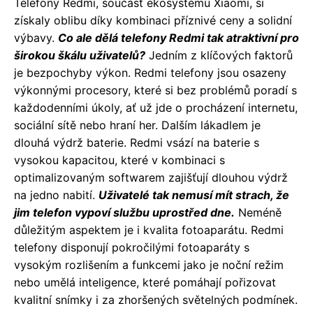
Telefony Redmi, součást ekosystému Xiaomi, si
získaly oblibu díky kombinaci příznivé ceny a solidní
výbavy.
Co ale dělá telefony Redmi tak atraktivní pro
širokou škálu uživatelů?
Jedním z klíčových faktorů
je bezpochyby výkon. Redmi telefony jsou osazeny
výkonnými procesory, které si bez problémů poradí s
každodenními úkoly, ať už jde o procházení internetu,
sociální sítě nebo hraní her. Dalším lákadlem je
dlouhá výdrž baterie. Redmi vsází na baterie s
vysokou kapacitou, které v kombinaci s
optimalizovaným softwarem zajišťují dlouhou výdrž
na jedno nabití.
Uživatelé tak nemusí mít strach, že
jim telefon vypoví službu uprostřed dne.
Neméně
důležitým aspektem je i kvalita fotoaparátu. Redmi
telefony disponují pokročilými fotoaparáty s
vysokým rozlišením a funkcemi jako je noční režim
nebo umělá inteligence, které pomáhají pořizovat
kvalitní snímky i za zhoršených světelných podmínek.