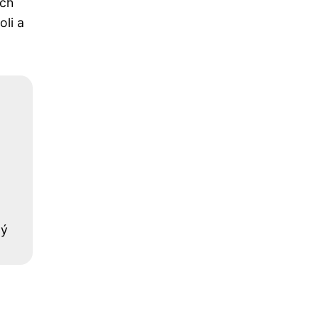
ích
li a
ný