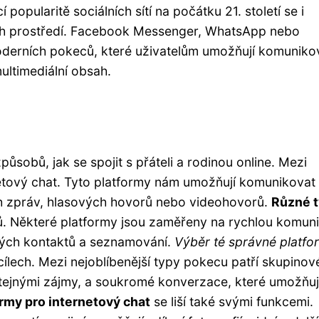
popularitě sociálních sítí na počátku 21. století se i
jich prostředí. Facebook Messenger, WhatsApp nebo
derních pokeců, které uživatelům umožňují komuniko
multimediální obsah.
ůsobů, jak se spojit s přáteli a rodinou online. Mezi
netový chat. Tyto platformy nám umožňují komunikovat
ch zpráv, hlasových hovorů nebo videohovorů.
Různé 
lů. Některé platformy jsou zaměřeny na rychlou komuni
ových kontaktů a seznamování.
Výběr té správné platfo
 cílech. Mezi nejoblíbenější typy pokecu patří skupinov
 stejnými zájmy, a soukromé konverzace, které umožňuj
rmy pro internetový chat
se liší také svými funkcemi.