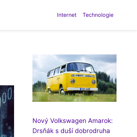
Internet
Technologie
Nový Volkswagen Amarok:
Drsňák s duší dobrodruha