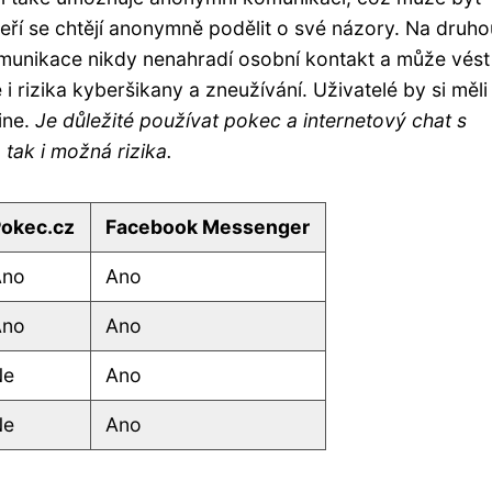
kteří se chtějí anonymně podělit o své názory. Na druho
komunikace nikdy nenahradí osobní kontakt a může vést
i rizika kyberšikany a zneužívání. Uživatelé by si měli
ine.
Je důležité používat pokec a internetový chat s
tak i možná rizika.
okec.cz
Facebook Messenger
Ano
Ano
Ano
Ano
Ne
Ano
Ne
Ano