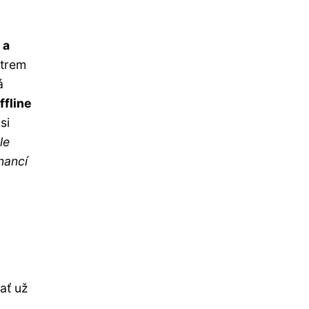
 a
ntrem
á
ffline
si
le
nancí
ať už