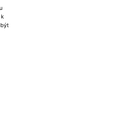
u
 k
 být