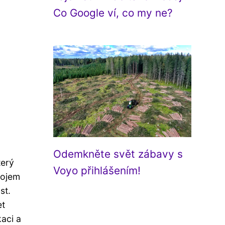
Co Google ví, co my ne?
Odemkněte svět zábavy s
terý
Voyo přihlášením!
vojem
st.
et
aci a