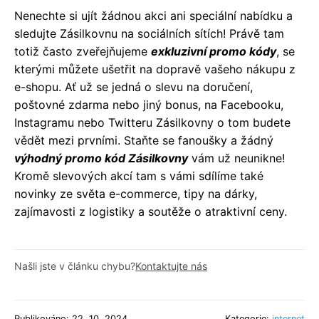
Nenechte si ujít žádnou akci ani speciální nabídku a
sledujte Zásilkovnu na sociálních sítích! Právě tam
totiž často zveřejňujeme
exkluzivní promo kódy
, se
kterými můžete ušetřit na dopravě vašeho nákupu z
e-shopu. Ať už se jedná o slevu na doručení,
poštovné zdarma nebo jiný bonus, na Facebooku,
Instagramu nebo Twitteru Zásilkovny o tom budete
vědět mezi prvními. Staňte se fanoušky a žádný
výhodný promo kód Zásilkovny
vám už neunikne!
Kromě slevových akcí tam s vámi sdílíme také
novinky ze světa e-commerce, tipy na dárky,
zajímavosti z logistiky a soutěže o atraktivní ceny.
Našli jste v článku chybu?
Kontaktujte nás
Publikováno: 22. 10. 2024
Kategorie:
internet