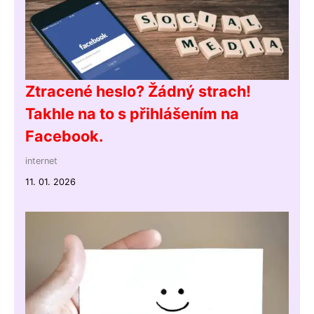
Ztracené heslo? Žádný strach!
Takhle na to s přihlášením na
Facebook.
internet
11. 01. 2026