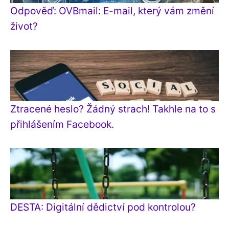
Odpověď: OVBmail: E-mail, který vám změní
život?
Ztracené heslo? Žádný strach! Takhle na to s
přihlášením Facebook.
DESTA: Digitální dědictví pod kontrolou?