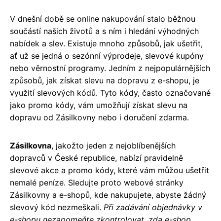
V dnešní době se online nakupování stalo běžnou
součástí našich životů a s ním i hledání výhodných
nabídek a slev. Existuje mnoho způsobů, jak ušetřit,
ať už se jedná o sezónní výprodeje, slevové kupóny
nebo věrnostní programy. Jedním z nejpopulárnějších
způsobů, jak získat slevu na dopravu z e-shopu, je
využití slevových kódů. Tyto kódy, často označované
jako promo kódy, vám umožňují získat slevu na
dopravu od Zásilkovny nebo i doručení zdarma.
Zásilkovna
, jakožto jeden z nejoblíbenějších
dopravců v České republice, nabízí pravidelně
slevové akce a promo kódy, které vám můžou ušetřit
nemalé peníze. Sledujte proto webové stránky
Zásilkovny a e-shopů, kde nakupujete, abyste žádný
slevový kód nezmeškali.
Při zadávání objednávky v
e-shopu nezapomeňte zkontrolovat, zda e-shop