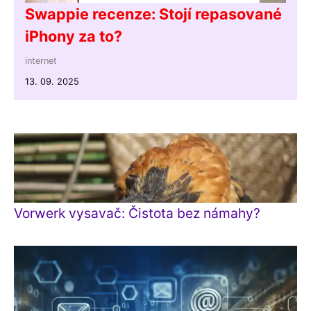
Swappie recenze: Stojí repasované
iPhony za to?
internet
13. 09. 2025
Vorwerk vysavač: Čistota bez námahy?