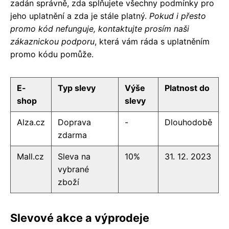
zadán správně, zda splňujete všechny podmínky pro
jeho uplatnění a zda je stále platný.
Pokud i přesto
promo kód nefunguje, kontaktujte prosím naši
zákaznickou podporu
, která vám ráda s uplatněním
promo kódu pomůže.
E-
Typ slevy
Výše
Platnost do
shop
slevy
Alza.cz
Doprava
-
Dlouhodobě
zdarma
Mall.cz
Sleva na
10%
31. 12. 2023
vybrané
zboží
Slevové akce a výprodeje