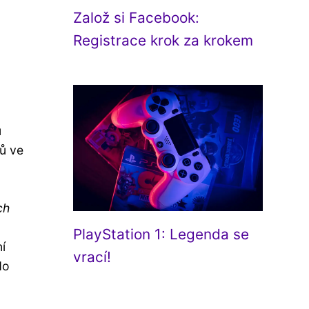
Založ si Facebook:
Registrace krok za krokem
ů
ků ve
ch
PlayStation 1: Legenda se
í
vrací!
do