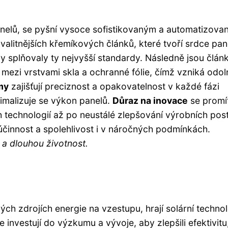
anelů, se pyšní vysoce sofistikovaným a automatizov
litnějších křemíkových článků, které tvoří srdce pan
by splňovaly ty nejvyšší standardy. Následně jsou člán
mezi vrstvami skla a ochranné fólie, čímž vzniká odol
my
zajišťují preciznost a opakovatelnost v každé fázi
timalizuje se výkon panelů.
Důraz na inovace
se promí
 technologií až po neustálé zlepšování výrobních pos
účinnost a spolehlivost i v náročných podmínkách.
u a dlouhou životnost.
ch zdrojích energie na vzestupu, hrají solární techno
e investují do výzkumu a vývoje, aby zlepšili efektivitu