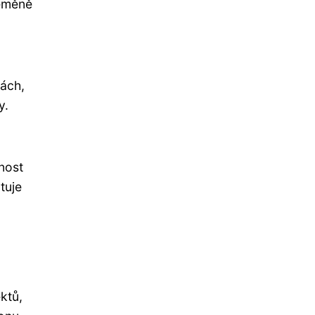
řeměně
ách,
y.
nost
tuje
ktů,