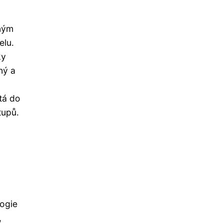
aným
elu.
ky
ný a
tá do
tupů.
logie
,