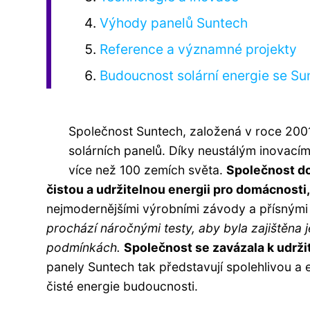
Výhody panelů Suntech
Reference a významné projekty
Budoucnost solární energie se Su
Společnost Suntech, založená v roce 2001
solárních panelů. Díky neustálým inovacím
více než 100 zemích světa.
Společnost do
čistou a udržitelnou energii pro domácnosti,
nejmodernějšími výrobními závody a přísnými 
prochází náročnými testy, aby byla zajištěna
podmínkách.
Společnost se zavázala k udrži
panely Suntech tak představují spolehlivou a
čisté energie budoucnosti.