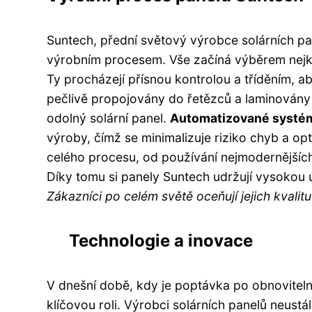
Suntech, přední světový výrobce solárních p
výrobním procesem. Vše začíná výběrem nejkva
Ty procházejí přísnou kontrolou a tříděním, a
pečlivě propojovány do řetězců a laminovány 
odolný solární panel.
Automatizované systé
výroby, čímž se minimalizuje riziko chyb a op
celého procesu, od používání nejmodernějších
Díky tomu si panely Suntech udržují vysokou 
Zákazníci po celém světě oceňují jejich kvalit
Technologie a inovace
V dnešní době, kdy je poptávka po obnovitelný
klíčovou roli. Výrobci solárních panelů neustál