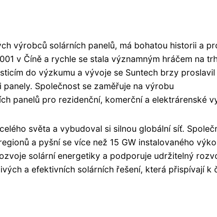
ch výrobců solárních panelů, má bohatou historii a pr
01 v Číně a rychle se stala významným hráčem na tr
vesticím do výzkumu a vývoje se Suntech brzy proslavil
i panely. Společnost se zaměřuje na výrobu
ch panelů pro rezidenční, komerční a elektrárenské vy
lého světa a vybudoval si silnou globální síť. Společ
regionů a pyšní se více než 15 GW instalovaného výk
ozvoje solární energetiky a podporuje udržitelný rozvo
ch a efektivních solárních řešení, která přispívají k č