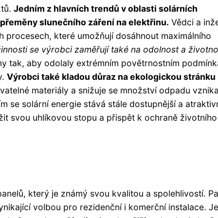
ktů.
Jedním z hlavních trendů v oblasti solárních
í přeměny slunečního záření na elektřinu.
Vědci a inž
ích procesech, které umožňují dosáhnout maximálního
nnosti se výrobci zaměřují také na odolnost a životno
ny tak, aby odolaly extrémním povětrnostním podmín
y.
Výrobci také kladou důraz na ekologickou stránku
vatelné materiály a snižuje se množství odpadu vznika
se solární energie stává stále dostupnější a atraktivn
ížit svou uhlíkovou stopu a přispět k ochraně životního
anelů, který je známý svou kvalitou a spolehlivostí. P
ynikající volbou pro rezidenční i komerční instalace. 