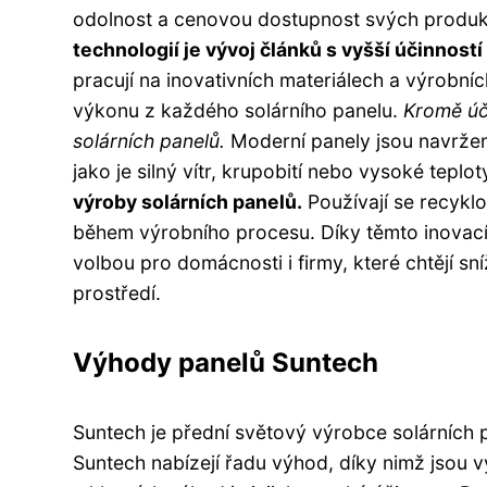
odolnost a cenovou dostupnost svých produ
technologií je vývoj článků s vyšší účinnost
pracují na inovativních materiálech a výrobn
výkonu z každého solárního panelu.
Kromě úči
solárních panelů.
Moderní panely jsou navrže
jako je silný vítr, krupobití nebo vysoké teplot
výroby solárních panelů.
Používají se recyklo
během výrobního procesu. Díky těmto inovacím 
volbou pro domácnosti i firmy, které chtějí sn
prostředí.
Výhody panelů Suntech
Suntech je přední světový výrobce solárních p
Suntech nabízejí řadu výhod, díky nimž jsou v