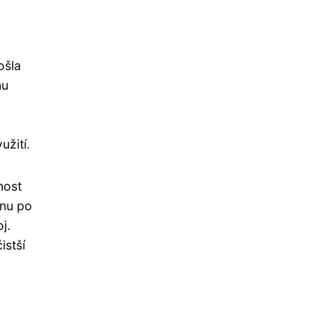
ošla
hu
užití.
nost
onu po
j.
istší