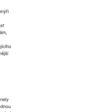
enýři
st
kám,
jícího
ější
anely
Jednou