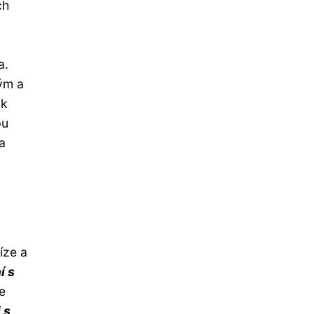
ch
a.
hým a
ak
pu
a
íze a
í s
e
 s