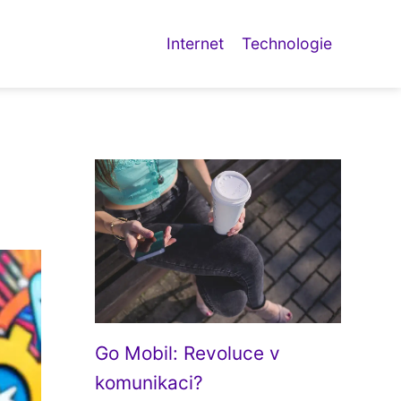
Internet
Technologie
Go Mobil: Revoluce v
komunikaci?