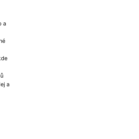
p a
né
kde
lů
ej a