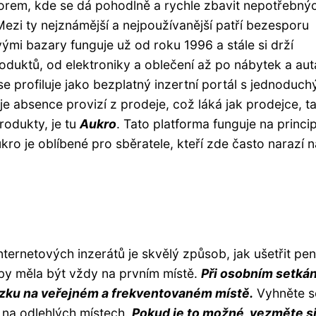
forem, kde se dá pohodlně a rychle zbavit nepotřebný
ezi ty nejznámější a nejpoužívanější patří bezesporu
ými bazary funguje už od roku 1996 a stále si drží
oduktů, od elektroniky a oblečení až po nábytek a aut
 se profiluje jako bezplatný inzertní portál s jednoduc
 absence provizí z prodeje, což láká jak prodejce, t
produkty, je tu
Aukro
. Tato platforma funguje na princi
kro je oblíbené pro sběratele, kteří zde často narazí n
ernetových inzerátů je skvělý způsob, jak ušetřit pen
by měla být vždy na prvním místě.
Při osobním setkán
ůzku na veřejném a frekventovaném místě.
Vyhněte s
na odlehlých místech.
Pokud je to možné, vezměte si