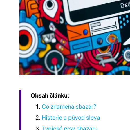
Obsah článku:
Co znamená sbazar?
Historie a původ slova
Typické rysy sbazaru