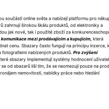
ou součástí online světa a nabízejí platformu pro náku
rů zahrnují širokou škálu produktů, od elektroniky a
jdou jak nové, tak i použité zboží za konkurenceschop
komunikace mezi prodávajícím a kupujícím,
která
nat cenu. Sbazary často fungují na principu inzerce, 
m a fotografiemi nabízených produktů.
Pro zvýšení
teré sbazary implementují systémy hodnocení uživate
y
se od sbazarů liší tím, že se neomezují pouze na prod
je pronájem nemovitostí, nabídky práce nebo hledání