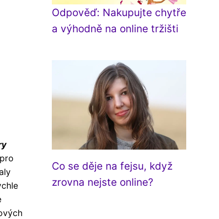
Odpověď: Nakupujte chytře
a výhodně na online tržišti
ry
 pro
Co se děje na fejsu, když
aly
zrovna nejste online?
ychle
e
tových