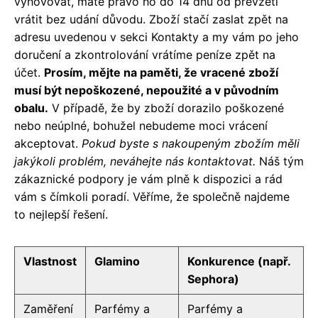
vyhovovat, máte právo ho do 14 dnů od převzetí
vrátit bez udání důvodu. Zboží stačí zaslat zpět na
adresu uvedenou v sekci Kontakty a my vám po jeho
doručení a zkontrolování vrátíme peníze zpět na
účet.
Prosím, mějte na paměti, že vracené zboží
musí být nepoškozené, nepoužité a v původním
obalu.
V případě, že by zboží dorazilo poškozené
nebo neúplné, bohužel nebudeme moci vrácení
akceptovat.
Pokud byste s nakoupeným zbožím měli
jakýkoli problém, neváhejte nás kontaktovat.
Náš tým
zákaznické podpory je vám plně k dispozici a rád
vám s čímkoli poradí. Věříme, že společně najdeme
to nejlepší řešení.
Vlastnost
Glamino
Konkurence (např.
Sephora)
Zaměření
Parfémy a
Parfémy a