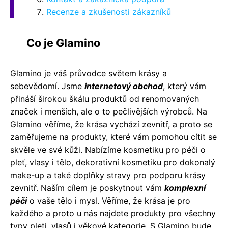
Recenze a zkušenosti zákazníků
Co je Glamino
Glamino je váš průvodce světem krásy a
sebevědomí. Jsme
internetový obchod
, který vám
přináší širokou škálu produktů od renomovaných
značek i menších, ale o to pečlivějších výrobců. Na
Glamino věříme, že krása vychází zevnitř, a proto se
zaměřujeme na produkty, které vám pomohou cítit se
skvěle ve své kůži. Nabízíme kosmetiku pro péči o
pleť, vlasy i tělo, dekorativní kosmetiku pro dokonalý
make-up a také doplňky stravy pro podporu krásy
zevnitř. Naším cílem je poskytnout vám
komplexní
péči
o vaše tělo i mysl. Věříme, že krása je pro
každého a proto u nás najdete produkty pro všechny
typy pleti, vlasů i věkové kategorie. S Glamino bude