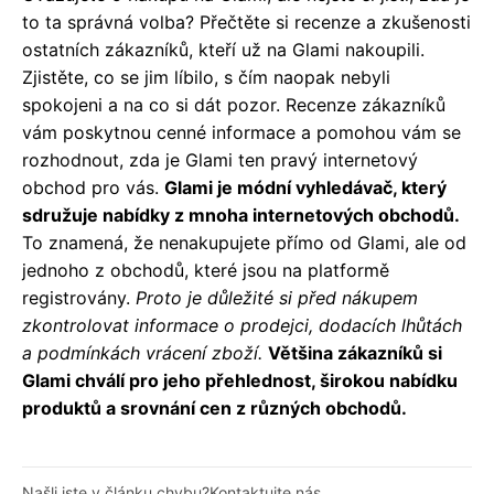
to ta správná volba? Přečtěte si recenze a zkušenosti
ostatních zákazníků, kteří už na Glami nakoupili.
Zjistěte, co se jim líbilo, s čím naopak nebyli
spokojeni a na co si dát pozor. Recenze zákazníků
vám poskytnou cenné informace a pomohou vám se
rozhodnout, zda je Glami ten pravý internetový
obchod pro vás.
Glami je módní vyhledávač, který
sdružuje nabídky z mnoha internetových obchodů.
To znamená, že nenakupujete přímo od Glami, ale od
jednoho z obchodů, které jsou na platformě
registrovány.
Proto je důležité si před nákupem
zkontrolovat informace o prodejci, dodacích lhůtách
a podmínkách vrácení zboží.
Většina zákazníků si
Glami chválí pro jeho přehlednost, širokou nabídku
produktů a srovnání cen z různých obchodů.
Našli jste v článku chybu?
Kontaktujte nás