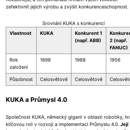
zefektivnit jejich výrobu a zvýšit konkurenceschopnost.
Srovnání KUKA s konkurencí
Vlastnost
KUKA
Konkurent 1
Konkure
(např. ABB)
2 (např.
FANUC)
Rok
1898
1988
1956
založení
Působnost
Celosvětově
Celosvětově
Celosvět
KUKA a Průmysl 4.0
Společnost KUKA, německý gigant v oblasti robotiky, hr
klíčovou roli v rozvoji a implementaci Průmyslu 4.0.
Její