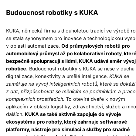
Budoucnost robotiky s KUKA
KUKA, německá firma s dlouholetou tradicí ve výrobě ro
se stala synonymem pro inovace a technologickou vysp
v oblasti automatizace.
Od průmyslových robotů pro
automobilový průmysl až po kolaborativní roboty, kter
bezpečně spolupracují s lidmi, KUKA udává směr vývoj
robotice.
Budoucnost robotiky s KUKA se nese v duchu
digitalizace, konektivity a umělé inteligence.
KUKA se
zaměřuje na vývoj inteligentních robotů, které se dokáží
z dat, přizpůsobovat se měnícím se podmínkám a praco
komplexních prostředích.
To otevírá dveře k novým
aplikacím v oblasti logistiky, zdravotnictví, služeb a mn
dalších.
KUKA se také aktivně zapojuje do vývoje
ekosystému pro roboty, který zahrnuje softwarové
platformy, nástroje pro simulaci a služby pro snadné