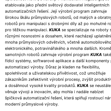
etablovala jako přední světový dodavatel inteligentních
automatizačních řešení. Její výrobní program zahrnuje
širokou škálu průmyslových robotů, od malých a obratn
robotů pro manipulaci s drobnými díly až po mohutné r
pro těžkou manipulaci.
KUKA
se specializuje na roboty 
různými nosnostmi a dosahem, které nacházejí uplatnění
mnoha průmyslových odvětvích, včetně automobilového
elektronického, potravinářského a mnoha dalších. Krom
samotných robotů zahrnuje výrobní program
KUKA
tak
řídicí systémy, softwarové aplikace a další komponenty
automatizaci výroby. Důraz je kladen na flexibilitu,
spolehlivost a uživatelskou přívětivost, což umožňuje
zákazníkům zefektivnit výrobní procesy, zvýšit produkti
a dosáhnout vysoké kvality produktů.
KUKA
se neustále
věnuje vývoji a inovacím, aby mohla i nadále nabízet
špičková automatizační řešení, která splňují rostoucí ná
moderní průmyslové výroby.