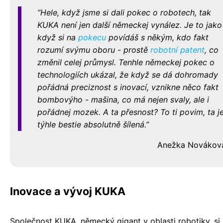
Hele, když jsme si dali pokec o robotech, tak
KUKA není jen další německej vynález. Je to jako
když si na
pokecu
povídáš s někým, kdo fakt
rozumí svýmu oboru - prostě
robotní patent
, co
změnil celej průmysl. Tenhle německej pokec o
technologiích ukázal, že když se dá dohromady
pořádná preciznost s inovací, vznikne něco fakt
bombovýho - mašina, co má nejen svaly, ale i
pořádnej mozek. A ta přesnost? To ti povim, ta j
týhle bestie absolutně šílená.
Anežka Novákov
Inovace a vývoj KUKA
Společnost KUKA, německý gigant v oblasti robotiky, si