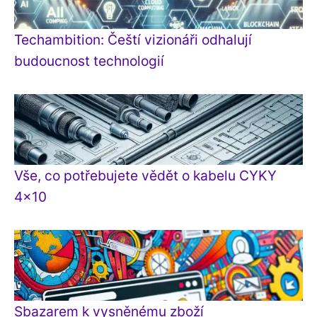
Techambition: Čeští vizionáři odhalují
budoucnost technologií
Vše, co potřebujete vědět o kabelu CYKY
4x10
Sbazarem k vysněnému zboží