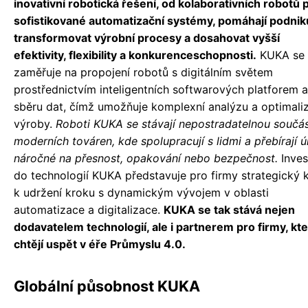
inovativní robotická řešení, od kolaborativních robotů 
sofistikované automatizační systémy, pomáhají podni
transformovat výrobní procesy a dosahovat vyšší
efektivity, flexibility a konkurenceschopnosti.
KUKA se
zaměřuje na propojení robotů s digitálním světem
prostřednictvím inteligentních softwarových platforem a
sběru dat, čímž umožňuje komplexní analýzu a optimali
výroby.
Roboti KUKA se stávají nepostradatelnou součás
moderních továren, kde spolupracují s lidmi a přebírají ú
náročné na přesnost, opakování nebo bezpečnost.
Inves
do technologií KUKA představuje pro firmy strategický 
k udržení kroku s dynamickým vývojem v oblasti
automatizace a digitalizace.
KUKA se tak stává nejen
dodavatelem technologií, ale i partnerem pro firmy, kt
chtějí uspět v éře Průmyslu 4.0.
Globální působnost KUKA