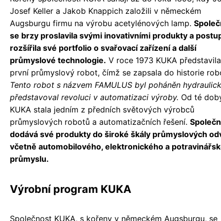
Josef Keller a Jakob Knappich založili v německém
Augsburgu firmu na výrobu acetylénových lamp.
Společ
se brzy proslavila svými inovativními produkty a post
rozšířila své portfolio o svařovací zařízení a další
průmyslové technologie.
V roce 1973 KUKA představila
první průmyslový robot, čímž se zapsala do historie robo
Tento robot s názvem FAMULUS byl poháněn hydraulick
představoval revoluci v automatizaci výroby.
Od té dob
KUKA stala jedním z předních světových výrobců
průmyslových robotů a automatizačních řešení.
Společn
dodává své produkty do široké škály průmyslových odv
včetně automobilového, elektronického a potravinářs
průmyslu.
Výrobní program KUKA
Společnost KUKA, s kořeny v německém Augsburgu, se