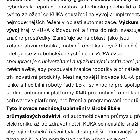
vybudovala reputaci inovátora a technologického lídra.
svého založení se KUKA soustředí na vývoj a implement
nejmodernějších řešení v oblasti automatizace.
Výzkum 
vývoj
hrají v KUKA klíčovou roli a firma do nich investuj
značné prostředky. Zaměřuje se na oblasti jako jsou
kolaborativní robotika, mobilní robotika a využití umělé
inteligence v robotických systémech.
KUKA úzce
spolupracuje s univerzitami a výzkumnými institucemi p
celém světě
, aby posouvala hranice robotiky a přinášela
trh inovativní produkty. Mezi nejnovější inovace KUKA pa
lehké a flexibilní roboty řady LBR iisy vhodné pro spolup
s lidmi, autonomní platformy KMR pro mobilní robotiku 
softwarové platformy pro řízení a programování robotů.
Tyto inovace nacházejí uplatnění v široké škále
průmyslových odvětví
, od automobilového průmyslu př
elektroniku až po zdravotnictví. KUKA se neustále snaží 
aby její robotická řešení byla dostupnější, intuitivnější a
flexibilnější, a tím pomáhala firmám všech velikostí