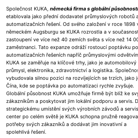
Společnost KUKA,
německá firma s globální působnost
etablovala jako přední dodavatel průmyslových robotů 
automatizačních řešení. Od svého založení v roce 1898 
německém Augsburgu se KUKA rozrostla a v současnos
zastoupení ve více než 40 zemích světa s více než 14 0
zaměstnanci. Tato expanze odráží rostoucí poptávku p
automatizačních řešeních napříč průmyslovými odvětvím
KUKA se zaměřuje na klíčové trhy, jako je automobilový
průmysl, elektronika, zdravotnictví a logistika. Společnos
vybudovala silnou pozici na rozvíjejících se trzích, jako j
Čína, kde se poptávka po automatizaci rychle zvyšuje.
Globální působnost KUKA umožňuje firmě být blíž ke s
zákazníkům a poskytovat jim lokální podporu a servis. 
strategickému umístění svých výrobních závodů a servi
center po celém světě je KUKA schopna pružně reagova
potřeby svých zákazníků a dodávat jim inovativní a
spolehlivá řešení.