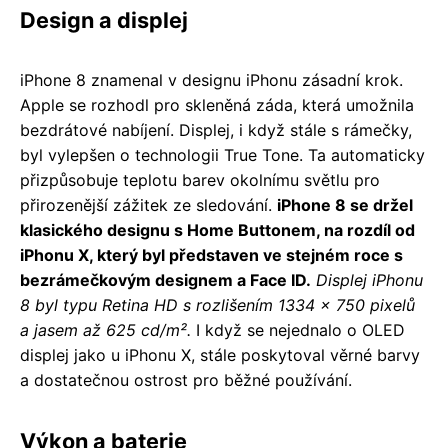
Design a displej
iPhone 8 znamenal v designu iPhonu zásadní krok.
Apple se rozhodl pro skleněná záda, která umožnila
bezdrátové nabíjení. Displej, i když stále s rámečky,
byl vylepšen o technologii True Tone. Ta automaticky
přizpůsobuje teplotu barev okolnímu světlu pro
přirozenější zážitek ze sledování.
iPhone 8 se držel
klasického designu s Home Buttonem, na rozdíl od
iPhonu X, který byl představen ve stejném roce s
bezrámečkovým designem a Face ID.
Displej iPhonu
8 byl typu Retina HD s rozlišením 1334 × 750 pixelů
a jasem až 625 cd/m².
I když se nejednalo o OLED
displej jako u iPhonu X, stále poskytoval věrné barvy
a dostatečnou ostrost pro běžné používání.
Výkon a baterie