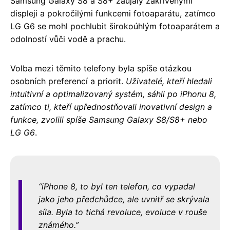
Samsung Galaxy S8 a S8+ zaujaly zakřivenými
displeji a pokročilými funkcemi fotoaparátu, zatímco
LG G6 se mohl pochlubit širokoúhlým fotoaparátem a
odolností vůči vodě a prachu.
Volba mezi těmito telefony byla spíše otázkou
osobních preferencí a priorit.
Uživatelé, kteří hledali
intuitivní a optimalizovaný systém, sáhli po iPhonu 8,
zatímco ti, kteří upřednostňovali inovativní design a
funkce, zvolili spíše Samsung Galaxy S8/S8+ nebo
LG G6
.
iPhone 8, to byl ten telefon, co vypadal
jako jeho předchůdce, ale uvnitř se skrývala
síla. Byla to tichá revoluce, evoluce v rouše
známého.