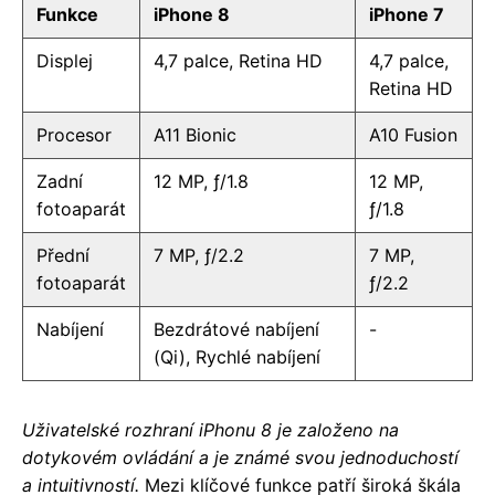
Funkce
iPhone 8
iPhone 7
Displej
4,7 palce, Retina HD
4,7 palce,
Retina HD
Procesor
A11 Bionic
A10 Fusion
Zadní
12 MP, ƒ/1.8
12 MP,
fotoaparát
ƒ/1.8
Přední
7 MP, ƒ/2.2
7 MP,
fotoaparát
ƒ/2.2
Nabíjení
Bezdrátové nabíjení
-
(Qi), Rychlé nabíjení
Uživatelské rozhraní iPhonu 8 je založeno na
dotykovém ovládání a je známé svou jednoduchostí
a intuitivností.
Mezi klíčové funkce patří široká škála