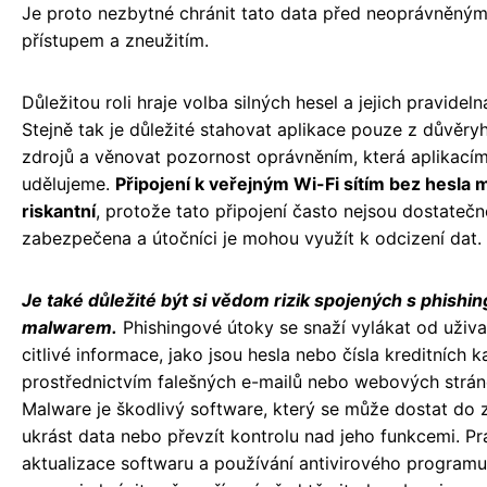
Je proto nezbytné chránit tato data před neoprávněný
přístupem a zneužitím.
Důležitou roli hraje volba silných hesel a jejich pravidel
Stejně tak je důležité stahovat aplikace pouze z důvěr
zdrojů a věnovat pozornost oprávněním, která aplikací
udělujeme.
Připojení k veřejným Wi-Fi sítím bez hesla 
riskantní
, protože tato připojení často nejsou dostatečn
zabezpečena a útočníci je mohou využít k odcizení dat.
Je také důležité být si vědom rizik spojených s phishi
malwarem.
Phishingové útoky se snaží vylákat od uživa
citlivé informace, jako jsou hesla nebo čísla kreditních ka
prostřednictvím falešných e-mailů nebo webových strán
Malware je škodlivý software, který se může dostat do z
ukrást data nebo převzít kontrolu nad jeho funkcemi. Pr
aktualizace softwaru a používání antivirového program