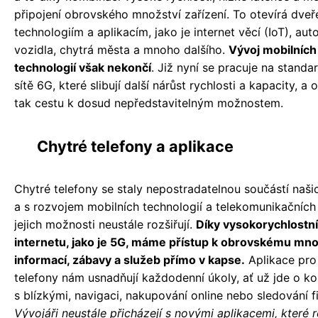
připojení obrovského množství zařízení. To otevírá dve
technologiím a aplikacím, jako je internet věcí (IoT), au
vozidla, chytrá města a mnoho dalšího.
Vývoj mobilních
technologií však nekončí
. Již nyní se pracuje na standa
sítě 6G, které slibují další nárůst rychlosti a kapacity, a o
tak cestu k dosud nepředstavitelným možnostem.
Chytré telefony a aplikace
Chytré telefony se staly nepostradatelnou součástí naši
a s rozvojem mobilních technologií a telekomunikačních 
jejich možnosti neustále rozšiřují.
Díky vysokorychlostn
internetu, jako je 5G, máme přístup k obrovskému mno
informací, zábavy a služeb přímo v kapse.
Aplikace pro
telefony nám usnadňují každodenní úkoly, ať už jde o k
s blízkými, navigaci, nakupování online nebo sledování f
Vývojáři neustále přicházejí s novými aplikacemi, které r