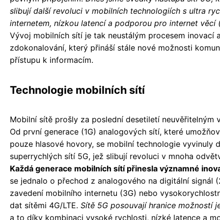
slibují další revoluci v mobilních technologiích s ultra ry
internetem, nízkou latencí a podporou pro internet věcí (
Vývoj mobilních sítí je tak neustálým procesem inovací 
zdokonalování, který přináší stále nové možnosti komun
přístupu k informacím.
Technologie mobilních sítí
Mobilní sítě prošly za poslední desetiletí neuvěřitelným
Od první generace (1G) analogových sítí, které umožňov
pouze hlasové hovory, se mobilní technologie vyvinuly 
superrychlých sítí 5G, jež slibují revoluci v mnoha odvět
Každá generace mobilních sítí přinesla významné inov
se jednalo o přechod z analogového na digitální signál (
zavedení mobilního internetu (3G) nebo vysokorychlost
dat sítěmi 4G/LTE.
Sítě 5G posouvají hranice možností j
a to díky kombinaci vysoké rychlosti, nízké latence a m