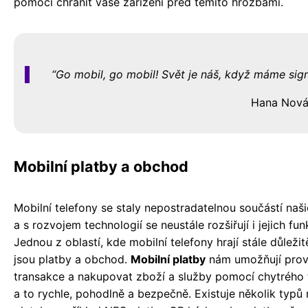
pomoci chránit vaše zařízení před těmito hrozbami.
Go mobil, go mobil! Svět je náš, když máme sign
Hana Nov
Mobilní platby a obchod
Mobilní telefony se staly nepostradatelnou součástí naši
a s rozvojem technologií se neustále rozšiřují i jejich fun
Jednou z oblastí, kde mobilní telefony hrají stále důležitěj
jsou platby a obchod.
Mobilní platby
nám umožňují prov
transakce a nakupovat zboží a služby pomocí chytrého 
a to rychle, pohodlně a bezpečně. Existuje několik typů