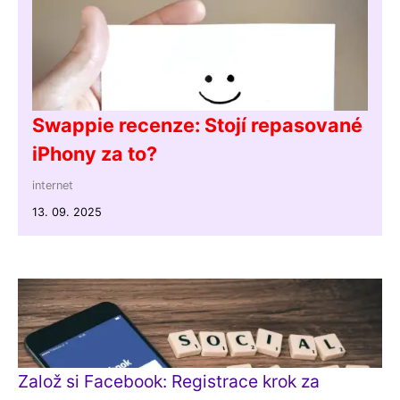
Swappie recenze: Stojí repasované
iPhony za to?
internet
13. 09. 2025
Založ si Facebook: Registrace krok za