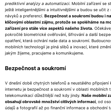
prediktivní analýzy a automatizaci.
Mobilní zařízení se s
ještě inteligentnějšími a intuitivnějšími a budou se učit z
návyků a preferencí.
Bezpečnost a soukromí budou i n
klíčovými oblastmi zájmu, protože se spoléháme na mo
zařízení pro stále více aspektů našeho života.
Očekávej
pokročilé biometrické ověřování, šifrování a další bezpe
opatření, která ochrání naše data a soukromí. Budoucno
mobilních technologií je plná slibů a inovací, které změn
jakým žijeme, pracujeme a komunikujeme.
Bezpečnost a soukromí
V dnešní době chytrých telefonů a neustálého připojení 
internetu je bezpečnost a soukromí v oblasti mobilních 
telekomunikací důležitější než kdy jindy.
Naše mobilní z
obsahují obrovské množství citlivých informací
, od os
údajů a fotografií až po finanční informace a obchodní t