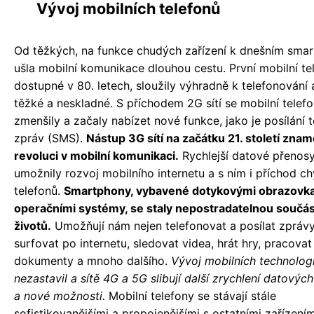
Vývoj mobilních telefonů
Od těžkých, na funkce chudých zařízení k dnešním sm
ušla mobilní komunikace dlouhou cestu. První mobilní te
dostupné v 80. letech, sloužily výhradně k telefonování 
těžké a neskladné. S příchodem 2G sítí se mobilní telef
zmenšily a začaly nabízet nové funkce, jako je posílání 
zpráv (SMS).
Nástup 3G sítí na začátku 21. století zna
revoluci v mobilní komunikaci.
Rychlejší datové přenos
umožnily rozvoj mobilního internetu a s ním i příchod c
telefonů.
Smartphony, vybavené dotykovými obrazovk
operačními systémy, se staly nepostradatelnou součás
životů.
Umožňují nám nejen telefonovat a posílat zprávy,
surfovat po internetu, sledovat videa, hrát hry, pracovat
dokumenty a mnoho dalšího.
Vývoj mobilních technologi
nezastavil a sítě 4G a 5G slibují další zrychlení datovýc
a nové možnosti.
Mobilní telefony se stávají stále
sofistikovanějšími a propojenějšími s ostatními zařízením