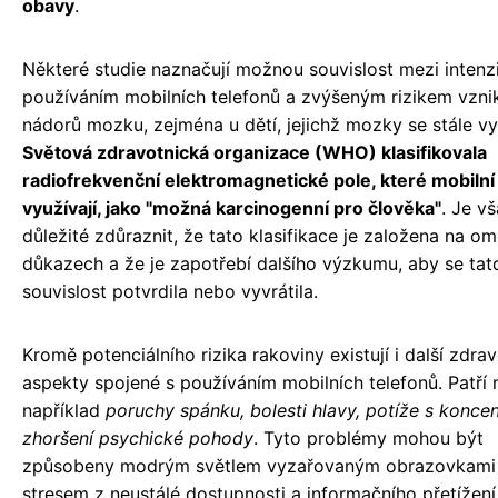
obavy
.
Některé studie naznačují možnou souvislost mezi intenz
používáním mobilních telefonů a zvýšeným rizikem vzni
nádorů mozku, zejména u dětí, jejichž mozky se stále vyv
Světová zdravotnická organizace (WHO) klasifikovala
radiofrekvenční elektromagnetické pole, které mobilní
využívají, jako "možná karcinogenní pro člověka"
. Je v
důležité zdůraznit, že tato klasifikace je založena na 
důkazech a že je zapotřebí dalšího výzkumu, aby se tat
souvislost potvrdila nebo vyvrátila.
Kromě potenciálního rizika rakoviny existují i další zdrav
aspekty spojené s používáním mobilních telefonů. Patří 
například
poruchy spánku, bolesti hlavy, potíže s koncen
zhoršení psychické pohody
. Tyto problémy mohou být
způsobeny modrým světlem vyzařovaným obrazovkami 
stresem z neustálé dostupnosti a informačního přetížení,