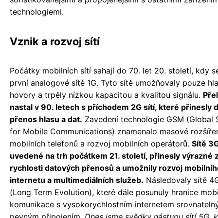
technologiemi.
Vznik a rozvoj sítí
Počátky mobilních sítí sahají do 70. let 20. století, kdy s
první analogové sítě 1G. Tyto sítě umožňovaly pouze hl
hovory a trpěly nízkou kapacitou a kvalitou signálu.
Pře
nastal v 90. letech s příchodem 2G sítí, které přinesly d
přenos hlasu a dat.
Zavedení technologie GSM (Global
for Mobile Communications) znamenalo masové rozšíře
mobilních telefonů a rozvoj mobilních operátorů.
Sítě 3G
uvedené na trh počátkem 21. století, přinesly výrazné 
rychlosti datových přenosů a umožnily rozvoj mobilníh
internetu a multimediálních služeb.
Následovaly sítě 4
(Long Term Evolution), které dále posunuly hranice mobi
komunikace s vysokorychlostním internetem srovnateln
pevným připojením.
Dnes jsme svědky nástupu sítí 5G, k