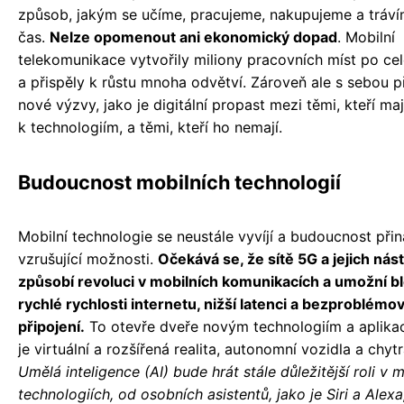
způsob, jakým se učíme, pracujeme, nakupujeme a tráví
čas.
Nelze opomenout ani ekonomický dopad
. Mobilní
telekomunikace vytvořily miliony pracovních míst po ce
a přispěly k růstu mnoha odvětví. Zároveň ale s sebou při
nové výzvy, jako je digitální propast mezi těmi, kteří maj
k technologiím, a těmi, kteří ho nemají.
Budoucnost mobilních technologií
Mobilní technologie se neustále vyvíjí a budoucnost přin
vzrušující možnosti.
Očekává se, že sítě 5G a jejich nás
způsobí revoluci v mobilních komunikacích a umožní b
rychlé rychlosti internetu, nižší latenci a bezproblémo
připojení.
To otevře dveře novým technologiím a aplikac
je virtuální a rozšířená realita, autonomní vozidla a chyt
Umělá inteligence (AI) bude hrát stále důležitější roli v 
technologiích, od osobních asistentů, jako je Siri a Alexa