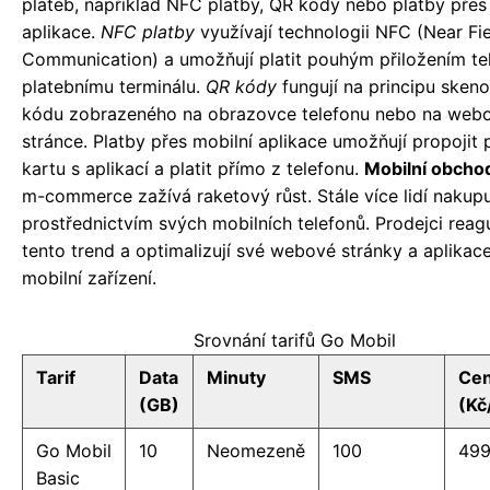
plateb, například NFC platby, QR kódy nebo platby přes
aplikace.
NFC platby
využívají technologii NFC (Near Fi
Communication) a umožňují platit pouhým přiložením te
platebnímu terminálu.
QR kódy
fungují na principu skeno
kódu zobrazeného na obrazovce telefonu nebo na web
stránce. Platby přes mobilní aplikace umožňují propojit 
kartu s aplikací a platit přímo z telefonu.
Mobilní obcho
m-commerce zažívá raketový růst. Stále více lidí nakupu
prostřednictvím svých mobilních telefonů. Prodejci reagu
tento trend a optimalizují své webové stránky a aplikac
mobilní zařízení.
Srovnání tarifů Go Mobil
Tarif
Data
Minuty
SMS
Ce
(GB)
(Kč
Go Mobil
10
Neomezeně
100
49
Basic