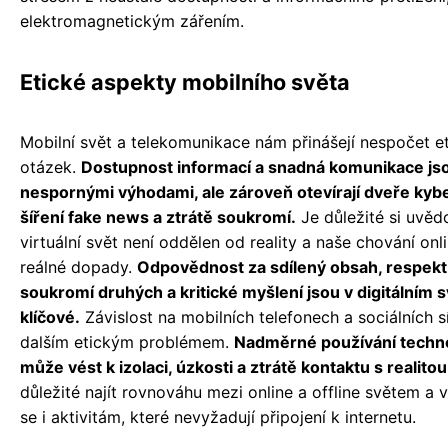
elektromagnetickým zářením.
Etické aspekty mobilního světa
Mobilní svět a telekomunikace nám přinášejí nespočet e
otázek.
Dostupnost informací a snadná komunikace js
nespornými výhodami, ale zároveň otevírají dveře kyb
šíření fake news a ztrátě soukromí.
Je důležité si uvěd
virtuální svět není oddělen od reality a naše chování onl
reálné dopady.
Odpovědnost za sdílený obsah, respekt
soukromí druhých a kritické myšlení jsou v digitálním 
klíčové.
Závislost na mobilních telefonech a sociálních sí
dalším etickým problémem.
Nadměrné používání techno
může vést k izolaci, úzkosti a ztrátě kontaktu s realitou
důležité najít rovnováhu mezi online a offline světem a 
se i aktivitám, které nevyžadují připojení k internetu.