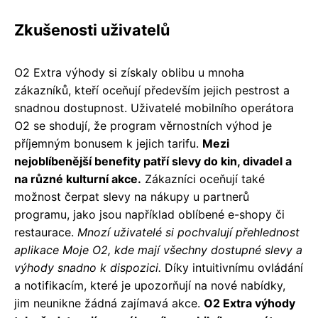
Zkušenosti uživatelů
O2 Extra výhody si získaly oblibu u mnoha
zákazníků, kteří oceňují především jejich pestrost a
snadnou dostupnost. Uživatelé mobilního operátora
O2 se shodují, že program věrnostních výhod je
příjemným bonusem k jejich tarifu.
Mezi
nejoblíbenější benefity patří slevy do kin, divadel a
na různé kulturní akce.
Zákazníci oceňují také
možnost čerpat slevy na nákupy u partnerů
programu, jako jsou například oblíbené e-shopy či
restaurace.
Mnozí uživatelé si pochvalují přehlednost
aplikace Moje O2, kde mají všechny dostupné slevy a
výhody snadno k dispozici.
Díky intuitivnímu ovládání
a notifikacím, které je upozorňují na nové nabídky,
jim neunikne žádná zajímavá akce.
O2 Extra výhody