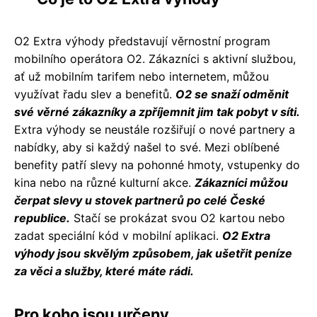
O2 Extra výhody představují věrnostní program
mobilního operátora O2. Zákazníci s aktivní službou,
ať už mobilním tarifem nebo internetem, můžou
využívat řadu slev a benefitů.
O2 se snaží odměnit
své věrné zákazníky a zpříjemnit jim tak pobyt v síti.
Extra výhody se neustále rozšiřují o nové partnery a
nabídky, aby si každý našel to své. Mezi oblíbené
benefity patří slevy na pohonné hmoty, vstupenky do
kina nebo na různé kulturní akce.
Zákazníci můžou
čerpat slevy u stovek partnerů po celé České
republice.
Stačí se prokázat svou O2 kartou nebo
zadat speciální kód v mobilní aplikaci.
O2 Extra
výhody jsou skvělým způsobem, jak ušetřit peníze
za věci a služby, které máte rádi.
Pro koho jsou určeny