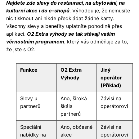
Najdete zde slevy do restaurací, na ubytování, na
kulturní akce i do e-shopů
. Výhodou je, že nemusíte
nic tisknout ani nikde předkládat žádné karty.
Všechny slevy a benefity uplatníte pohodlně přes
aplikaci.
O2 Extra výhody se tak stávají vaším
věrnostním programem
, který vás odměňuje za to,
že jste s O2.
Funkce
O2 Extra
Jiný
Výhody
operátor
(Příklad)
Slevy u
Ano, široká
Závisí na
partnerů
škála
operátorovi
partnerů
Speciální
Ano, občasné
Závisí na
nabídky na
akce
operátorovi