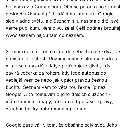
Seznam.cz a Google.com. Oba se perou o pozornost
českých uživatelů při hledání na internetu. Google
sice vládne světu, ale Seznam si u nás stále drží své
věrné publikum. Není divu, že si Češi dodnes broukají
www seznam najdu tam co neznám.
Seznam.cz má prostě něco do sebe, hlavně když jde
o místní záležitosti. Rozumí češtině jako málokdo a
ví, co se u nás děje. Když potřebujete zjistit, kdy
zavírá večerka za rohem, kdy jede autobus do
vedlejší vesnice nebo jak upéct pravou českou
buchtu, Seznam vám to většinou řekne líp než
Google. A to nemluvím o jeho dalších službách -
máte tam mail, mapy, předpověď počasí i zprávy,
všechno hezky pohromadě a po ruce.
Google zase válí v tom, že obsáhne celý svět. Jeho