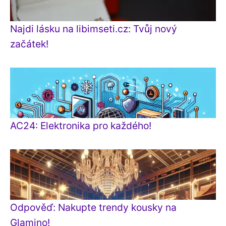
Najdi lásku na libimseti.cz: Tvůj nový
začátek!
AC24: Elektronika pro každého!
Odpověď: Nakupte trendy kousky na
Glamino!