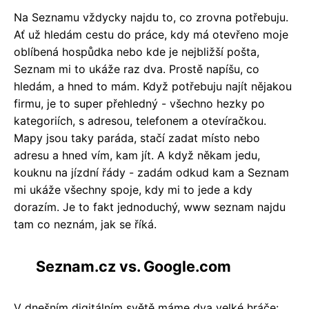
Na Seznamu vždycky najdu to, co zrovna potřebuju.
Ať už hledám cestu do práce, kdy má otevřeno moje
oblíbená hospůdka nebo kde je nejbližší pošta,
Seznam mi to ukáže raz dva. Prostě napíšu, co
hledám, a hned to mám. Když potřebuju najít nějakou
firmu, je to super přehledný - všechno hezky po
kategoriích, s adresou, telefonem a otevíračkou.
Mapy jsou taky paráda, stačí zadat místo nebo
adresu a hned vím, kam jít. A když někam jedu,
kouknu na jízdní řády - zadám odkud kam a Seznam
mi ukáže všechny spoje, kdy mi to jede a kdy
dorazím. Je to fakt jednoduchý, www seznam najdu
tam co neznám, jak se říká.
Seznam.cz vs. Google.com
V dnešním digitálním světě máme dva velké hráče: