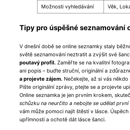
Možnosti vyhledávání
Věk, Loka
Tipy pro úspěšné seznamování o
V dnešní době se online seznamky staly běžno
světě seznamování neztratit a zvýšit své šanc
poutavý profil.
Zaměřte se na kvalitní fotograf
ani popis – buďte struční, originální a zdůra
a projevte zájem.
Nečekejte, až si vás někdo 
Pište originální zprávy, ptejte se a projevte u
Online seznamka je jen prvním krokem, skute
schůzku na neurčito a nebojte se udělat první
vám může pomoci najít štěstí v lásce. Úspěch 
upřímnosti a ochotě dát lásce šanci.