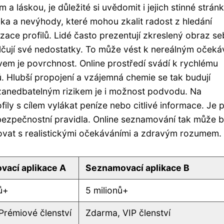
 a láskou, je důležité si uvědomit i jejich stinné stránk
zika a nevýhody, které mohou zkalit radost z hledání
izace profilů. Lidé často prezentují zkreslený obraz s
mlčují své nedostatky. To může vést k nereálným oček
vem je povrchnost. Online prostředí svádí k rychlému
. Hlubší propojení a vzájemná chemie se tak budují
anedbatelným rizikem je i možnost podvodu. Na
ly s cílem vylákat peníze nebo citlivé informace. Je 
bezpečnostní pravidla. Online seznamování tak může b
upovat s realistickými očekáváními a zdravým rozumem.
ací aplikace A
Seznamovací aplikace B
nů+
5 milionů+
Prémiové členství
Zdarma, VIP členství