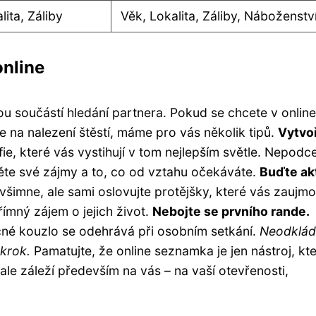
lita, Záliby
Věk, Lokalita, Záliby, Náboženstv
nline
u součástí hledání partnera. Pokud se chcete v online
e na nalezení štěstí, máme pro vás několik tipů.
Vytvoř
ie, které vás vystihují v tom nejlepším světle. Nepodc
zněte své zájmy a to, co od vztahu očekáváte.
Buďte ak
všimne, ale sami oslovujte protějšky, které vás zaujmo
přímný zájem o jejich život.
Nebojte se prvního rande.
čné kouzlo se odehrává při osobním setkání.
Neodklád
 krok.
Pamatujte, že online seznamka je jen nástroj, kt
ale záleží především na vás – na vaší otevřenosti,