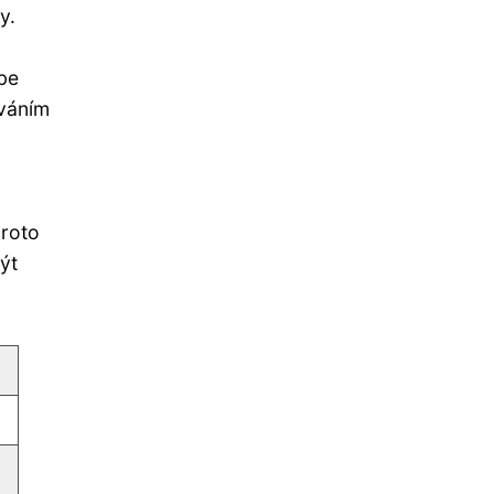
y.
ebe
áváním
proto
ýt