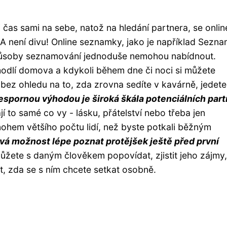
 čas sami na sebe, natož na hledání partnera, se onlin
 A není divu! Online seznamky, jako je například Sezn
 způsoby seznamování jednoduše nemohou nabídnout.
hodlí domova a kdykoli během dne či noci si můžete
 bez ohledu na to, zda zrovna sedíte v kavárně, jedete
espornou výhodou je široká škála potenciálních part
ají to samé co vy - lásku, přátelství nebo třeba jen
nohem většího počtu lidí, než byste potkali běžným
á možnost lépe poznat protějšek ještě před první
ůžete s daným člověkem popovídat, zjistit jeho zájmy,
t, zda se s ním chcete setkat osobně.