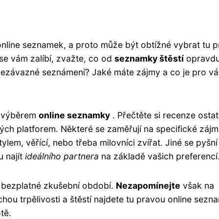
online seznamek, a proto může být obtížné vybrat tu 
 se vám zalíbí, zvažte, co od
seznamky štěstí
opravd
nezávazné seznámení? Jaké máte zájmy a co je pro vá
 s výběrem
online seznamky
. Přečtěte si recenze ostat
vých platforem. Některé se zaměřují na specifické záj
lem, věřící, nebo třeba milovníci zvířat. Jiné se pyšní
 najít
ideálního partnera
na základě vašich preferencí
 bezplatné zkušební období.
Nezapomínejte
však na
hou trpělivosti a štěstí najdete tu pravou online sezn
tě.