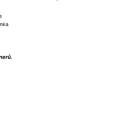
e
amka
nerů.