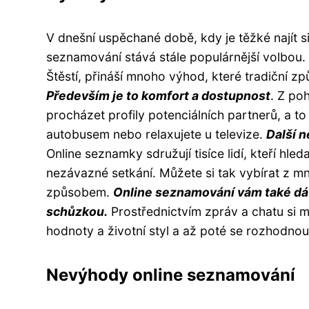
V dnešní uspěchané době, kdy je těžké najít si
seznamování stává stále populárnější volbou.
Štěstí, přináší mnoho výhod, které tradiční
Především je to komfort a dostupnost
. Z po
procházet profily potenciálních partnerů, a to
autobusem nebo relaxujete u televize.
Další n
Online seznamky sdružují tisíce lidí, kteří hled
nezávazné setkání. Můžete si tak vybírat z m
způsobem.
Online seznamování vám také dáv
schůzkou.
Prostřednictvím zpráv a chatu si m
hodnoty a životní styl a až poté se rozhodnou
Nevýhody online seznamování