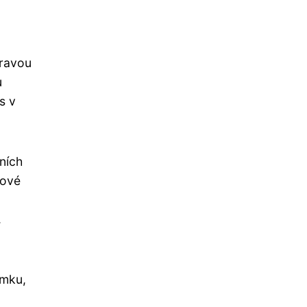
pravou
u
s v
ních
mové
.
amku,