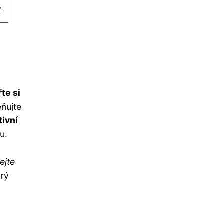
í
te si
eňujte
tivní
u.
ejte
erý