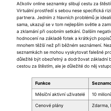
Ačkoliv online seznamky slibují cestu za štěstím
Virtuální prostředí s sebou nese specifická ri
partnera. Jedním z hlavních problémů je ideal
sama, ukazují se v tom nejlepším světle a za
a zklamání při osobním setkání. Dalším negati
hodnocení na základě fotek a krátkých popisů
mnohem těžší než při běžném seznámení. Nez
seznamkách se mohou vyskytovat falešné profi
důležité být obezřetný a dodržovat základní 
cestou za štěstím, ale je důležité do něj vst
Funkce
Seznamov
Měsíční aktivní uživatelé
10 milio
Cenové plány
Zdarma, 