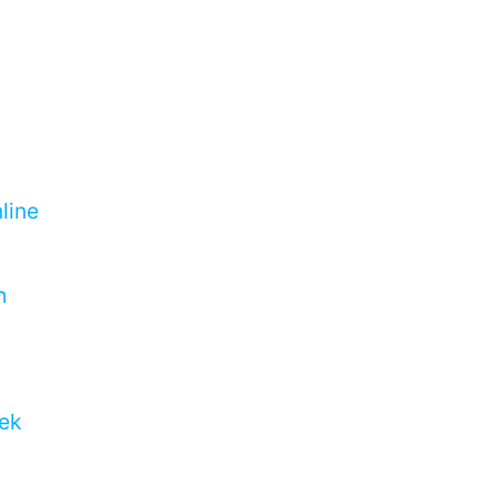
line
h
ek