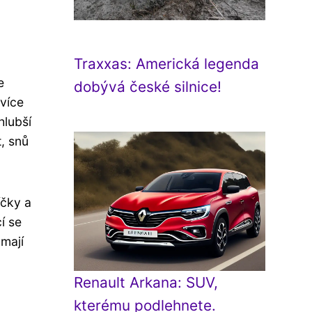
Traxxas: Americká legenda
e
dobývá české silnice!
 více
hlubší
, snů
íčky a
í se
 mají
Renault Arkana: SUV,
kterému podlehnete.