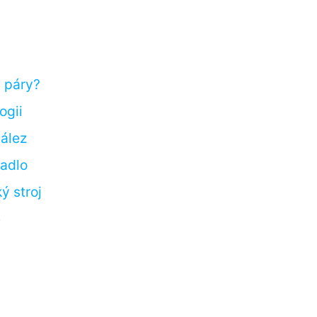
 páry?
ogii
nález
padlo
 stroj
ě