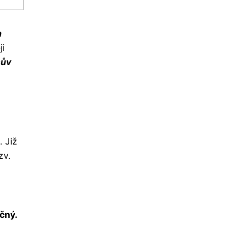
a
ji
nův
. Již
zv.
čný.