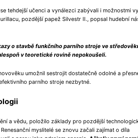
 tehdejší učenci a vynálezci zabývali i možnostmi vy
urillacu, pozdější papež Silvestr II., popsal hudební ná
azy o stavbě funkčního parního stroje ve středověk
 alespoň v teoretické rovině nepokoušeli.
 novověku umožnil sestrojit dostatečně odolné a přesn
efektivního parního stroje nezbytné.
logii
í a vědu, položilo základy pro pozdější technologic
Renesanční myslitelé se znovu začali zajímat o díla