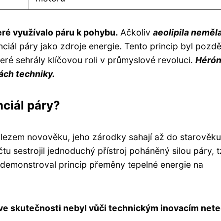
teré využívalo páru k pohybu.
Ačkoliv
aeolipila neměl
ciál páry jako zdroje energie. Tento princip byl pozdě
teré sehrály klíčovou roli v průmyslové revoluci.
Héró
ách techniky.
ciál páry?
ynálezem novověku, jeho zárodky sahají až do starověku
tu sestrojil jednoduchý přístroj poháněný silou páry, t
le demonstroval princip přeměny tepelné energie na
ve skutečnosti nebyl vůči technickým inovacím nete