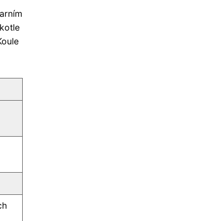
parním
 kotle
Koule
ch