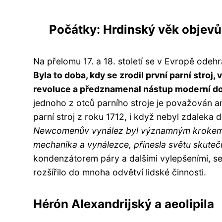
Počátky: Hrdinský věk objevů
Na přelomu 17. a 18. století se v Evropě odeh
Byla to doba, kdy se zrodil první parní stro
revoluce a předznamenal nástup moderní d
jednoho z otců parního stroje je považován
parní stroj z roku 1712, i když nebyl zdaleka 
Newcomenův vynález byl významným krokem vp
mechanika a vynálezce, přinesla světu skutečně
kondenzátorem páry a dalšími vylepšeními, se
rozšířilo do mnoha odvětví lidské činnosti.
Hérón Alexandrijský a aeolipila