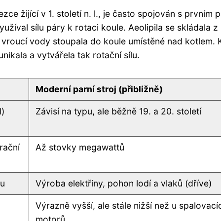
e žijící v 1. století n. l., je často spojován s prvním 
užíval sílu páry k rotaci koule. Aeolipila se skládala z
 vroucí vody stoupala do koule umístěné nad kotlem. 
ikala a vytvářela tak rotační sílu.
Moderní parní stroj (přibližně)
l)
Závisí na typu, ale běžně 19. a 20. století
rační
Až stovky megawattů
pu
Výroba elektřiny, pohon lodí a vlaků (dříve)
Výrazně vyšší, ale stále nižší než u spalovací
motorů