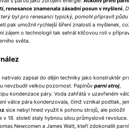
vali s parou jako zdrojem energie.
Ačkoliv první parn
letí, renesance znamenala zásadní posun v myšlení.
D
terý byl pro renesanci typický, pomohl připravit půdu
etí pak umožnil rychlejší šíření znalostí a myšlenek, co
í zájem o technologii tak sehrál klíčovou roli v přípra
rního světa.
ynález
natrvalo zapsal do dějin techniky jako konstruktér pr
ku nevzbudil velkou pozornost. Papinův
parní stroj
,
ncipu kondenzace páry. Voda zahřátá v uzavřeném válc
azení válce pára kondenzovala, čímž vznikal podtlak, je
ez
sice nebyl hned využit k pohonu strojů, ale položil
se v 18. století staly hybnou silou průmyslové revoluce
Thomas Newcomen a James Watt, kteří zdokonalili parní 