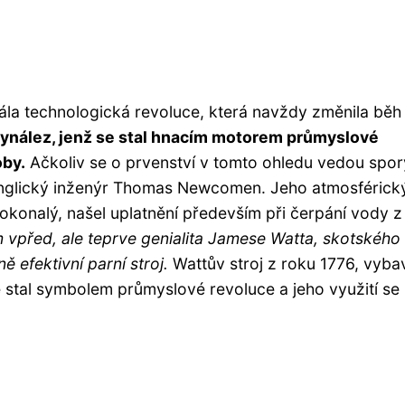
rála technologická revoluce, která navždy změnila běh 
j, vynález, jenž se stal hnacím motorem průmyslové
oby.
Ačkoliv se o prvenství v tomto ohledu vedou spor
 anglický inženýr Thomas Newcomen. Jeho atmosférick
dokonalý, našel uplatnění především při čerpání vody z
řed, ale teprve genialita Jamese Watta, skotského
 efektivní parní stroj.
Wattův stroj z roku 1776, vyb
 stal symbolem průmyslové revoluce a jeho využití se