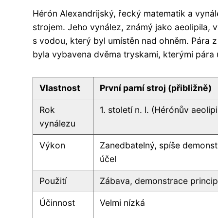
Hérón Alexandrijský, řecký matematik a vynálezc
strojem. Jeho vynález, známý jako aeolipila, vy
s vodou, který byl umístěn nad ohněm. Pára z
byla vybavena dvěma tryskami, kterými pára un
Vlastnost
První parní stroj (přibližně)
Rok
1. století n. l. (Hérónův aeolipi
vynálezu
Výkon
Zanedbatelný, spíše demonst
účel
Použití
Zábava, demonstrace princi
Účinnost
Velmi nízká