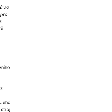
í
ůraz
 pro
ž
vě
vního
i
nž
. Jeho
stroj