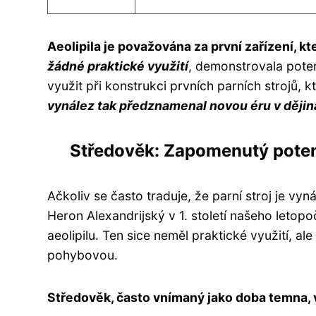
Aeolipila je považována za první zařízení, k
žádné praktické využití
, demonstrovala poten
využit při konstrukci prvních parních strojů, k
vynález tak předznamenal novou éru v dějin
Středověk: Zapomenutý poten
Ačkoliv se často traduje, že parní stroj je v
Heron Alexandrijský v 1. století našeho letopoč
aeolipilu. Ten sice neměl praktické využití, a
pohybovou.
Středověk, často vnímaný jako doba temna, 