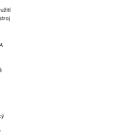
užití
stroj
u,
é
ký