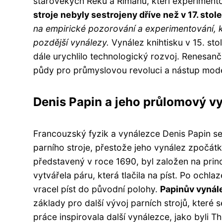
starověkých Řeků a Římanů, kteří experimento
stroje nebyly sestrojeny dříve než v 17. sto
na empirické pozorování a experimentování, k
pozdější vynálezy.
Vynález knihtisku v 15. stol
dále urychlilo technologický rozvoj. Renesančn
půdy pro průmyslovou revoluci a nástup mode
Denis Papin a jeho průlomový v
Francouzský fyzik a vynálezce Denis Papin se 
parního stroje, přestože jeho vynález zpočát
představený v roce 1690, byl založen na pri
vytvářela páru, která tlačila na píst. Po ochl
vracel píst do původní polohy.
Papinův vynál
základy pro další vývoj parních strojů, které 
práce inspirovala další vynálezce, jako byli 