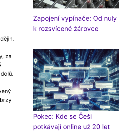
Zapojení vypínače: Od nuly
k rozsvícené žárovce
dějin.
y, za
ý
 dolů.
avený
 brzy
Pokec: Kde se Češi
potkávají online už 20 let