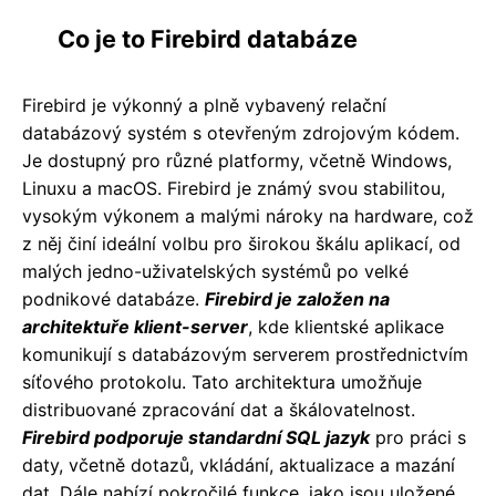
Co je to Firebird databáze
Firebird je výkonný a plně vybavený relační
databázový systém s otevřeným zdrojovým kódem.
Je dostupný pro různé platformy, včetně Windows,
Linuxu a macOS. Firebird je známý svou stabilitou,
vysokým výkonem a malými nároky na hardware, což
z něj činí ideální volbu pro širokou škálu aplikací, od
malých jedno-uživatelských systémů po velké
podnikové databáze.
Firebird je založen na
architektuře klient-server
, kde klientské aplikace
komunikují s databázovým serverem prostřednictvím
síťového protokolu. Tato architektura umožňuje
distribuované zpracování dat a škálovatelnost.
Firebird podporuje standardní SQL jazyk
pro práci s
daty, včetně dotazů, vkládání, aktualizace a mazání
dat. Dále nabízí pokročilé funkce, jako jsou uložené