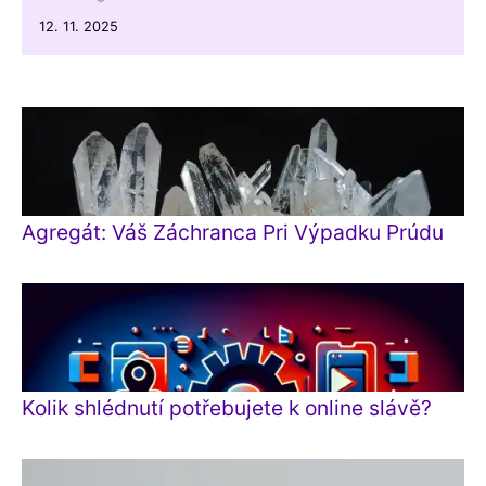
12. 11. 2025
Agregát: Váš Záchranca Pri Výpadku Prúdu
Kolik shlédnutí potřebujete k online slávě?