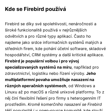
Kde se Firebird používá
Firebird se díky své spolehlivosti, nenáročnosti a
široké funkcionalitě používá v nejrůznějších
odvětvích a pro různé typy aplikací. Často ho
najdeme jako srdce informačních systémů malých a
středních firem, kde pohání účetní software, skladové
hospodářství, CRM systémy a další kritické aplikace.
Firebird je populární volbou i pro vývoj
specializovaných systémů na míru
, například pro
zdravotnictví, logistiku nebo řízení výroby.
Jeho
multiplatformní povaha umožňuje nasazení na
různých operačních systémech
, od Windows a
Linuxu až po macOS a různé unixové platformy. To z
něj činí flexibilní řešení pro firmy s heterogenním IT
prostředím.
Kromě komerčního nasazení se Firebird
těší popularitě i v open-source komunitě
, kde slouží