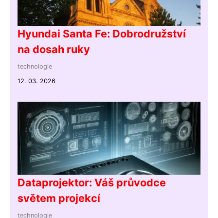
Hyundai Santa Fe: Dobrodružství
na dosah ruky
technologie
12. 03. 2026
Dataprojektor: Váš průvodce
světem projekcí
technologie