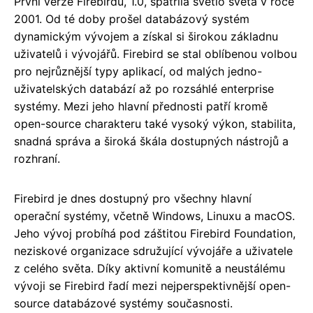
První verze Firebirdu, 1.0, spatřila světlo světa v roce
2001. Od té doby prošel databázový systém
dynamickým vývojem a získal si širokou základnu
uživatelů i vývojářů. Firebird se stal oblíbenou volbou
pro nejrůznější typy aplikací, od malých jedno-
uživatelských databází až po rozsáhlé enterprise
systémy. Mezi jeho hlavní přednosti patří kromě
open-source charakteru také vysoký výkon, stabilita,
snadná správa a široká škála dostupných nástrojů a
rozhraní.
Firebird je dnes dostupný pro všechny hlavní
operační systémy, včetně Windows, Linuxu a macOS.
Jeho vývoj probíhá pod záštitou Firebird Foundation,
neziskové organizace sdružující vývojáře a uživatele
z celého světa. Díky aktivní komunitě a neustálému
vývoji se Firebird řadí mezi nejperspektivnější open-
source databázové systémy současnosti.