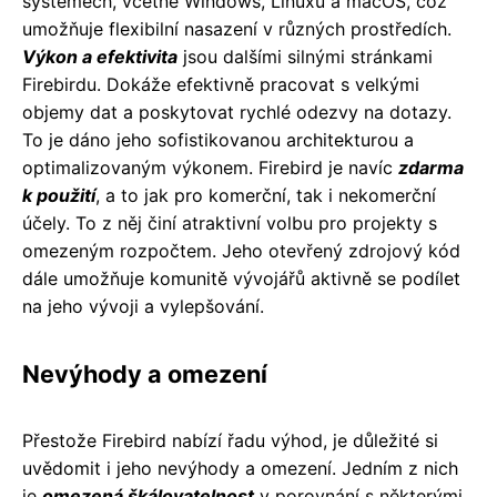
systémech, včetně Windows, Linuxu a macOS, což
umožňuje flexibilní nasazení v různých prostředích.
Výkon a efektivita
jsou dalšími silnými stránkami
Firebirdu. Dokáže efektivně pracovat s velkými
objemy dat a poskytovat rychlé odezvy na dotazy.
To je dáno jeho sofistikovanou architekturou a
optimalizovaným výkonem. Firebird je navíc
zdarma
k použití
, a to jak pro komerční, tak i nekomerční
účely. To z něj činí atraktivní volbu pro projekty s
omezeným rozpočtem. Jeho otevřený zdrojový kód
dále umožňuje komunitě vývojářů aktivně se podílet
na jeho vývoji a vylepšování.
Nevýhody a omezení
Přestože Firebird nabízí řadu výhod, je důležité si
uvědomit i jeho nevýhody a omezení. Jedním z nich
je
omezená škálovatelnost
v porovnání s některými