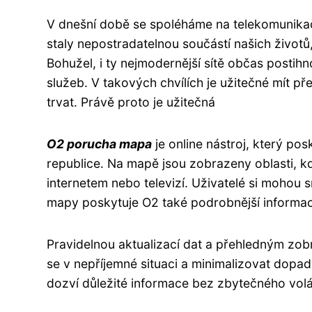
V dnešní době se spoléháme na telekomunikační
staly nepostradatelnou součástí našich životů
Bohužel, i ty nejmodernější sítě občas posti
služeb. V takových chvílích je užitečné mít p
trvat. Právě proto je užitečná
O2 porucha mapa
je online nástroj, který po
republice. Na mapě jsou zobrazeny oblasti, 
internetem nebo televizí. Uživatelé si mohou s
mapy poskytuje O2 také podrobnější informa
Pravidelnou aktualizací dat a přehledným z
se v nepříjemné situaci a minimalizovat dopa
dozví důležité informace bez zbytečného volá