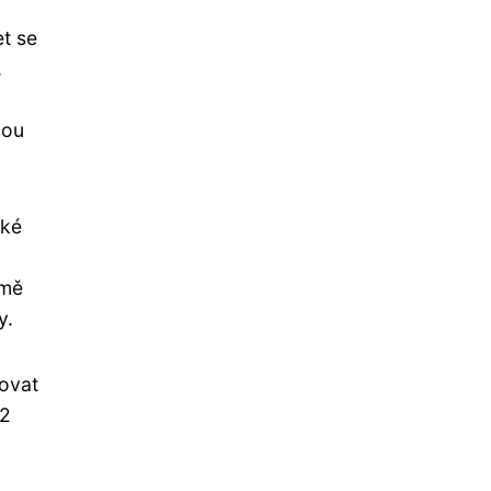
et se
.
dou
ské
omě
y.
ovat
O2