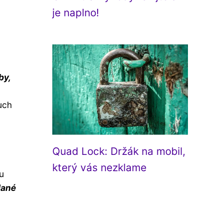
je naplno!
by,
uch
Quad Lock: Držák na mobil,
který vás nezklame
u
dané