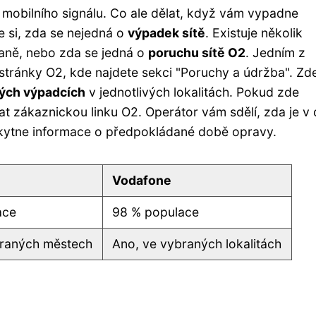
mobilního signálu. Co ale dělat, když vám vypadne
e si, zda se nejedná o
výpadek sítě
. Existuje několik
traně, nebo zda se jedná o
poruchu sítě O2
. Jedním z
stránky O2, kde najdete sekci "Poruchy a údržba". Zd
ých výpadcích
v jednotlivých lokalitách. Pokud zde
t zákaznickou linku O2. Operátor vám sdělí, zda je v
skytne informace o předpokládané době opravy.
Vodafone
ace
98 % populace
braných městech
Ano, ve vybraných lokalitách