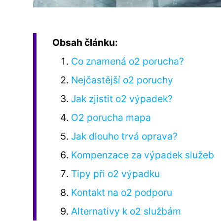
Obsah článku:
Co znamená o2 porucha?
Nejčastější o2 poruchy
Jak zjistit o2 výpadek?
O2 porucha mapa
Jak dlouho trvá oprava?
Kompenzace za výpadek služeb
Tipy při o2 výpadku
Kontakt na o2 podporu
Alternativy k o2 službám