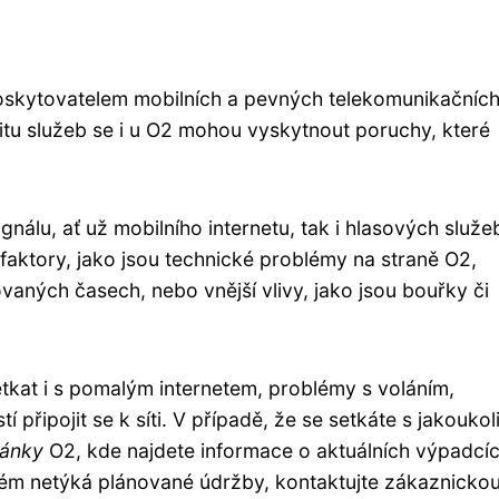
oskytovatelem mobilních a pevných telekomunikačníc
itu služeb se i u O2 mohou vyskytnout poruchy, které
gnálu, ať už mobilního internetu, tak i hlasových služe
ktory, jako jsou technické problémy na straně O2,
aných časech, nebo vnější vlivy, jako jsou bouřky či
tkat i s pomalým internetem, problémy s voláním,
připojit se k síti. V případě, že se setkáte s jakoukol
ránky
O2, kde najdete informace o aktuálních výpadcíc
m netýká plánované údržby, kontaktujte zákaznickou