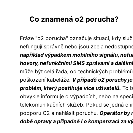
Co znamená o2 porucha?
Fráze "o2 porucha" označuje situaci, kdy sl
nefungují správně nebo jsou zcela nedostupn
například výpadkem mobilního signálu, nefu
hovory, nefunkčními SMS zprávami a dalším
může být celá řada, od technických problémů
poškození kabeláže.
V případě o2 poruchy je
problém, který postihuje více uživatelů.
To lz
obvykle informuje o výpadcích, nebo na spec
telekomunikačních služeb. Pokud se jedná o i
podporu O2 a nahlásit poruchu.
Operátor by 
době opravy a případně i o kompenzaci za v