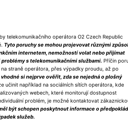
užby telekomunikačního operátora O2 Czech Republic
é.
Tyto poruchy se mohou projevovat různými způso
nkčním internetem, nemožností volat nebo přijímat
i problémy s telekomunikačními službami.
Příčin por
 na straně operátora, přes výpadky proudu, až po
 vhodné si nejprve ověřit, zda se nejedná o plošný
e učinit například na sociálních sítích operátora, kde
ializovaných webech, které monitorují dostupnost
ndividuální problém, je možné kontaktovat zákaznicko
měl být schopen poskytnout informace o předpoklá
ýpadek služeb.