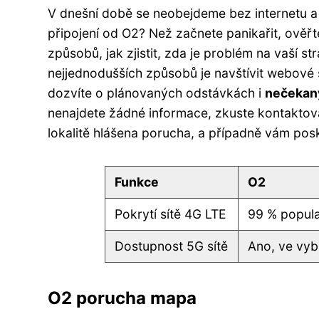
V dnešní době se neobejdeme bez internetu a 
připojení od O2? Než začnete panikařit, ověřt
způsobů, jak zjistit, zda je problém na vaší s
nejjednodušších způsobů je navštívit webové 
dozvíte o plánovaných odstávkách i
nečekan
nenajdete žádné informace, zkuste kontaktova
lokalitě hlášena porucha, a případně vám po
Funkce
O2
Pokrytí sítě 4G LTE
99 % popul
Dostupnost 5G sítě
Ano, ve vy
O2 porucha mapa