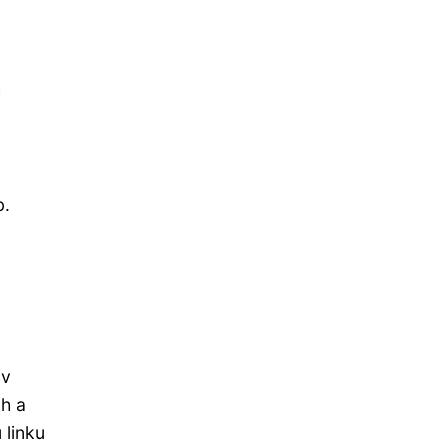
h
b.
iv
h a
 linku