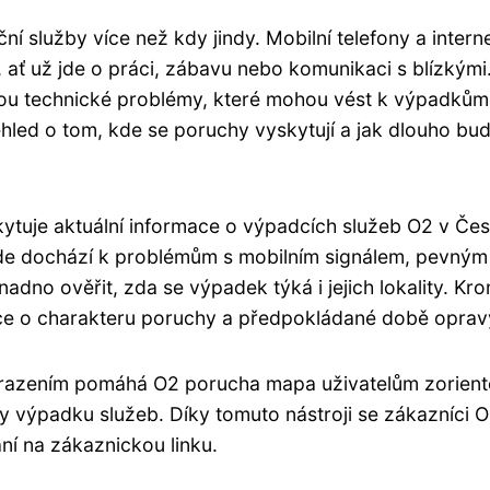
 služby více než kdy jindy. Mobilní telefony a intern
, ať už jde o práci, zábavu nebo komunikaci s blízkými
hnou technické problémy, které mohou vést k výpadkům
řehled o tom, kde se poruchy vyskytují a jak dlouho bu
skytuje aktuální informace o výpadcích služeb O2 v Če
kde dochází k problémům s mobilním signálem, pevným
nadno ověřit, zda se výpadek týká i jejich lokality. Kr
ce o charakteru poruchy a předpokládané době oprav
obrazením pomáhá O2 porucha mapa uživatelům zorient
dy výpadku služeb. Díky tomuto nástroji se zákazníci 
ní na zákaznickou linku.