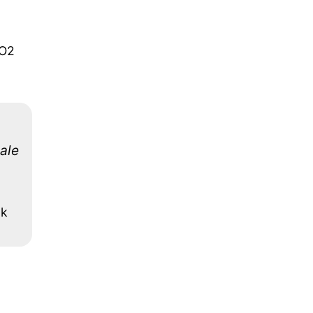
 O2
ale
ák