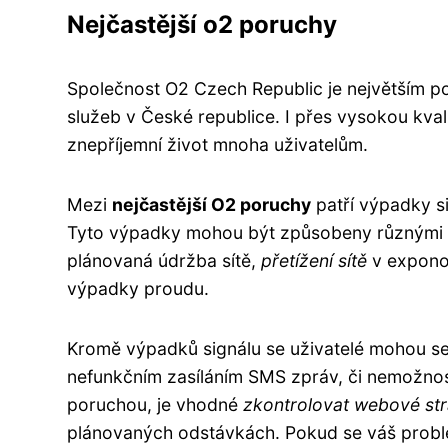
Nejčastější o2 poruchy
Společnost O2 Czech Republic je největším p
služeb v České republice. I přes vysokou kval
znepříjemní život mnoha uživatelům.
Mezi
nejčastější O2 poruchy
patří výpadky si
Tyto výpadky mohou být způsobeny různými fa
plánovaná údržba sítě,
přetížení sítě
v exponov
výpadky proudu.
Kromě výpadků signálu se uživatelé mohou se
nefunkčním zasíláním SMS zpráv, či nemožností 
poruchou, je vhodné
zkontrolovat webové st
plánovaných odstávkách. Pokud se váš problé