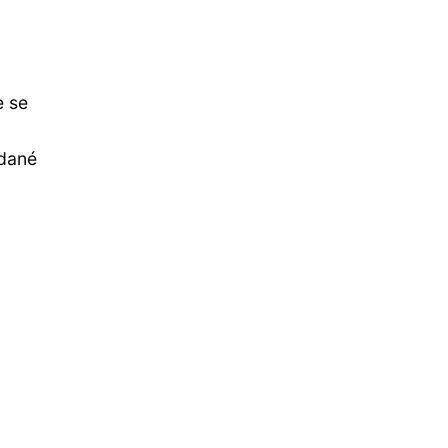
e se
 dané