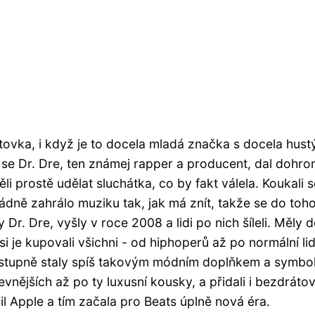
ultovka, i když je to docela mladá značka s docela hus
 se Dr. Dre, ten známej rapper a producent, dal dohr
 prostě udělat sluchátka, co by fakt válela. Koukali s
ořádně zahrálo muziku tak, jak má znít, takže se do toh
y Dr. Dre, vyšly v roce 2008 a lidi po nich šíleli. Měly 
i je kupovali všichni - od hiphoperů až po normální lid
 postupně staly spíš takovým módním doplňkem a symb
vnějších až po ty luxusní kousky, a přidali i bezdráto
il Apple a tím začala pro Beats úplně nová éra.