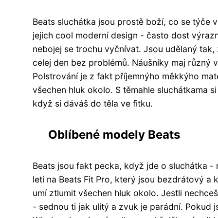
Beats sluchátka jsou prostě boží, co se týče v
jejich cool moderní design - často dost výraz
nebojej se trochu vyčnívat. Jsou udělaný tak, ž
celej den bez problémů. Náušníky maj různý vel
Polstrování je z fakt příjemnýho měkkýho mater
všechen hluk okolo. S těmahle sluchátkama si
když si dáváš do těla ve fitku.
Oblíbené modely Beats
Beats jsou fakt pecka, když jde o sluchátka - 
letí na Beats Fit Pro, který jsou bezdrátový a 
umí ztlumit všechen hluk okolo. Jestli nechce
- sednou ti jak ulitý a zvuk je parádní. Pokud 