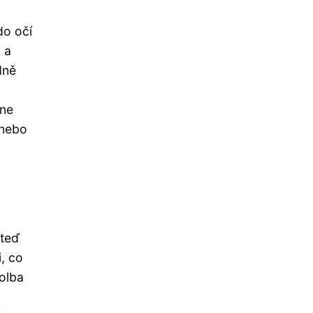
do očí
 a
dně
zne
 nebo
 teď
i, co
volba