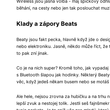
Wireless jsou jasná volba - maj špičkový odhluč
běhání, na cesty nebo jen tak poslouchat muz
Klady a zápory Beats
Beaty jsou fakt pecka, hlavně když jde o des
nebo elektroniku. Jasně, někdo může říct, že 
to pak zní jinak.
Co je na nich super? Kromě toho, jak vypadaj
s Bluetooth šlapou jak hodinky. Některý Beaty 
věc, když jedeš někam busem nebo se motáš
Ale hele, nejsou zrovna za hubičku a na trhu na
lepší zvuk a nestojej tolik. Jestli seš fajnšme