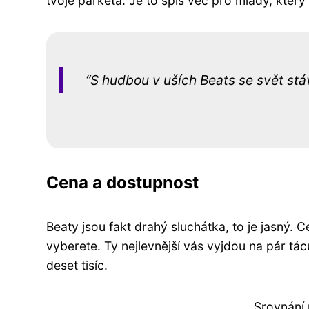
tvoje parketa. Je to spíš věc pro mladý, který
S hudbou v uších Beats se svět st
Cena a dostupnost
Beaty jsou fakt drahý sluchátka, to je jasný. 
vyberete. Ty nejlevnější vás vyjdou na pár tá
deset tisíc.
Srovnání 