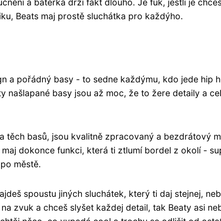
nění a baterka drží fakt dlouho. Je fuk, jestli je chce
iku, Beats maj prostě sluchátka pro každýho.
ign a pořádný basy - to sedne každýmu, kdo jede hip 
ty našlapané basy jsou až moc, že to žere detaily a c
 a těch basů, jsou kvalitně zpracovaný a bezdrátový 
maj dokonce funkci, která ti ztlumí bordel z okolí - su
 po městě.
jdeš spoustu jiných sluchátek, který ti daj stejnej, neb
kr na zvuk a chceš slyšet každej detail, tak Beaty asi n