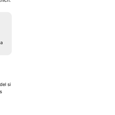
tních.
ka
del si
s