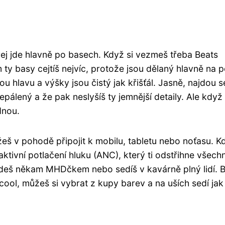
erej jde hlavně po basech. Když si vezmeš třeba Beats
ty basy cejtíš nejvíc, protože jsou dělaný hlavně na p
ou hlavu a výšky jsou čistý jak křišťál. Jasně, najdou s
epálený a že pak neslyšíš ty jemnější detaily. Ale když
dnou.
žeš v pohodě připojit k mobilu, tabletu nebo noťasu. Kd
aktivní potlačení hluku (ANC), který ti odstřihne všech
edeš někam MHDčkem nebo sedíš v kavárně plný lidí. 
ol, můžeš si vybrat z kupy barev a na uších sedí jak u