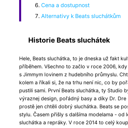
Cena a dostupnost
Alternativy k Beats sluchátkům
Historie Beats sluchátek
Hele, Beats sluchátka, to je dneska už fakt k
příběhem. Všechno to začlo v roce 2006, kdy
s Jimmym Iovinem z hudebního průmyslu. Chtěli
kolem a říkali si, že na trhu není nic, co by p
pustili sami. První Beats sluchátka, ty Studio b
výraznej design, pořádný basy a díky Dr. Dre s
prostě jen chtěli dobrý sluchátka. Beats se
stylu. Časem přišly s dalšíma modelama - od le
sluchátka a repráky. V roce 2014 to celý koup