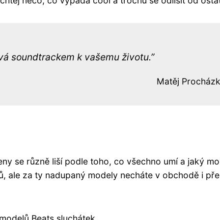
 chtěj něco, co vypadá cool a trochu se odlišit od osta
ává soundtrackem k vašemu životu.
Matěj Procház
Ceny se různě liší podle toho, co všechno umí a jaký mo
ců, ale za ty nadupaný modely necháte v obchodě i pře
modelů Beats sluchátek