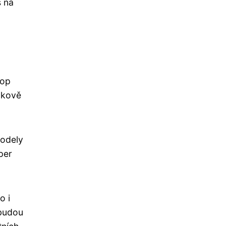
š na
hop
elkově
modely
per
o i
ebudou