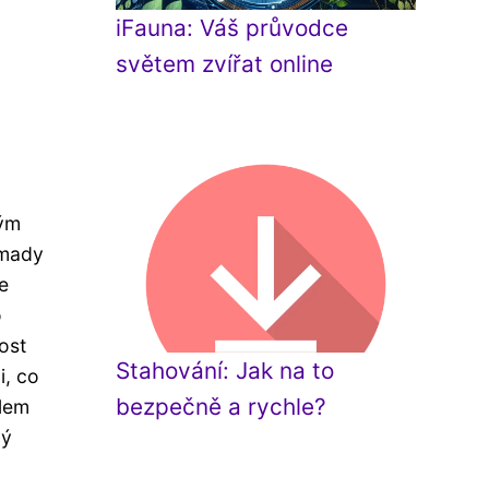
iFauna: Váš průvodce
světem zvířat online
tým
omady
e
o
dost
Stahování: Jak na to
i, co
bezpečně a rychle?
olem
vý