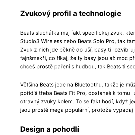
Zvukový profil a technologie
Beats sluchátka maj fakt specifickej zvuk, kt
Studio3 Wireless nebo Beats Solo Pro, tak tam 
Zvuk z nich jde pěkně do uší, basy ti rozvibruj
fajnšmekři, co říkaj, že ty basy jsou až moc př
chceš prostě paření s hudbou, tak Beats ti se
Většina Beats jede na Bluetoothu, takže je mů
pořídíš třeba Beats Fit Pro, dostaneš k tomu i 
otravný zvuky kolem. To se fakt hodí, když j
jsou prostě mega populární, protože vypadaj co
Design a pohodlí