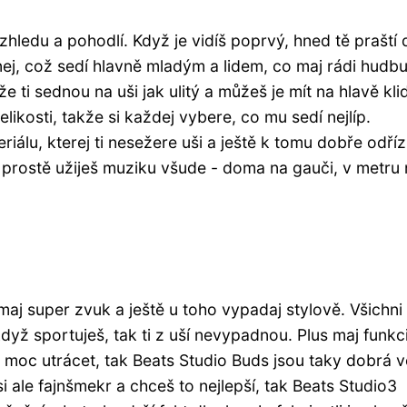
zhledu a pohodlí. Když je vidíš poprvý, hned tě praští 
nej, což sedí hlavně mladým a lidem, co maj rádi hudbu
e ti sednou na uši jak ulitý a můžeš je mít na hlavě kli
ikosti, takže si každej vybere, co mu sedí nejlíp.
iálu, kterej ti nesežere uši a ještě k tomu dobře odří
 prostě užiješ muziku všude - doma na gauči, v metru
maj super zvuk a ještě u toho vypadaj stylově. Všichni
když sportuješ, tak ti z uší nevypadnou. Plus maj funkc
š moc utrácet, tak Beats Studio Buds jsou taky dobrá 
jsi ale fajnšmekr a chceš to nejlepší, tak Beats Studio3