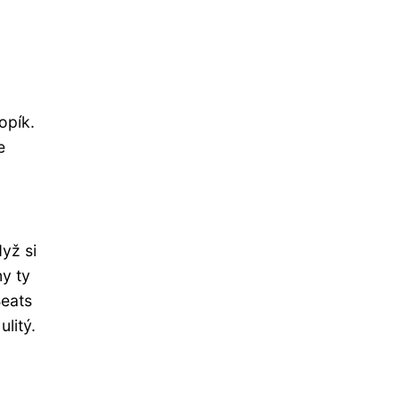
opík.
e
yž si
ny ty
Beats
litý.